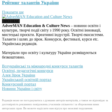
Рейтинг талантів України
Показати ще
ПРО НАС
AdverMAN Education & Culture News
– новини освіти і
культури, творчі події світу з 1990 року. Освітні інновації,
мистецькі проєкти. Креативні індустрії. Творчі екосистеми.
Таланти і шлях до зірок. Конкурси, фестивалі, курси etc.
Українська редакція.
Матеріали про освіту і культуру України розміщуються
безкоштовно.
Всеукраїнські та міжнародні конкурси талантів
Освітні, педагогічні конкурси
Алея Зірок України
Український освітній портал
Конкурсний портал
Новини України і світу
Редакція може не погоджуватись з думками авторів матеріалів, а також не відповідає за
достовірність рекламних повідомлень учасників спільноти і за збереження ними
авторських прав. Ви можете надіслати нам відгук про можливі порушення.