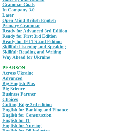
Grammar Goals
In Company 3.0
Laser
Open Mind British English
Primary Grammar
Ready for Advanced 3rd Edition
Ready for First 3rd Edition
Ready for IELTS 2nd Edition
Skillful: Listening and Speaking
Skillful: Reading and Writing
Way Ahead for Ukraine
PEARSON
Across Ukraine
Advanced
Big English Plus
Big Science
Business Partner
Choices
Cutting Edge 3rd edition
English for Banking and Finance
English for Construction
English for IT
English for Nursing
English for Oil Industry