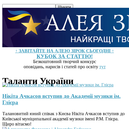
↑ ЗАВІТАЙТЕ НА АЛЕЮ ЗІРОК СЬОГОДНІ ↑
КУБОК ЗА СТАТТЮ!
Безкоштовний творчий конкурс
оповідань, нарисів і статей про освіту
тут
Таланти України
Нікіта Ачкасов вступив до Академії музики ім.
Глієра
Талановитий юний співак з Києва Нікіта Ачкасов вступив до
Київської муніципальної академії музики імені Р.М. Глієра.
Щиро вітаємо!