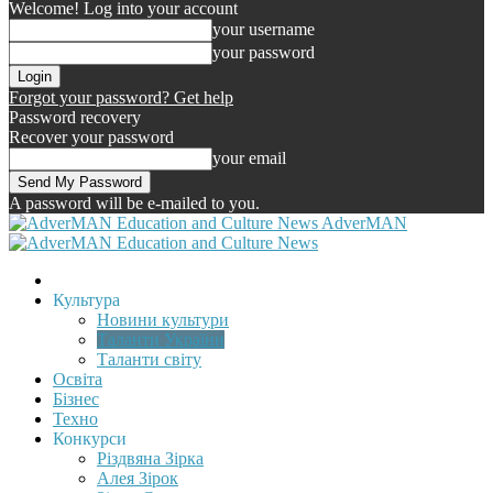
Welcome! Log into your account
your username
your password
Forgot your password? Get help
Password recovery
Recover your password
your email
A password will be e-mailed to you.
AdverMAN
Культура
Новини культури
Таланти України
Таланти світу
Освіта
Бізнес
Техно
Конкурси
Різдвяна Зірка
Алея Зірок