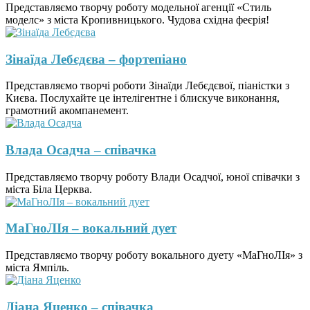
Представляємо творчу роботу модельної агенції «Стиль
моделс» з міста Кропивницького. Чудова східна феєрія!
Зінаїда Лебєдєва – фортепіано
Представляємо творчі роботи Зінаїди Лебєдєвої, піаністки з
Києва. Послухайте це інтелігентне і блискуче виконання,
грамотний акомпанемент.
Влада Осадча – співачка
Представляємо творчу роботу Влади Осадчої, юної співачки з
міста Біла Церква.
МаГноЛІя – вокальний дует
Представляємо творчу роботу вокального дуету «МаГноЛІя» з
міста Ямпіль.
Діана Яценко – співачка