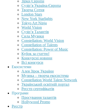
Зірки Європи
Сузір’я Україна-Європа
Творча Сотня
London Stars
New York Starlights
Tokyo Art Ninja
World Vision
Сузір’я Талантів
Сила Музики
Constellation: World Vision
Constellation of Talents
Constellation: Power of Music
Кубок за статтю!
Конкурсні новини
Всі конкурси
Екосистеми
Алея Зірок України
Музика – творча екосистема
Constellation World Talent Network
Український освітній портал
Реєстр сертифікатів
Програми
Просування талантів
Hollywood Promo
Реєстр