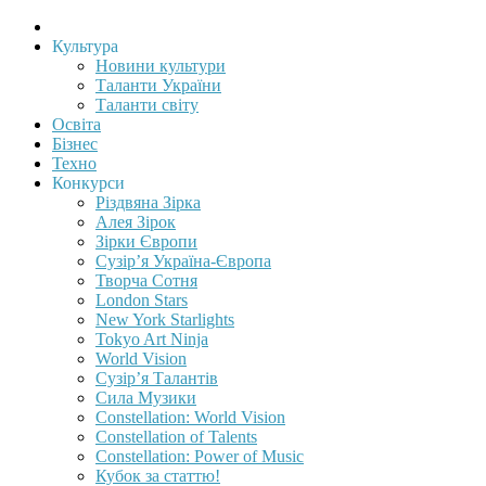
Культура
Новини культури
Таланти України
Таланти світу
Освіта
Бізнес
Техно
Конкурси
Різдвяна Зірка
Алея Зірок
Зірки Європи
Сузір’я Україна-Європа
Творча Сотня
London Stars
New York Starlights
Tokyo Art Ninja
World Vision
Сузір’я Талантів
Сила Музики
Constellation: World Vision
Constellation of Talents
Constellation: Power of Music
Кубок за статтю!