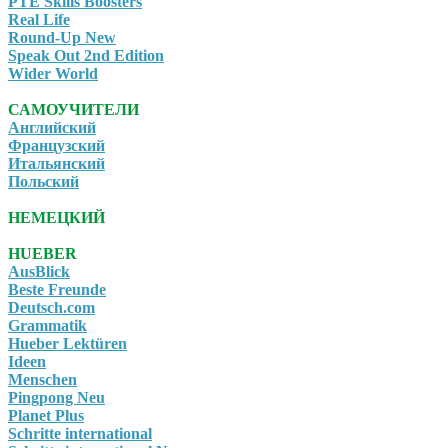
PTE Skills Boosters
Real Life
Round-Up New
Speak Out 2nd Edition
Wider World
САМОУЧИТЕЛИ
Английский
Французский
Итальянский
Польский
НЕМЕЦКИЙ
HUEBER
AusBlick
Beste Freunde
Deutsch.com
Grammatik
Hueber Lektüren
Ideen
Menschen
Pingpong Neu
Planet Plus
Schritte international