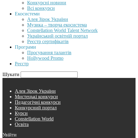
Конкурсні новини
Всі конкурси
Екосистеми
Алея Зірок України
Музика – творча екосистема
Constellation World Talent Network
Український освітній портал
Реєстр сертифікатів
Програми
Просування талантів
Hollywood Promo
Реєстр
Шукати
Алея Зірок України
Мистецькі конкурси
Педагогічні конкурси
Конкурсний портал
Курси
Constellation World
Освіта
Увійти