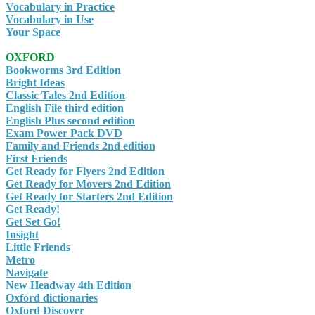
Vocabulary in Practice
Vocabulary in Use
Your Space
OXFORD
Bookworms 3rd Edition
Bright Ideas
Classic Tales 2nd Edition
English File third edition
English Plus second edition
Exam Power Pack DVD
Family and Friends 2nd edition
First Friends
Get Ready for Flyers 2nd Edition
Get Ready for Movers 2nd Edition
Get Ready for Starters 2nd Edition
Get Ready!
Get Set Go!
Insight
Little Friends
Metro
Navigate
New Headway 4th Edition
Oxford dictionaries
Oxford Discover