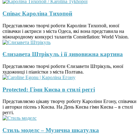
Співає Кароліна Тихопой
Представляємо творчі роботи Кароліни Тихопой, юної
співачки і актриси з міста Одеса, які вона представила на
міжнародному конкурсі талантів Constellation: World Vision.
Єлизавета Штрікуль і її дивовижна картина
Представляємо творчі роботи Єлизавети Штрікуль, юної
художниці і піаністки з міста Полтава.
Protected: Гімн Києва в стилі реггі
Представляємо цікаву творчу роботу Кароліни Егону, співачки
і авторки пісень з Києва. На День Києва гімн Києва – в стилі
реггі.
Стиль моделс – Музична шкатулка