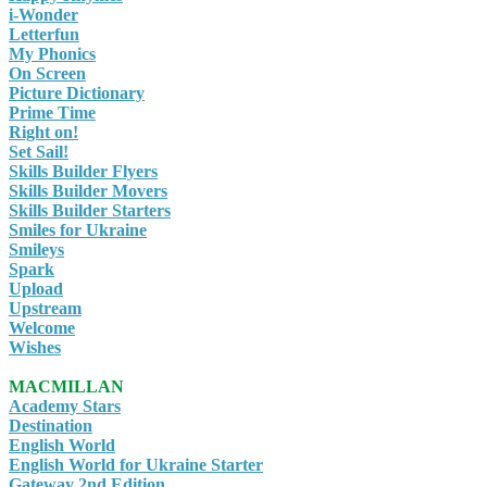
i-Wonder
Letterfun
My Phonics
On Screen
Picture Dictionary
Prime Time
Right on!
Set Sail!
Skills Builder Flyers
Skills Builder Movers
Skills Builder Starters
Smiles for Ukraine
Smileys
Spark
Upload
Upstream
Welcome
Wishes
MACMILLAN
Academy Stars
Destination
English World
English World for Ukraine Starter
Gateway 2nd Edition