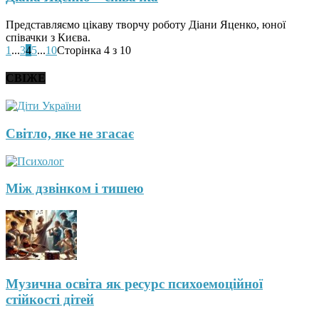
Представляємо цікаву творчу роботу Діани Яценко, юної
співачки з Києва.
1
...
3
4
5
...
10
Сторінка 4 з 10
СВІЖЕ
Світло, яке не згасає
Між дзвінком і тишею
Музична освіта як ресурс психоемоційної
стійкості дітей