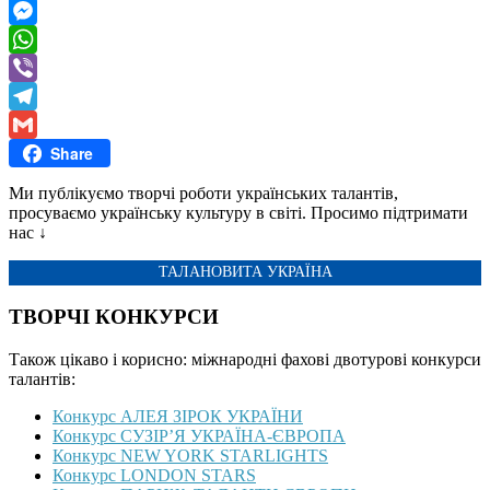
Twitter
Messenger
WhatsApp
Viber
Telegram
Share
Gmail
Ми публікуємо творчі роботи українських талантів,
просуваємо українську культуру в світі. Просимо підтримати
нас ↓
ТАЛАНОВИТА УКРАЇНА
ТВОРЧІ КОНКУРСИ
Також цікаво і корисно: міжнародні фахові двотурові конкурси
талантів:
Конкурс АЛЕЯ ЗІРОК УКРАЇНИ
Конкурс СУЗІР’Я УКРАЇНА-ЄВРОПА
Конкурс NEW YORK STARLIGHTS
Конкурс LONDON STARS