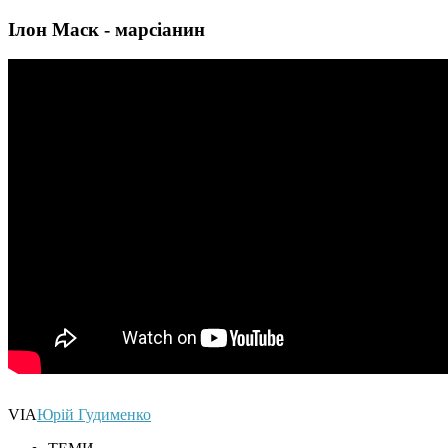
Ілон Маск - марсіанин
VIA
Юрій Гудименко