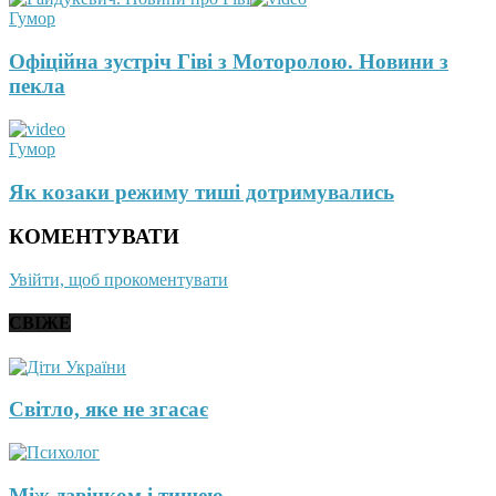
Гумор
Офіційна зустріч Гіві з Моторолою. Новини з
пекла
Гумор
Як козаки режиму тиші дотримувались
КОМЕНТУВАТИ
Увійти, щоб прокоментувати
СВІЖЕ
Світло, яке не згасає
Між дзвінком і тишею