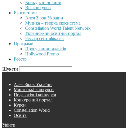
Конкурсні новини
Всі конкурси
Екосистеми
Алея Зірок України
Музика – творча екосистема
Constellation World Talent Network
Український освітній портал
Реєстр сертифікатів
Програми
Просування талантів
Hollywood Promo
Реєстр
Шукати
Алея Зірок України
Мистецькі конкурси
Педагогічні конкурси
Конкурсний портал
Курси
Constellation World
Освіта
Увійти