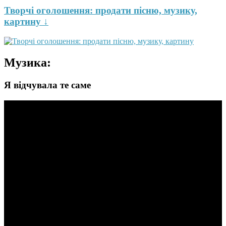
Творчі оголошення: продати пісню, музику,
картину ↓
Музика:
Я відчувала те саме