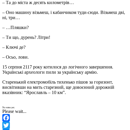
– Та до міста ж десять километрів…
– Оно машину візьмеш, і кабанчиком туди-сюди. Візьмеш дві,
ні, три…
– …Пляшки?
– Ти що, дурень? Літри!
– Ключі де?
– Осьо, лови.
15 серпня 2117 року котилося до логічного завершення.
Українські археологи пили за українську армію.
Старенький електромобіль тихенько пішов за горизонт,
висвітивши на мить старезний, ще довоєнний дорожній
вказівник: “Ярославль – 10 км”.
No votes yet.
Please wait...
Facebook