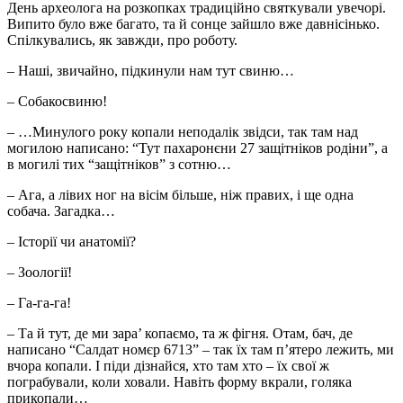
День археолога на розкопках традиційно святкували увечорі.
Випито було вже багато, та й сонце зайшло вже давнісінько.
Спілкувались, як завжди, про роботу.
– Наші, звичайно, підкинули нам тут свиню…
– Собакосвиню!
– …Минулого року копали неподалік звідси, так там над
могилою написано: “Тут пахаронєни 27 защітніков родіни”, а
в могилі тих “защітніков” з сотню…
– Ага, а лівих ног на вісім більше, ніж правих, і ще одна
собача. Загадка…
– Історії чи анатомії?
– Зоології!
– Га-га-га!
– Та й тут, де ми зара’ копаємо, та ж фігня. Отам, бач, де
написано “Салдат номєр 6713” – так їх там п’ятеро лежить, ми
вчора копали. І піди дізнайся, хто там хто – їх свої ж
пограбували, коли ховали. Навіть форму вкрали, голяка
прикопали…