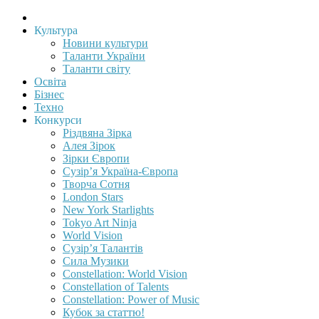
Культура
Новини культури
Таланти України
Таланти світу
Освіта
Бізнес
Техно
Конкурси
Різдвяна Зірка
Алея Зірок
Зірки Європи
Сузір’я Україна-Європа
Творча Сотня
London Stars
New York Starlights
Tokyo Art Ninja
World Vision
Сузір’я Талантів
Сила Музики
Constellation: World Vision
Constellation of Talents
Constellation: Power of Music
Кубок за статтю!