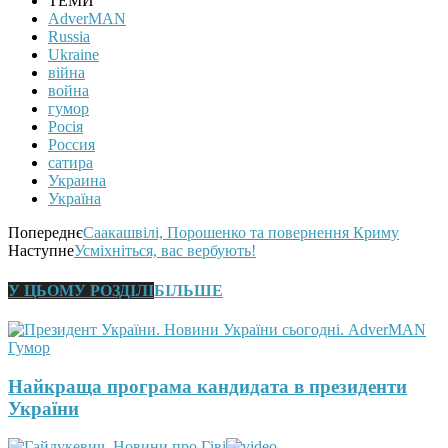
ТЕМИ
AdverMAN
Russia
Ukraine
війна
война
гумор
Росія
Россия
сатира
Украина
Україна
Попереднє
Саакашвілі, Порошенко та повернення Криму
Наступне
Усміхніться, вас вербують!
У ЦЬОМУ РОЗДІЛІ
БІЛЬШЕ
Гумор
Найкраща програма кандидата в президенти
України