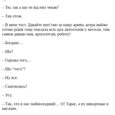
– Тю, так а шо ти від них чекав?
– Так отож.
– В мене тост. Давайте вип’ємо за нашу армію, котра майже
сотню років тому поклала всіх цих автохтонів у могили, тим
самим давши нам, археологам, роботу!
– Богдане…
– Шо?
– Горілка того…
– Шо “того”?
– Ну все.
– Скінчилась?
– Угу.
– Так, хто в нас наймолодший… О! Тарас, а ну швиденько в
магазин.