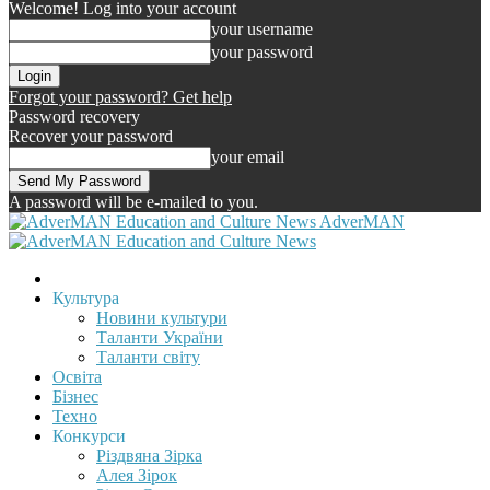
Welcome! Log into your account
your username
your password
Forgot your password? Get help
Password recovery
Recover your password
your email
A password will be e-mailed to you.
AdverMAN
Культура
Новини культури
Таланти України
Таланти світу
Освіта
Бізнес
Техно
Конкурси
Різдвяна Зірка
Алея Зірок