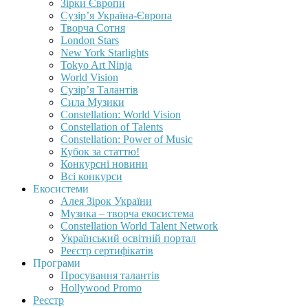
Зірки Європи
Сузір’я Україна-Європа
Творча Сотня
London Stars
New York Starlights
Tokyo Art Ninja
World Vision
Сузір’я Талантів
Сила Музики
Constellation: World Vision
Constellation of Talents
Constellation: Power of Music
Кубок за статтю!
Конкурсні новини
Всі конкурси
Екосистеми
Алея Зірок України
Музика – творча екосистема
Constellation World Talent Network
Український освітній портал
Реєстр сертифікатів
Програми
Просування талантів
Hollywood Promo
Реєстр