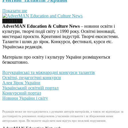
Показати ще
ПРО НАС
AdverMAN Education & Culture News
– новини освіти і
культури, творчі події світу з 1990 року. Освітні інновації,
мистецькі проєкти. Креативні індустрії. Творчі екосистеми.
Таланти і шлях до зірок. Конкурси, фестивалі, курси etc.
Українська редакція.
Матеріали про освіту і культуру України розміщуються
безкоштовно.
Всеукраїнські та міжнародні конкурси талантів
Освітні, педагогічні конкурси
Алея Зірок України
Український освітній портал
Конкурсний портал
Новини України і світу
Редакція може не погоджуватись з думками авторів матеріалів, а також не відповідає за
достовірність рекламних повідомлень учасників спільноти і за збереження ними
авторських прав. Ви можете надіслати нам відгук про можливі порушення.