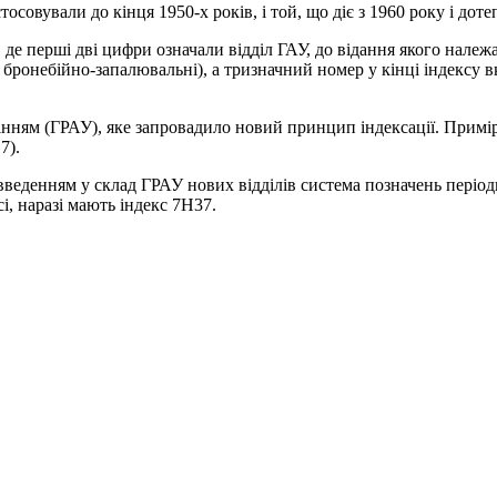
совували до кінця 1950-х років, і той, що діє з 1960 року і доте
 де перші дві цифри означали відділ ГАУ, до відання якого належ
бронебійно-запалювальні), а тризначний номер у кінці індексу вк
ням (ГРАУ), яке запровадило новий принцип індексації. Приміро
7).
і введенням у склад ГРАУ нових відділів система позначень період
і, наразі мають індекс 7Н37.