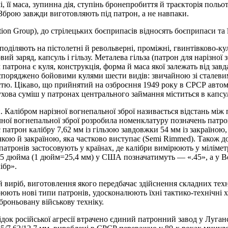
 її маса, зупинна дія, ступінь бронепробиття й траєкторія польот
 Зброю завжди виготовляють під патрон, а не навпаки.
on Group), до стрілецьких боєприпасів відносять боєприпаси та 
оділяють на пістолетні й револьверні, проміжні, гвинтівково-кул
й заряд, капсуль і гільзу. Металева гільза (патрон для нарізної з
атрона є куля, конструкція, форма й маса якої залежать від завд
9 споряджено бойовими кулями шести видів: звичайною зі сталеви
тю. Цікаво, що прийнятий на озброєння 1949 року в СРСР автом
ухова суміш у патронах центрального займання міститься в капсулі
 Калібром нарізної вогнепальної зброї називається відстань між 
ної вогнепальної зброї розробила номенклатуру позначень патрон
 патрон калібру 7,62 мм із гільзою завдовжки 54 мм із закраїною
чкою й закраїною, яка частково виступає (Semi Rimmed). Також до
атронів застосовують у країнах, де калібри вимірюють у мілімет
45 дюйма (1 дюйм=25,4 мм) у США позначатимуть — «.45», а у Ве
ібр».
виріб, виготовлення якого передбачає здійснення складних техн
юють нові типи патронів, удосконалюють їхні тактико-технічні 
броньовану військову техніку.
ідок російської агресії втрачено єдиний патронний завод у Луганс