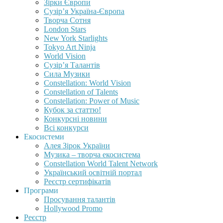
Зірки Європи
Сузір’я Україна-Європа
Творча Сотня
London Stars
New York Starlights
Tokyo Art Ninja
World Vision
Сузір’я Талантів
Сила Музики
Constellation: World Vision
Constellation of Talents
Constellation: Power of Music
Кубок за статтю!
Конкурсні новини
Всі конкурси
Екосистеми
Алея Зірок України
Музика – творча екосистема
Constellation World Talent Network
Український освітній портал
Реєстр сертифікатів
Програми
Просування талантів
Hollywood Promo
Реєстр