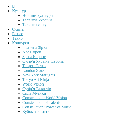
Культура
Новини культури
Таланти України
Таланти світу
Освіта
Бізнес
Техно
Конкурси
Різдвяна Зірка
Алея Зірок
Зірки Європи
Сузір’я Україна-Європа
Творча Сотня
London Stars
New York Starlights
Tokyo Art Ninja
World Vision
Сузір’я Талантів
Сила Музики
Constellation: World Vision
Constellation of Talents
Constellation: Power of Music
Кубок за статтю!