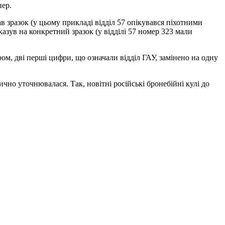
пер.
ав зразок (у цьому прикладі відділ 57 опікувався піхотними
азув на конкретний зразок (у відділі 57 номер 323 мали
м, дві перші цифри, що означали відділ ГАУ, замінено на одну
ично уточнювалася. Так, новітні російські бронебійні кулі до