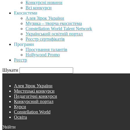
Конкурсні новини
Всі конкурси
Екосистеми
Алея Зірок України
Музика – творча екосистема
Constellation World Talent Network
Український освітній портал
Реєстр сертифікатів
Програми
Просування талантів
Hollywood Promo
Реєстр
Шукати
Алея Зірок України
Мистецькі конкурси
Педагогічні конкурси
Конкурсний портал
Курси
Constellation World
Освіта
Увійти