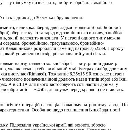
у — у підсумку визначають, чи бути зброї, для якої його
їхні складники до 30 мм калібру включно.
еметні, великокаліберні, для гладкоствольної зброї. Бойовий
брої) оберігає кулю та заряд від зовнішнього впливу, запобігає
ань, які їй належить виконати. У патроні одного типу можна
м осердям, бронебійною, трасувальною, бронебійно-
ат Калашникова розробляли саме під патрон 7,62х39. Порох у
, який уставлено в отвір, розташований у дні гільзи.
полями нарізу, гладкоствольної зброї — внутрішній діаметр
ів, яка включає в себе виміряний у міліметрах калібр, довжину
, яка виступає (Rimmed). Тож запис 6,35х15 SR означає: патрон
 числового позначення іноді додають назви типів зброї або їхні
рах. А в США для цього застосовують соті частки дюйма, у
ликобританії — «.450», де «нуль» перед крапкою не ставлять.
ологічних операцій на спеціалізованому патронному заводі. По
характеристики. Особливо щодо поліпшення їхньої здатності
ьку. Підрозділи української армії, які воюють зброєю