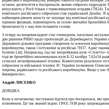
радянського виробництва, використовують патрони калібрів 5,45
останнє десятиліття в боєприпасів, якими озброєно підрозділи 
випускають у Росії тільки з термозміцненим осердям (7Н24). Т
новітнього російського озброєння став український Донбас. В а
найвищим рівнем захисту не захищає від новітньої російської к
оцінкою фахівців, перевищують за силою звичайні бронебійні б
бронезахисту є над чим поламати голову.
З огляду на вищевикладене стає очевидним, наскільки актуальн
дію рішення РНБО щодо пропозицій до Держбюджету України на 
Державної цільової програми створення та освоєння виробництва
виробництва, також і потужніші за російські 7Н37. Адже такими
Systems Ltd). Наприклад, під час випробувань куля «Стілетто» 
тоді як бронебійно-запалювальна куля Б-32 калібру 7,62х54 рад
сучасної легкоброньованої техніки. Коментуючи результати тест
озброєння та військової техніки ЗС України полковник Олександр
зокрема, радянського та російського виробництва. Якщо у нас 
ймовірністю».
Андрій ЛИСЕНКО
ДОВІДКА
Коли в нетаємному листуванні йдеться про боєприпаси, які при
позначення. Це так званий індекс ГРАУ, 1938 року запровадже