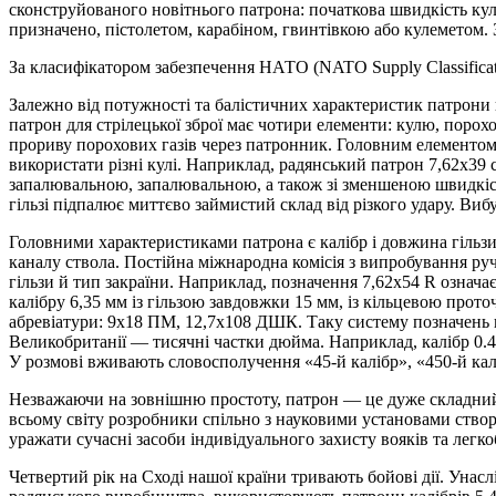
сконструйованого новітнього патрона: початкова швидкість кулі,
призначено, пістолетом, карабіном, гвинтівкою або кулеметом.
За класифікатором забезпечення НАТО (NATO Supply Classificati
Залежно від потужності та балістичних характеристик патрони п
патрон для стрілецької зброї має чотири елементи: кулю, порохови
прориву порохових газів через патронник. Головним елементом п
використати різні кулі. Наприклад, радянський патрон 7,62х3
запалювальною, запалювальною, а також зі зменшеною швидкіс
гільзі підпалює миттєво займистий склад від різкого удару. Виб
Головними характеристиками патрона є калібр і довжина гільзи.
каналу ствола. Постійна міжнародна комісія з випробування руч
гільзи й тип закраїни. Наприклад, позначення 7,62х54 R означає
калібру 6,35 мм із гільзою завдовжки 15 мм, із кільцевою прото
абревіатури: 9х18 ПМ, 12,7х108 ДШК. Таку систему позначень п
Великобританії — тисячні частки дюйма. Наприклад, калібр 0.
У розмові вживають словосполучення «45-й калібр», «450-й кал
Незважаючи на зовнішню простоту, патрон — це дуже складний 
всьому світу розробники спільно з науковими установами створ
уражати сучасні засоби індивідуального захисту вояків та легко
Четвертий рік на Сході нашої країни тривають бойові дії. Унасл