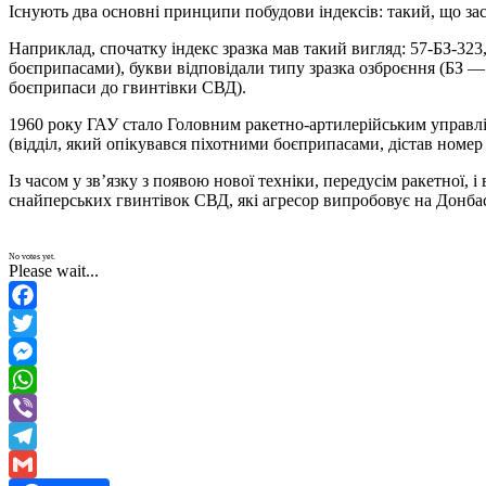
Існують два основні принципи побудови індексів: такий, що засто
Наприклад, спочатку індекс зразка мав такий вигляд: 57-БЗ-323,
боєприпасами), букви відповідали типу зразка озброєння (БЗ — 
боєприпаси до гвинтівки СВД).
1960 року ГАУ стало Головним ракетно-артилерійським управлін
(відділ, який опікувався піхотними боєприпасами, дістав номер 
Із часом у зв’язку з появою нової техніки, передусім ракетної, 
снайперських гвинтівок СВД, які агресор випробовує на Донбас
No votes yet.
Please wait...
Facebook
Twitter
Messenger
WhatsApp
Viber
Telegram