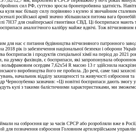
/7,62/12,7 мм, вироблені в СРСР переважно у 80-х роках минулог
Збройних сил РФ, суттєво зросла бронепробивна здатність. Навіть
ака куля має більшу силу порівняно з кулею зі звичайним сталев
рсеналі російської армії значно збільшилася питома вага бронебі
улі 7Н37 для снайперської гвинтівки СВД. Ці боєприпаси мають т
оєприпаси аналогічного калібру майже вдвічі. Тож вітчизняним 
им для нас є питання будівництва вітчизняного патронного заво
2018 рік із забезпечення національної безпеки і оборони Украї
 боєприпасів і продуктів спеціальної хімії на період до 2021 р
, на думку фахівців, є боєприпаси, які запропонувала оборонному
із вольфрамовим осердям 7,62х54 R масою 13 г здійснила наскрізн
янського виробництва його не пробила. До речі, саме такі захис
увань, начальник відділу захищеності та живучості озброєння та
 Чернозубенко зазначив: «Ці новітні боєприпаси дають змогу ураж
будуть кулі з такими балістичними характеристиками, ми зможем
ймали на озброєння ще за часів СРСР або розробляли вже в Росії
ний для позначення озброєння Головним артилерійським управлі