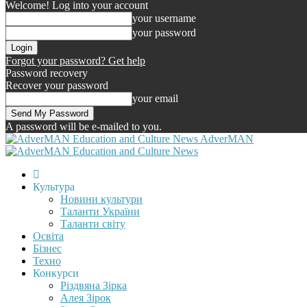
Welcome! Log into your account
your username
your password
Forgot your password? Get help
Password recovery
Recover your password
your email
A password will be e-mailed to you.
AdverMAN
Культура
Новини культури
Таланти України
Таланти світу
Освіта
Бізнес
Техно
Конкурси
Різдвяна Зірка
Алея Зірок