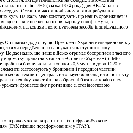
о століття, які ще залишилися на складах. Натомість за
 стандартні набої 7Н6 (зразка 1974 року) для АК-74 наразі
им осердям. Останнім часом полігоном для випробування
йних куль. На жаль, маю констатувати, що навіть бронежилет із
вердосплавне осердя на основі карбіду вольфраму та, за
військовим науковцям і конструкторам засобів індивідуального
ду. Оптимізму додає те, що Президент України нещодавно ввів у
ни, якими передбачено фінансування наступного року
оку. Це дає надію, що наше військо отримає боєприпаси власного
 відомству приватна компанія «Стілетто Україна» (Stiletto
е пробиття бронелиста завтовшки 20,5 мм на відстані 220 м,
ні елементи застосовують у бронюванні передньої частини
 військової техніки Центрального науково-дослідного інституту
ати техніку, яка стоїть на озброєнні багатьох країн світу,
о уражати бронетехніку противника зі стовідсотковою
, то нерідко можна натрапити на їх цифрово-буквене
нням (ГАУ, пізніше переформованим у ГРАУ).