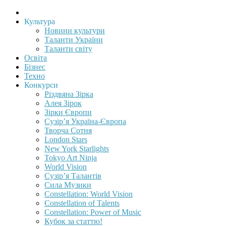
Культура
Новини культури
Таланти України
Таланти світу
Освіта
Бізнес
Техно
Конкурси
Різдвяна Зірка
Алея Зірок
Зірки Європи
Сузір’я Україна-Європа
Творча Сотня
London Stars
New York Starlights
Tokyo Art Ninja
World Vision
Сузір’я Талантів
Сила Музики
Constellation: World Vision
Constellation of Talents
Constellation: Power of Music
Кубок за статтю!