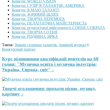
Конкурс WORLD VISION
Конкурс СУЗІР’Я ТАЛАНТІВ: АМЕРИКА
Конкурс Я МАЮ ТАЛАНТ!
Конкурс ЗОРЯНИЙ ШЛЯХ
Конкурс ТВОРЧА ПЕРЕМОГА
Конкурс ПЕДАГОГІЧНА МАЙСТЕРНІСТЬ
Конкурс педагогічної майстерності СОНЦЕ СОКРАТА
Конкурс ТВОРЧА СОТНЯ
Конкурс РІЗДВЯНА ЗІРКА
Також:
Зіркові сторінки талантів
,
Зоряний журнал
і
Конкурсний портал
Курс підвищення кваліфікації вчителів на 60
годин: "Музична освіта і музична індустрія:
Україна, Європа, світ" ↓
Творчі оголошення: продати пісню, музику,
картину ↓