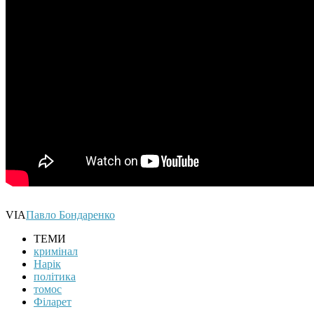
VIA
Павло Бондаренко
ТЕМИ
кримінал
Нарік
політика
томос
Філарет