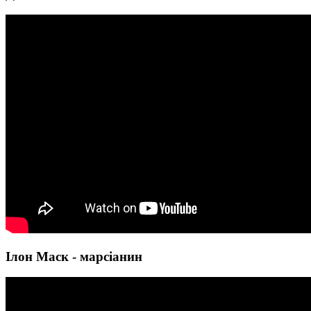
Ілон Маск - марсіанин