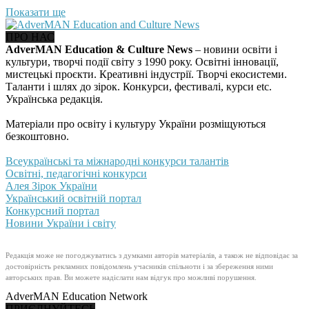
Показати ще
ПРО НАС
AdverMAN Education & Culture News
– новини освіти і
культури, творчі події світу з 1990 року. Освітні інновації,
мистецькі проєкти. Креативні індустрії. Творчі екосистеми.
Таланти і шлях до зірок. Конкурси, фестивалі, курси etc.
Українська редакція.
Матеріали про освіту і культуру України розміщуються
безкоштовно.
Всеукраїнські та міжнародні конкурси талантів
Освітні, педагогічні конкурси
Алея Зірок України
Український освітній портал
Конкурсний портал
Новини України і світу
Редакція може не погоджуватись з думками авторів матеріалів, а також не відповідає за
достовірність рекламних повідомлень учасників спільноти і за збереження ними
авторських прав. Ви можете надіслати нам відгук про можливі порушення.
AdverMAN Education Network
ПРИЄДНУЙТЕСЬ