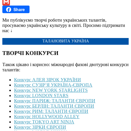
Telegram
Share
Gmail
Ми публікуємо творчі роботи українських талантів,
просуваємо українську культуру в світі. Просимо підтримати
нас ↓
ТАЛАНОВИТА УКРАЇНА
ТВОРЧІ КОНКУРСИ
Також цікаво і корисно: міжнародні фахові двотурові конкурси
талантів:
Конкурс АЛЕЯ ЗІРОК УКРАЇНИ
Конкурс СУЗІР’Я УКРАЇНА-ЄВРОПА
Конкурс NEW YORK STARLIGHTS
Конкурс LONDON STARS
Конкурс ПАРИЖ: ТАЛАНТИ ЄВРОПИ
Конкурс БЕРЛІН: ТАЛАНТИ ЄВРОПИ
Конкурс РИМ: ТАЛАНТИ ЄВРОПИ
Конкурс HOLLYWOOD ALLEY
Конкурс TOKYO ART NINJA
Конкурс ЗІРКИ ЄВРОПИ