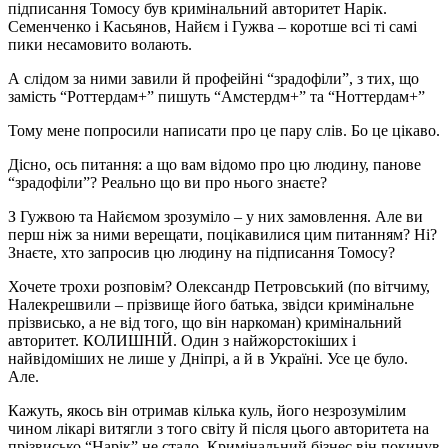
підписання Томосу був кримінальний авторитет Нарік.
Семенченко і Касьянов, Найєм і Гужва – коротше всі ті самі
пики несамовито волають.
А слідом за ними завили й профеійні “зрадофіли”, з тих, що
замість “Роттердам+” пишуть “Амстердм+” та “Ноттердам+”
Тому мене попросили написати про це пару слів. Бо це цікаво.
Дісно, ось питання: а що вам відомо про цю людину, панове
“зрадофіли”? Реально що ви про нього знаєте?
З Гужвою та Найємом зрозуміло – у них замовлення. Але ви
перш ніж за ними верещати, поцікавилися цим питанням? Ні?
Знаєте, хто запросив цю людину на підписання Томосу?
Хочете трохи розповім? Олександр Петровський (по вітчиму,
Налекрешвили – прізвище його батька, звідси кримінальне
прізвисько, а не від того, що він наркоман) кримінальний
авторитет. КОЛИШНІЙ. Один з найжорстокіших і
найвідоміших не лише у Дніпрі, а й в Україні. Усе це було.
Але.
Кажуть, якось він отримав кілька куль, його незрозумілим
чином лікарі витягли з того світу й після цього авторитета на
прізвисько “Нарік” не стало. Кримінальний бізнес він покинув