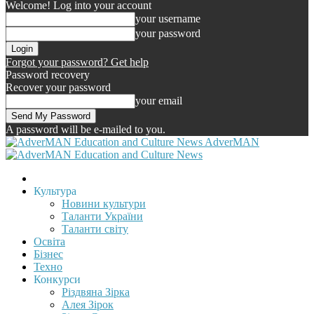
Welcome! Log into your account
your username
your password
Forgot your password? Get help
Password recovery
Recover your password
your email
A password will be e-mailed to you.
AdverMAN
Культура
Новини культури
Таланти України
Таланти світу
Освіта
Бізнес
Техно
Конкурси
Різдвяна Зірка
Алея Зірок