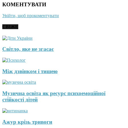
КОМЕНТУВАТИ
Увійти, щоб прокоментувати
СВІЖЕ
Світло, яке не згасає
Між дзвінком і тишею
Музична освіта як ресурс психоемоційної
стійкості дітей
Ажур крізь тривоги