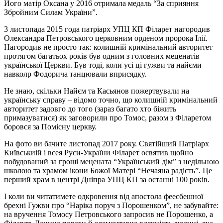
Його матір Оксана у 2016 отримала медаль “За сприяння
Збройним Силам України”.
3 листопада 2015 года патріарх УПЦ КП Філарет нагородив
Олександра Петровського церковним орденом пророка Ілії.
Нагородив не просто так: колишній кримінальний авторитет
протягом багатьох років був одним з головних меценатів
української Церкви. Був тоді, коли усі ці гужви та найєми
навколр Фодорича танцювали вприсядку.
Не знаю, скільки Найєм та Касьянов пожертвували на
українську справу – відомо точно, що колишній кримінальний
авторитет задовго до того (зараз багато хто біжить
примазуватися) як заговорили про Томос, разом з Філаретом
боровся за Помісну церкву.
На фото ви бачите листопад 2017 року. Святійший Патріарх
Київськиій і всея Руси-України Філарет освятив щойно
побудований за гроші мецената “Український дім” з недільною
школою та храмом ікони Божої Матері “Нечаяна радість”. Це
перший храм в центрі Дніпра УПЦ КП за останні 100 років.
І коли ви читатимете одкровення від апостола феесбешної
брехні Гужви про “Наріка поруч з Порошенком”, не забувайте:
на вручення Томосу Петровського запросив не Порошенко, а