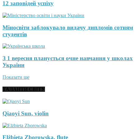
12 заповідей успіху
Міносвіти заблокувало видачу дипломів сотням
студентів
З 1 вересня планується очне навчання у школах
України
Показати ще
ТАЛАНТИ СВІТУ
Qiaoyi Sun, violin
Elżbieta Zborowska, flute