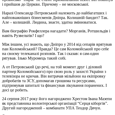
і прийшов до Церкви. Причому – не московської.
Наразі Олександр Петровський належить до найбагатших і
найповажніших бізнесменів Дніпра. Колишній бандит? Так.
Але – колишній. Людина, знаєте, здатна змінюватися.
Вам біографію Рокфеллера нагадати? Морганів, Ротшильдів і
навіть Рузвельтів? І що?
Між іншим, усі знають, що Дніпро у 2014 від сепарів врятував
пан Коломойський? Правда? Це сам Коломойський про себе
на своєму телеканалі розповів. Так і сказав: я сам-один
рятував. Ілько Муромець такий собі.
А от Петровський (до речі, на той момент друг і діловий
партнер Коломойського) про свою роль у захисті України з
телевізора не кричав. Він витрачав мільйони на екіпіровку
добробатів та ЗСУ, допомагав грошима та ресурсами,
підтримував шпиталі та фінансував лікування поранених. І
досі це робить.
24 серпня 2017 року його нагороджено Хрестом Івана Мазепи
як представника волонтерської організації “Серця кіборгів”.
Другий нагороджений – комбанатн УПА Теодор Дячун.