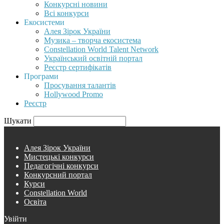
Конкурсні новини
Всі конкурси
Екосистеми
Алея Зірок України
Музика – творча екосистема
Constellation World Talent Network
Український освітній портал
Реєстр сертифікатів
Програми
Просування талантів
Hollywood Promo
Реєстр
Шукати
Алея Зірок України
Мистецькі конкурси
Педагогічні конкурси
Конкурсний портал
Курси
Constellation World
Освіта
Увійти