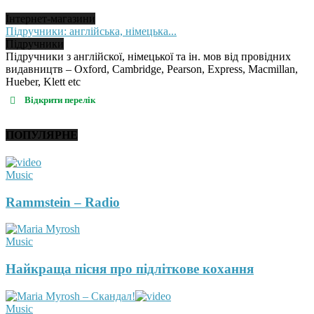
Інтернет-магазини
Підручники: англійська, німецька...
Підручники
Підручники з англійскої, німецької та ін. мов від провідних
видавництв – Oxford, Cambridge, Pearson, Express, Macmillan,
Hueber, Klett etc
Відкрити перелік
ПОПУЛЯРНЕ
Music
Rammstein – Radio
Music
Найкраща пісня про підліткове кохання
Music