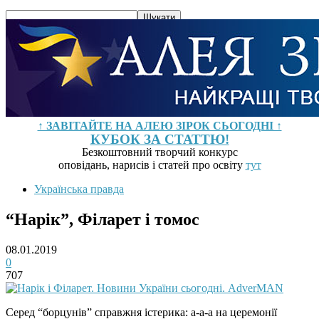
↑ ЗАВІТАЙТЕ НА АЛЕЮ ЗІРОК СЬОГОДНІ ↑
КУБОК ЗА СТАТТЮ!
Безкоштовний творчий конкурс
оповідань, нарисів і статей про освіту
тут
Українська правда
“Нарік”, Філарет і томос
08.01.2019
0
707
Серед “борцунів” справжня істерика: а-а-а на церемонії