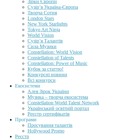
Зірки Європи
Сузір’я Україна-Європа
Творча Сотня
London Stars
New York Starlights
Tokyo Art Ninja
World Vision
Сузір’я Талантів
Сила Музики
Constellation: World Vision
Constellation of Talents
Constellation: Power of Music
Кубок за статтю!
Конкурсні новини
Всі конкурси
Екосистеми
Алея Зірок України
Музика – творча екосистема
Constellation World Talent Network
Український освітній портал
Реєстр сертифікатів
Програми
Просування талантів
Hollywood Promo
Реєстр