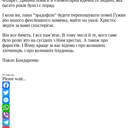
Філарет. Данина поваги й елементарна вдячність людині, яка
багато років була і є поряд.
І коли ви, пани “зрадофіли” будете перепошувати помиї Гужви
або іншого феесбешного хомячка, майте на увазі: Христос
звідти за вами спостерігає.
Він все бачить. І все пам`ятає. В тому числі й те, кого саме
було розіп`ято на сусідніх з Ним хрестах. А також про
фарисеїв. І Йому краще за вас відомо і про колишніх
злочинців, і про колишніх блудниць.
Павло Бондаренко
No votes yet.
Please wait...
Facebook
Twitter
Messenger
WhatsApp
Viber