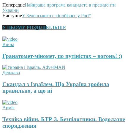
Попереднє
Найкраща програма кандидата в президенти
України
Наступне
У Зеленського є кінобізнес у Росії
У ЦЬОМУ РОЗДІЛІ
БІЛЬШЕ
Війна
Гранатомет-міномет, по путіністах – вогонь! :)
Держава
Скандал з Ізраїлем. Що Україна зробила
правильно, а що ні
Армія
Техніка війни. БТР-3. Безпілотники. Водолазне
спорядження