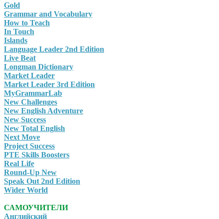
Gold
Grammar and Vocabulary
How to Teach
In Touch
Islands
Language Leader 2nd Edition
Live Beat
Longman Dictionary
Market Leader
Market Leader 3rd Edition
MyGrammarLab
New Challenges
New English Adventure
New Success
New Total English
Next Move
Project Success
PTE Skills Boosters
Real Life
Round-Up New
Speak Out 2nd Edition
Wider World
САМОУЧИТЕЛИ
Английский