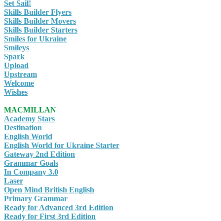
Set Sail!
Skills Builder Flyers
Skills Builder Movers
Skills Builder Starters
Smiles for Ukraine
Smileys
Spark
Upload
Upstream
Welcome
Wishes
MACMILLAN
Academy Stars
Destination
English World
English World for Ukraine Starter
Gateway 2nd Edition
Grammar Goals
In Company 3.0
Laser
Open Mind British English
Primary Grammar
Ready for Advanced 3rd Edition
Ready for First 3rd Edition