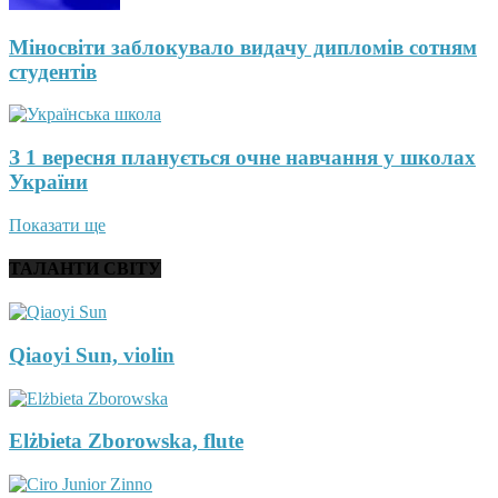
Міносвіти заблокувало видачу дипломів сотням
студентів
З 1 вересня планується очне навчання у школах
України
Показати ще
ТАЛАНТИ СВІТУ
Qiaoyi Sun, violin
Elżbieta Zborowska, flute