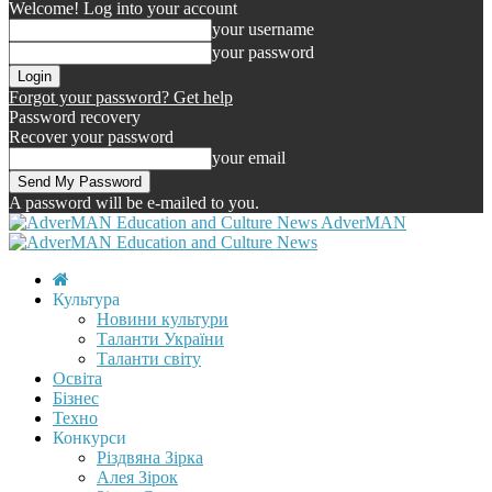
Welcome! Log into your account
your username
your password
Forgot your password? Get help
Password recovery
Recover your password
your email
A password will be e-mailed to you.
AdverMAN
Культура
Новини культури
Таланти України
Таланти світу
Освіта
Бізнес
Техно
Конкурси
Різдвяна Зірка
Алея Зірок