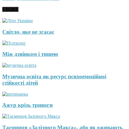
СВІЖЕ
Світло, яке не згасає
Між дзвінком і тишею
Музична освіта як ресурс психоемоційної
стійкості дітей
Ажур крізь тривоги
Таємниця «Залізного Макса», або як оживають