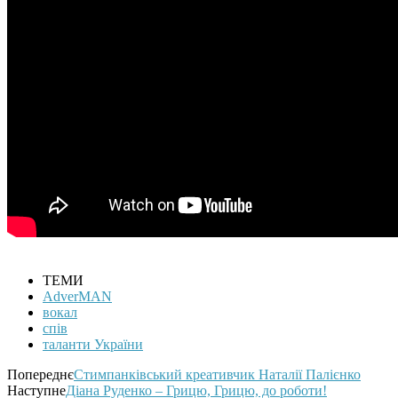
ТЕМИ
AdverMAN
вокал
спів
таланти України
Попереднє
Стимпанківський креативчик Наталії Палієнко
Наступне
Дiана Руденко – Грицю, Грицю, до роботи!