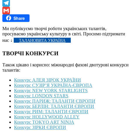
Viber
Telegram
Share
Gmail
Ми публікуємо творчі роботи українських талантів,
просуваємо українську культуру в світі. Просимо підтримати
нас ↓
ТАЛАНОВИТА УКРАЇНА
ТВОРЧІ КОНКУРСИ
Також цікаво і корисно: міжнародні фахові двотурові конкурси
талантів:
Конкурс АЛЕЯ ЗІРОК УКРАЇНИ
Конкурс СУЗІР’Я УКРАЇНА-ЄВРОПА
Конкурс NEW YORK STARLIGHTS
Конкурс LONDON STARS
Конкурс ПАРИЖ: ТАЛАНТИ ЄВРОПИ
Конкурс БЕРЛІН: ТАЛАНТИ ЄВРОПИ
Конкурс РИМ: ТАЛАНТИ ЄВРОПИ
Конкурс HOLLYWOOD ALLEY
Конкурс TOKYO ART NINJA
Конкурс ЗІРКИ ЄВРОПИ