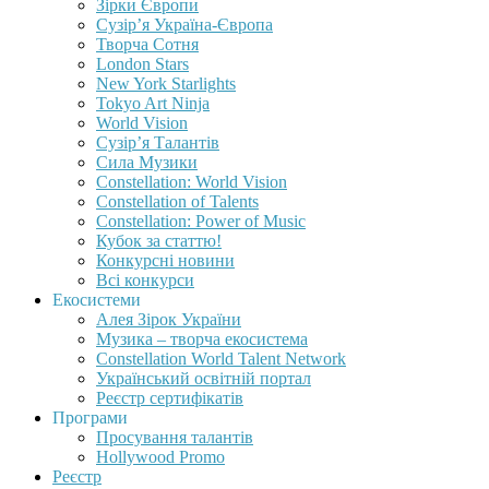
Зірки Європи
Сузір’я Україна-Європа
Творча Сотня
London Stars
New York Starlights
Tokyo Art Ninja
World Vision
Сузір’я Талантів
Сила Музики
Constellation: World Vision
Constellation of Talents
Constellation: Power of Music
Кубок за статтю!
Конкурсні новини
Всі конкурси
Екосистеми
Алея Зірок України
Музика – творча екосистема
Constellation World Talent Network
Український освітній портал
Реєстр сертифікатів
Програми
Просування талантів
Hollywood Promo
Реєстр