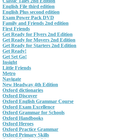
Classic Tales 2nd Edition
English File third edition
English Plus second edition
Exam Power Pack DVD
Family and Friends 2nd edition
First Friends
Get Ready for Flyers 2nd Edition
Get Ready for Movers 2nd Edition
Get Ready for Starters 2nd Edition
Get Ready!
Get Set Go!
Insight
Little Friends
Metro
Navigate
New Headway 4th Edition
Oxford dictionaries
Oxford Discover
Oxford English Grammar Course
Oxford Exam Excellence
Oxford Grammar for Schools
Oxford Handbooks
Oxford Heroes
Oxford Practice Grammar
Oxford Primary Skills