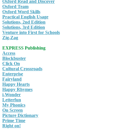
Oxford Read and Discover
Oxford Team
Oxford Word Skills
Practical English Usage
Solutions, 2nd Edition
Solutions, 3rd Edition
Venture into First for Schools
Zig-Zag
EXPRESS Publishing
Access
Blockbuster
Click On
Cultural Crossroads
Enterprise
Fairyland
Happy Hearts
Happy Rhymes
i-Wonder
Letterfun
My Phonics
On Screen
Picture Dictionary
Prime Time
Right on!