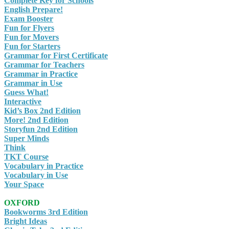
Complete Key for Schools
English Prepare!
Exam Booster
Fun for Flyers
Fun for Movers
Fun for Starters
Grammar for First Certificate
Grammar for Teachers
Grammar in Practice
Grammar in Use
Guess What!
Interactive
Kid’s Box 2nd Edition
More! 2nd Edition
Storyfun 2nd Edition
Super Minds
Think
TKT Course
Vocabulary in Practice
Vocabulary in Use
Your Space
OXFORD
Bookworms 3rd Edition
Bright Ideas