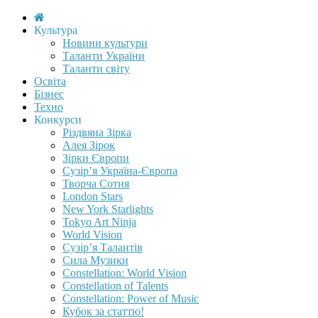
Культура
Новини культури
Таланти України
Таланти світу
Освіта
Бізнес
Техно
Конкурси
Різдвяна Зірка
Алея Зірок
Зірки Європи
Сузір’я Україна-Європа
Творча Сотня
London Stars
New York Starlights
Tokyo Art Ninja
World Vision
Сузір’я Талантів
Сила Музики
Constellation: World Vision
Constellation of Talents
Constellation: Power of Music
Кубок за статтю!