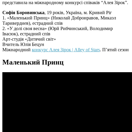
представила на міжнародному конкурсі співаків “Алея Зірок”.
Софія Боровинська
, 19 років, Україна, м. Кривий Ріг
1. «Маленький Принц» (Николай Добронравов, Микаэл
Таривердиев), естрадний спів
2. «У долі своя весна» (Юрй Рибчинський, Володимир
Івасюк), естрадний спів
Арт-студія «Дитячий світ»
Вчитель Юлія Бецун
Міжнародний
конкурс Алея Зірок | Alley of Stars
. П’ятий сезон
Маленький Принц