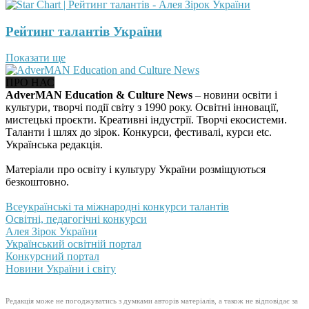
Рейтинг талантів України
Показати ще
ПРО НАС
AdverMAN Education & Culture News
– новини освіти і
культури, творчі події світу з 1990 року. Освітні інновації,
мистецькі проєкти. Креативні індустрії. Творчі екосистеми.
Таланти і шлях до зірок. Конкурси, фестивалі, курси etc.
Українська редакція.
Матеріали про освіту і культуру України розміщуються
безкоштовно.
Всеукраїнські та міжнародні конкурси талантів
Освітні, педагогічні конкурси
Алея Зірок України
Український освітній портал
Конкурсний портал
Новини України і світу
Редакція може не погоджуватись з думками авторів матеріалів, а також не відповідає за