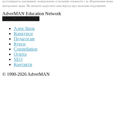
достовірність рекламних повідомлень учасників спільноти і за збереження ними
авторських прав. Ви можете надіслати нам відгук про можливі порушення.
AdverMAN Education Network
ПРИЄДНУЙТЕСЬ
Алея Зірок
Конкурси
Педагогам
Курси
Constellation
Освіта
SEO
Контакти
© 1990-2026 AdverMAN