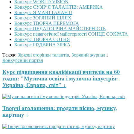
Конкурс WORLD VISION
Конкурс СУЗІР’Я ТАЛАНТІВ: АМЕРИКА
Конкурс Я МАЮ ТАЛАНТ!
Конкурс ЗОРЯНИЙ ШЛЯХ
Конкурс ТВОРЧА ПЕРЕМОГА
Конкурс ПЕДАГОГІЧНА МАЙСТЕРНІСТЬ
Конкурс педагогічної майстерності СОНЦЕ СОКРАТА
Конкурс ТВОРЧА СОТНЯ
Конкурс РІЗДВЯНА ЗІРКА
Також:
Зіркові сторінки талантів
,
Зоряний журнал
і
Конкурсний портал
Курс підвищення кваліфікації вчителів на 60
годин: "Музична освіта і музична індустрія:
Україна, Європа, світ" ↓
Творчі оголошення: продати пісню, музику,
картину ↓