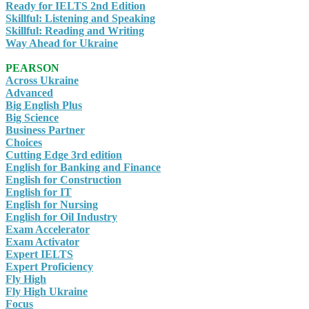
Ready for IELTS 2nd Edition
Skillful: Listening and Speaking
Skillful: Reading and Writing
Way Ahead for Ukraine
PEARSON
Across Ukraine
Advanced
Big English Plus
Big Science
Business Partner
Choices
Cutting Edge 3rd edition
English for Banking and Finance
English for Construction
English for IT
English for Nursing
English for Oil Industry
Exam Accelerator
Exam Activator
Expert IELTS
Expert Proficiency
Fly High
Fly High Ukraine
Focus