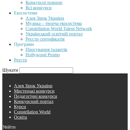
Конкурсні новини
Всі конкурси
Екосистеми
Алея Зірок України
Музика – творча екосистема
Constellation World Talent Network
Український освітній портал
Реєстр сертифікатів
Програми
Просування талантів
Hollywood Promo
Реєстр
Шукати
Алея Зірок України
Мистецькі конкурси
Педагогічні конкурси
Конкурсний портал
Курси
Constellation World
Освіта
Увійти