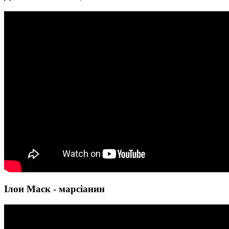
Ілон Маск - марсіанин