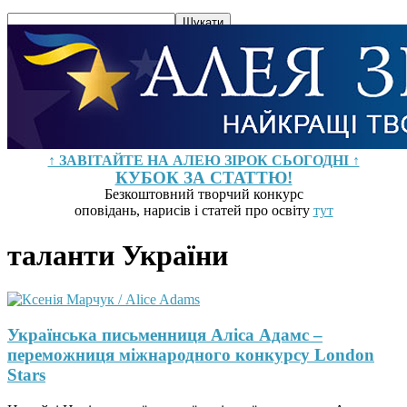
↑ ЗАВІТАЙТЕ НА АЛЕЮ ЗІРОК СЬОГОДНІ ↑
КУБОК ЗА СТАТТЮ!
Безкоштовний творчий конкурс
оповідань, нарисів і статей про освіту
тут
таланти України
Українська письменниця Аліса Адамс –
переможниця міжнародного конкурсу London
Stars