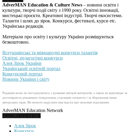
AdverMAN Education & Culture News
– новини освіти і
культури, творчі події світу з 1990 року. Освітні інновації,
мистецькі проєкти. Креативні індустрії. Творчі екосистеми.
Таланти і шлях до зірок. Конкурси, фестивалі, курси etc.
Українська редакція.
Матеріали про освіту і культуру України розміщуються
безкоштовно.
Всеукраїнські та міжнародні конкурси талантів
Освітні, педагогічні конкурси
Алея Зірок України
Український освітній портал
Конкурсний портал
Новини України і світу
Редакція може не погоджуватись з думками авторів матеріалів, а також не відповідає за
достовірність рекламних повідомлень учасників спільноти і за збереження ними
авторських прав. Ви можете надіслати нам відгук про можливі порушення.
AdverMAN Education Network
ПРИЄДНУЙТЕСЬ
Алея Зірок
Конкурси