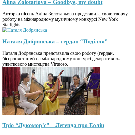
Alina Zolotariova – Goodbye, my doubt
Авторка пісень Аліна Золотарьова представила свою творчу
роботу на міжнародному музичному конкурсі New York
Starlights.
Наталя Добрянська – гердан “Поділля”
Наталя Добрянська представила свою роботу (гердан,
бісероплетіння) на міжнародному конкурсі декоративно-
ужиткового мистецтва Virtuoso.
Тріо “Лукомор’є” – Легенда про Еолін