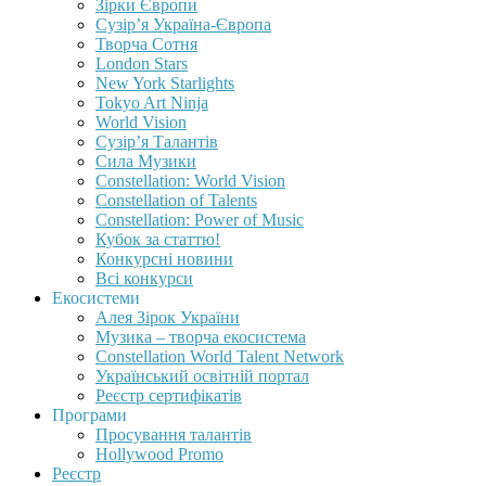
Зірки Європи
Сузір’я Україна-Європа
Творча Сотня
London Stars
New York Starlights
Tokyo Art Ninja
World Vision
Сузір’я Талантів
Сила Музики
Constellation: World Vision
Constellation of Talents
Constellation: Power of Music
Кубок за статтю!
Конкурсні новини
Всі конкурси
Екосистеми
Алея Зірок України
Музика – творча екосистема
Constellation World Talent Network
Український освітній портал
Реєстр сертифікатів
Програми
Просування талантів
Hollywood Promo
Реєстр