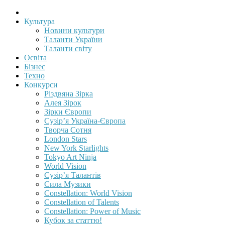
Культура
Новини культури
Таланти України
Таланти світу
Освіта
Бізнес
Техно
Конкурси
Різдвяна Зірка
Алея Зірок
Зірки Європи
Сузір’я Україна-Європа
Творча Сотня
London Stars
New York Starlights
Tokyo Art Ninja
World Vision
Сузір’я Талантів
Сила Музики
Constellation: World Vision
Constellation of Talents
Constellation: Power of Music
Кубок за статтю!