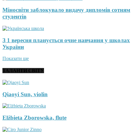
Міносвіти заблокувало видачу дипломів сотням
студентів
З 1 вересня планується очне навчання у школах
України
Показати ще
ТАЛАНТИ СВІТУ
Qiaoyi Sun, violin
Elżbieta Zborowska, flute