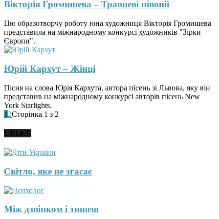
Вікторія Громишева – Травневі півонії
Цю образотворчу роботу юна художниця Вікторія Громишева
представила на міжнародному конкурсі художників "Зірки
Європи".
Юрій Кархут – Жінці
Пісня на слова Юрія Кархута, автора пісень зі Львова, яку він
представив на міжнародному конкурсі авторів пісень New
York Starlights.
1
2
Сторінка 1 з 2
СВІЖЕ
Світло, яке не згасає
Між дзвінком і тишею