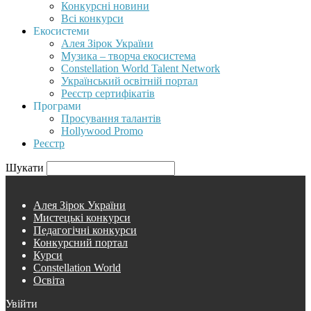
Конкурсні новини
Всі конкурси
Екосистеми
Алея Зірок України
Музика – творча екосистема
Constellation World Talent Network
Український освітній портал
Реєстр сертифікатів
Програми
Просування талантів
Hollywood Promo
Реєстр
Шукати
Алея Зірок України
Мистецькі конкурси
Педагогічні конкурси
Конкурсний портал
Курси
Constellation World
Освіта
Увійти