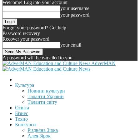
Welcome! Log into your account
your username
your password
Forgot your password? Get help
Password recovery
Recover your password
your email
A password will be e-mailed to you.
AdverMAN
Культура
Новини культури
Таланти України
Таланти світу
Освіта
Бізнес
Техно
Конкурси
Різдвяна Зірка
Алея Зірок