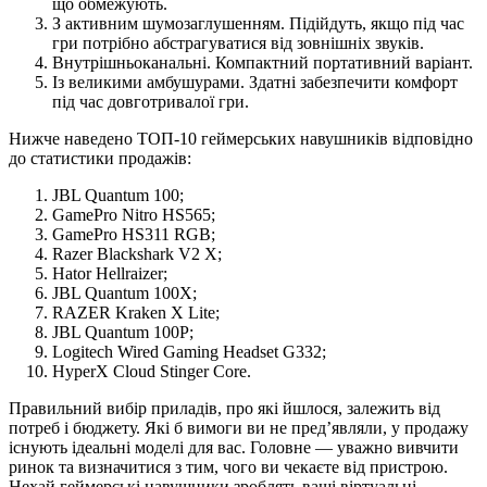
що обмежують.
З активним шумозаглушенням. Підійдуть, якщо під час
гри потрібно абстрагуватися від зовнішніх звуків.
Внутрішньоканальні. Компактний портативний варіант.
Із великими амбушурами. Здатні забезпечити комфорт
під час довготривалої гри.
Нижче наведено ТОП-10 геймерських навушників відповідно
до статистики продажів:
JBL Quantum 100;
GamePro Nitro HS565;
GamePro HS311 RGB;
Razer Blackshark V2 X;
Hator Hellraizer;
JBL Quantum 100X;
RAZER Kraken X Lite;
JBL Quantum 100P;
Logitech Wired Gaming Headset G332;
HyperX Cloud Stinger Core.
Правильний вибір приладів, про які йшлося, залежить від
потреб і бюджету. Які б вимоги ви не пред’являли, у продажу
існують ідеальні моделі для вас. Головне — уважно вивчити
ринок та визначитися з тим, чого ви чекаєте від пристрою.
Нехай геймерські навушники зроблять ваші віртуальні