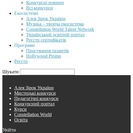
Конкурсні новини
Всі конкурси
Екосистеми
Алея Зірок України
Музика – творча екосистема
Constellation World Talent Network
Український освітній портал
Реєстр сертифікатів
Програми
Просування талантів
Hollywood Promo
Реєстр
Шукати
Алея Зірок України
Мистецькі конкурси
Педагогічні конкурси
Конкурсний портал
Курси
Constellation World
Освіта
Увійти