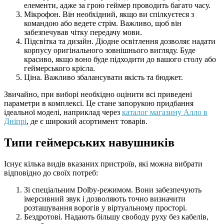
елементи, адже за грою геймер проводить багато часу.
Мікрофон. Він необхідний, якщо ви спілкуєтеся з
командою або ведете стрім. Важливо, щоб він
забезпечував чітку передачу мови.
Підсвітка та дизайн. Діодне освітлення дозволяє надати
корпусу оригінального зовнішнього вигляду. Буде
красиво, якщо воно буде підходити до вашого столу або
геймерського крісла.
Ціна. Важливо збалансувати якість та бюджет.
Звичайно, при виборі необхідно оцінити всі приведені
параметри в комплексі. Це стане запорукою придбання
ідеальної моделі, наприклад через
каталог магазину Алло в
Дніпрі
, де є широкий асортимент товарів.
Типи геймерських навушників
Існує кілька видів вказаних пристроїв, які можна вибрати
відповідно до своїх потреб:
Зі спеціальним Dolby-режимом. Вони забезпечують
імерсивний звук і дозволяють точно визначити
розташування ворогів у віртуальному просторі.
Бездротові. Надають більшу свободу руху без кабелів,