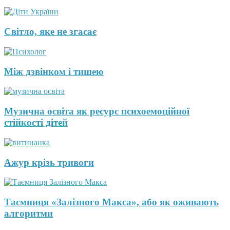
Світло, яке не згасає
Між дзвінком і тишею
Музична освіта як ресурс психоемоційної
стійкості дітей
Ажур крізь тривоги
Таємниця «Залізного Макса», або як оживають
алгоритми