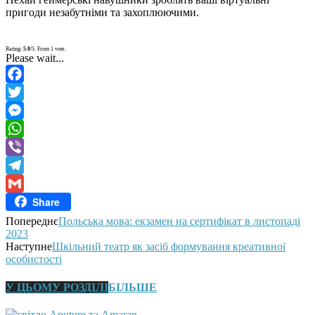
пригоди незабутніми та захоплюючими.
Rating:
5.0
/5. From 1 vote.
Please wait...
Facebook
Twitter
Messenger
WhatsApp
Viber
Telegram
Share
Gmail
Попереднє
Польська мова: екзамен на сертифікат в листопаді
2023
Наступне
Шкільний театр як засіб формування креативної
особистості
У ЦЬОМУ РОЗДІЛІ
БІЛЬШЕ