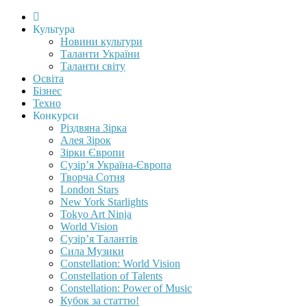
Культура
Новини культури
Таланти України
Таланти світу
Освіта
Бізнес
Техно
Конкурси
Різдвяна Зірка
Алея Зірок
Зірки Європи
Сузір’я Україна-Європа
Творча Сотня
London Stars
New York Starlights
Tokyo Art Ninja
World Vision
Сузір’я Талантів
Сила Музики
Constellation: World Vision
Constellation of Talents
Constellation: Power of Music
Кубок за статтю!