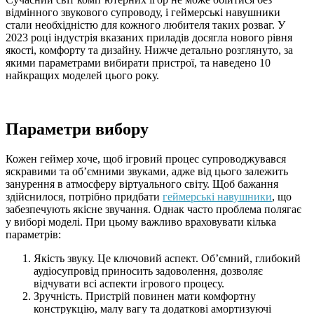
відмінного звукового супроводу, і геймерські навушники
стали необхідністю для кожного любителя таких розваг. У
2023 році індустрія вказаних приладів досягла нового рівня
якості, комфорту та дизайну. Нижче детально розглянуто, за
якими параметрами вибирати пристрої, та наведено 10
найкращих моделей цього року.
Параметри вибору
Кожен геймер хоче, щоб ігровий процес супроводжувався
яскравими та об’ємними звуками, адже від цього залежить
занурення в атмосферу віртуального світу. Щоб бажання
здійснилося, потрібно придбати
геймерські навушники
, що
забезпечують якісне звучання. Однак часто проблема полягає
у виборі моделі. При цьому важливо враховувати кілька
параметрів:
Якість звуку. Це ключовий аспект. Об’ємний, глибокий
аудіосупровід приносить задоволення, дозволяє
відчувати всі аспекти ігрового процесу.
Зручність. Пристрій повинен мати комфортну
конструкцію, малу вагу та додаткові амортизуючі