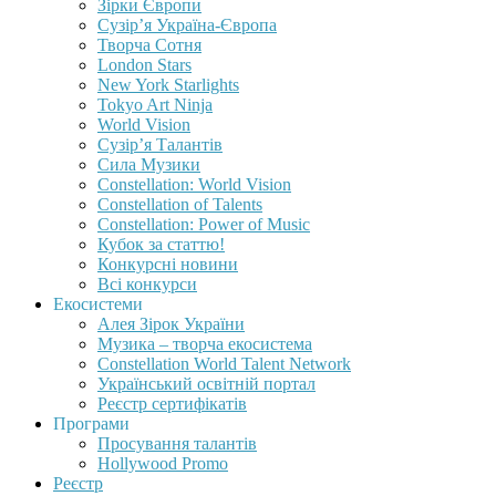
Зірки Європи
Сузір’я Україна-Європа
Творча Сотня
London Stars
New York Starlights
Tokyo Art Ninja
World Vision
Сузір’я Талантів
Сила Музики
Constellation: World Vision
Constellation of Talents
Constellation: Power of Music
Кубок за статтю!
Конкурсні новини
Всі конкурси
Екосистеми
Алея Зірок України
Музика – творча екосистема
Constellation World Talent Network
Український освітній портал
Реєстр сертифікатів
Програми
Просування талантів
Hollywood Promo
Реєстр