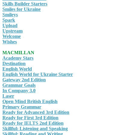
Skills Builder Starters
Smiles for Ukraine
Smileys
Spark
Upload
Upstream
Welcome
Wishes
MACMILLAN
Academy Stars
Destination
English World
English World for Ukraine Starter
Gateway 2nd Edition
Grammar Goals
In Company 3.0
Laser
Open Mind British English
Primary Grammar
Ready for Advanced 3rd Edition
Ready for First 3rd Edition
Ready for IELTS 2nd Edition
Skillful: Listening and Speaking
Skillful: Reading and Writing