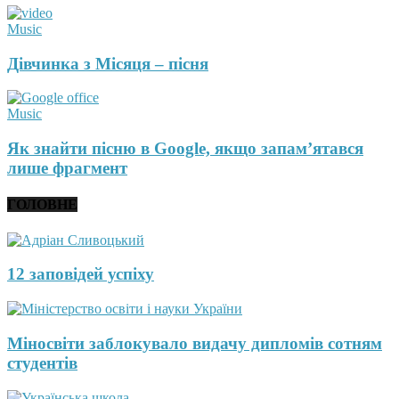
Music
Дівчинка з Місяця – пісня
Music
Як знайти пісню в Google, якщо запам’ятався
лише фрагмент
ГОЛОВНЕ
12 заповідей успіху
Міносвіти заблокувало видачу дипломів сотням
студентів