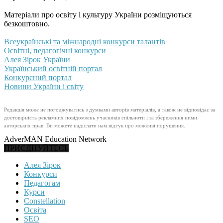
Матеріали про освіту і культуру України розміщуються
безкоштовно.
Всеукраїнські та міжнародні конкурси талантів
Освітні, педагогічні конкурси
Алея Зірок України
Український освітній портал
Конкурсний портал
Новини України і світу
Редакція може не погоджуватись з думками авторів матеріалів, а також не відповідає за
достовірність рекламних повідомлень учасників спільноти і за збереження ними
авторських прав. Ви можете надіслати нам відгук про можливі порушення.
AdverMAN Education Network
ПРИЄДНУЙТЕСЬ
Алея Зірок
Конкурси
Педагогам
Курси
Constellation
Освіта
SEO