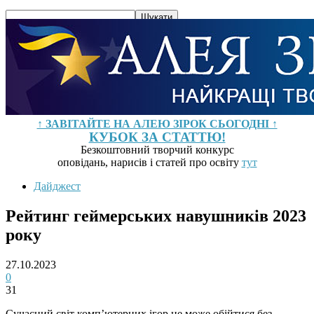
↑ ЗАВІТАЙТЕ НА АЛЕЮ ЗІРОК СЬОГОДНІ ↑
КУБОК ЗА СТАТТЮ!
Безкоштовний творчий конкурс
оповідань, нарисів і статей про освіту
тут
Дайджест
Рейтинг геймерських навушників 2023
року
27.10.2023
0
31
Сучасний світ комп’ютерних ігор не може обійтися без