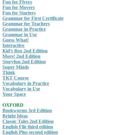
Fun for Flyers
Fun for Movers
Fun for Starters
Grammar for First Certificate
Grammar for Teachers
Grammar in Practice
Grammar in Use
Guess What!
Interactive
Kid’s Box 2nd Edition
More! 2nd Edition
Storyfun 2nd Edition
Super Minds
Think
TKT Course
Vocabulary in Practice
Vocabulary in Use
Your Space
OXFORD
Bookworms 3rd Edition
Bright Ideas
Classic Tales 2nd Edition
English File third edition
English Plus second edition