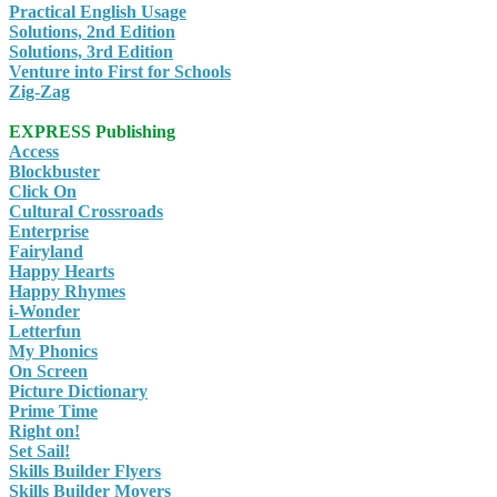
Practical English Usage
Solutions, 2nd Edition
Solutions, 3rd Edition
Venture into First for Schools
Zig-Zag
EXPRESS Publishing
Access
Blockbuster
Click On
Cultural Crossroads
Enterprise
Fairyland
Happy Hearts
Happy Rhymes
i-Wonder
Letterfun
My Phonics
On Screen
Picture Dictionary
Prime Time
Right on!
Set Sail!
Skills Builder Flyers
Skills Builder Movers