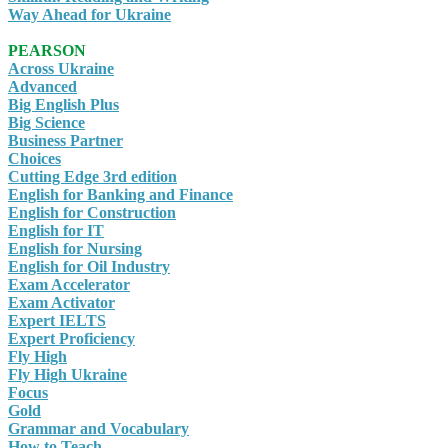
Way Ahead for Ukraine
PEARSON
Across Ukraine
Advanced
Big English Plus
Big Science
Business Partner
Choices
Cutting Edge 3rd edition
English for Banking and Finance
English for Construction
English for IT
English for Nursing
English for Oil Industry
Exam Accelerator
Exam Activator
Expert IELTS
Expert Proficiency
Fly High
Fly High Ukraine
Focus
Gold
Grammar and Vocabulary
How to Teach