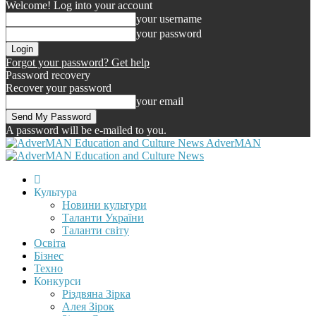
Welcome! Log into your account
your username
your password
Forgot your password? Get help
Password recovery
Recover your password
your email
A password will be e-mailed to you.
AdverMAN
Культура
Новини культури
Таланти України
Таланти світу
Освіта
Бізнес
Техно
Конкурси
Різдвяна Зірка
Алея Зірок