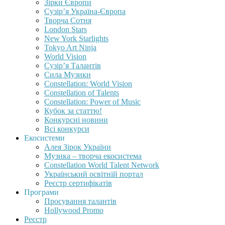
Зірки Європи
Сузір’я Україна-Європа
Творча Сотня
London Stars
New York Starlights
Tokyo Art Ninja
World Vision
Сузір’я Талантів
Сила Музики
Constellation: World Vision
Constellation of Talents
Constellation: Power of Music
Кубок за статтю!
Конкурсні новини
Всі конкурси
Екосистеми
Алея Зірок України
Музика – творча екосистема
Constellation World Talent Network
Український освітній портал
Реєстр сертифікатів
Програми
Просування талантів
Hollywood Promo
Реєстр