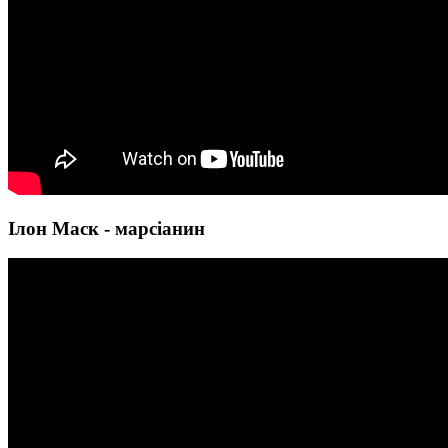
Ілон Маск - марсіанин