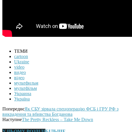
ТЕМИ
cartoon
Ukraine
video
видео
відео
мультфильм
мультфільм
Украина
Україна
Попереднє
Як СБУ зірвала спецоперацію ФСБ і ГРУ РФ з
викрадення та вбивства Богданова
Наступне
The Pretty Reckless – Take Me Down
У ЦЬОМУ РОЗДІЛІ
БІЛЬШЕ