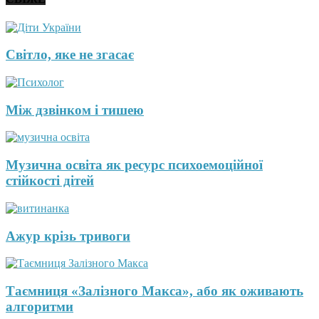
Світло, яке не згасає
Між дзвінком і тишею
Музична освіта як ресурс психоемоційної
стійкості дітей
Ажур крізь тривоги
Таємниця «Залізного Макса», або як оживають
алгоритми