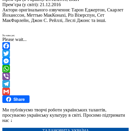
Прем’єра (у світі): 21.12.2016
Актори оригінального озвучення: Тарон Еджертон, Скарлет
Йоханссон, Меттью МакКонахі, Різ Візерспун, Сет
МакФарлейн, Джон С. Рейллі, Леслі Джонс та інші.
No votes yet.
Please wait...
Facebook
Twitter
Messenger
WhatsApp
Viber
Telegram
Share
Gmail
Ми публікуємо творчі роботи українських талантів,
просуваємо українську культуру в світі. Просимо підтримати
нас ↓
ТАЛАНОВИТА УКРАЇНА