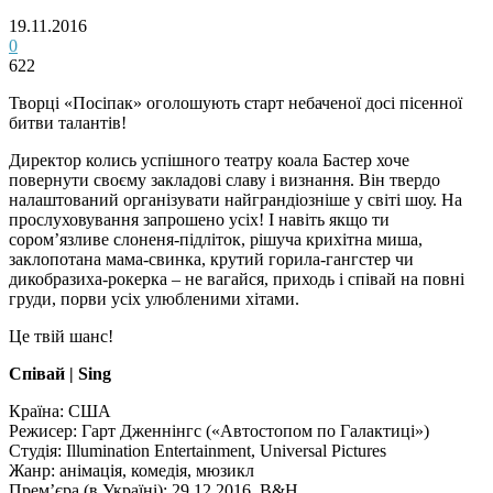
19.11.2016
0
622
Творці «Посіпак» оголошують старт небаченої досі пісенної
битви талантів!
Директор колись успішного театру коала Бастер хоче
повернути своєму закладові славу і визнання. Він твердо
налаштований організувати найграндіозніше у світі шоу. На
прослуховування запрошено усіх! І навіть якщо ти
сором’язливе слоненя-підліток, рішуча крихітна миша,
заклопотана мама-свинка, крутий горила-гангстер чи
дикобразиха-рокерка – не вагайся, приходь і співай на повні
груди, порви усіх улюбленими хітами.
Це твій шанс!
Співай | Sing
Країна: США
Режисер: Гарт Дженнінгс («Автостопом по Галактиці»)
Студія: Illumination Entertainment, Universal Pictures
Жанр: анімація, комедія, мюзикл
Прем’єра (в Україні): 29.12.2016, B&H