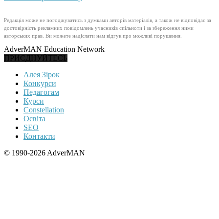
Редакція може не погоджуватись з думками авторів матеріалів, а також не відповідає за
достовірність рекламних повідомлень учасників спільноти і за збереження ними
авторських прав. Ви можете надіслати нам відгук про можливі порушення.
AdverMAN Education Network
ПРИЄДНУЙТЕСЬ
Алея Зірок
Конкурси
Педагогам
Курси
Constellation
Освіта
SEO
Контакти
© 1990-2026 AdverMAN