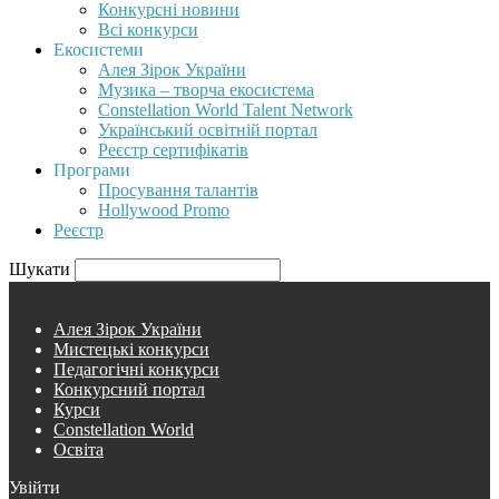
Конкурсні новини
Всі конкурси
Екосистеми
Алея Зірок України
Музика – творча екосистема
Constellation World Talent Network
Український освітній портал
Реєстр сертифікатів
Програми
Просування талантів
Hollywood Promo
Реєстр
Шукати
Алея Зірок України
Мистецькі конкурси
Педагогічні конкурси
Конкурсний портал
Курси
Constellation World
Освіта
Увійти