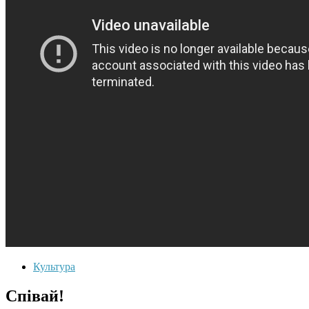
Культура
Співай!