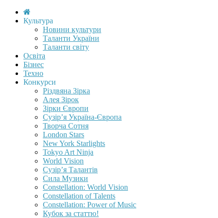
Культура
Новини культури
Таланти України
Таланти світу
Освіта
Бізнес
Техно
Конкурси
Різдвяна Зірка
Алея Зірок
Зірки Європи
Сузір’я Україна-Європа
Творча Сотня
London Stars
New York Starlights
Tokyo Art Ninja
World Vision
Сузір’я Талантів
Сила Музики
Constellation: World Vision
Constellation of Talents
Constellation: Power of Music
Кубок за статтю!