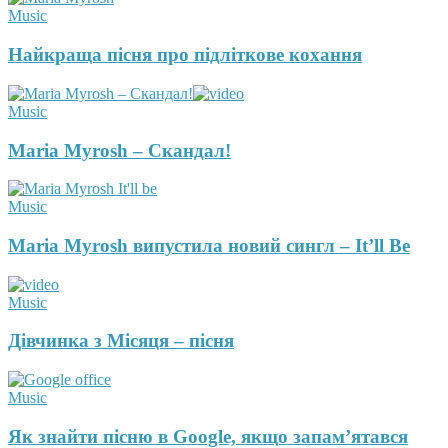
Music
Найкраща пісня про підліткове кохання
Music
Maria Myrosh – Скандал!
Music
Maria Myrosh випустила новий сингл – It’ll Be
Music
Дівчинка з Місяця – пісня
Music
Як знайти пісню в Google, якщо запам’ятався