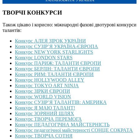
ТВОРЧІ КОНКУРСИ
Також цікаво і корисно: міжнародні фахові двотурові конкурси
талантів:
Конкурс АЛЕЯ ЗІРОК УКРАЇНИ
Конкурс СУЗІР’Я УКРАЇНА-ЄВРОПА
Конкурс NEW YORK STARLIGHTS
Конкурс LONDON STARS
Конкурс ПАРИЖ: ТАЛАНТИ ЄВРОПИ
Конкурс БЕРЛІН: ТАЛАНТИ ЄВРОПИ
Конкурс РИМ: ТАЛАНТИ ЄВРОПИ
Конкурс HOLLYWOOD ALLEY
Конкурс TOKYO ART NINJA
Конкурс ЗІРКИ ЄВРОПИ
Конкурс WORLD VISION
Конкурс СУЗІР’Я ТАЛАНТІВ: АМЕРИКА
Конкурс Я МАЮ ТАЛАНТ!
Конкурс ЗОРЯНИЙ ШЛЯХ
Конкурс ТВОРЧА ПЕРЕМОГА
Конкурс ПЕДАГОГІЧНА МАЙСТЕРНІСТЬ
Конкурс педагогічної майстерності СОНЦЕ СОКРАТА
Конкурс ТВОРЧА СОТНЯ