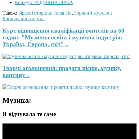
Конкурс РІЗДВЯНА ЗІРКА
Також:
Зіркові сторінки талантів
,
Зоряний журнал
і
Конкурсний портал
Курс підвищення кваліфікації вчителів на 60
годин: "Музична освіта і музична індустрія:
Україна, Європа, світ" ↓
Творчі оголошення: продати пісню, музику,
картину ↓
Музика:
Я відчувала те саме