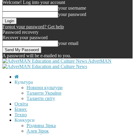
Welcome! Log into your account
your username
your password
Forgot your password? Get help
Password recovery
Recover your password
your email
A password will be e-mailed to you.
AdverMAN
Культура
Новини культури
Таланти України
Таланти світу
Освіта
Бізнес
Техно
Конкурси
Різдвяна Зірка
Алея Зірок