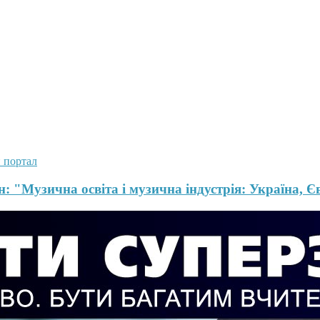
 портал
: "Музична освіта і музична індустрія: Україна, Єв