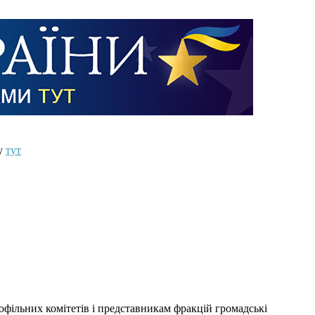
ту
тут
офільних комітетів і представникам фракцій громадські