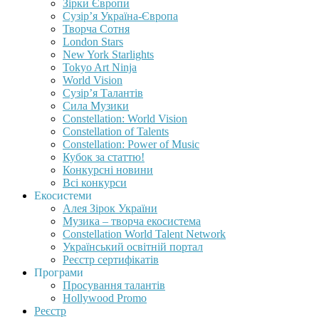
Зірки Європи
Сузір’я Україна-Європа
Творча Сотня
London Stars
New York Starlights
Tokyo Art Ninja
World Vision
Сузір’я Талантів
Сила Музики
Constellation: World Vision
Constellation of Talents
Constellation: Power of Music
Кубок за статтю!
Конкурсні новини
Всі конкурси
Екосистеми
Алея Зірок України
Музика – творча екосистема
Constellation World Talent Network
Український освітній портал
Реєстр сертифікатів
Програми
Просування талантів
Hollywood Promo
Реєстр