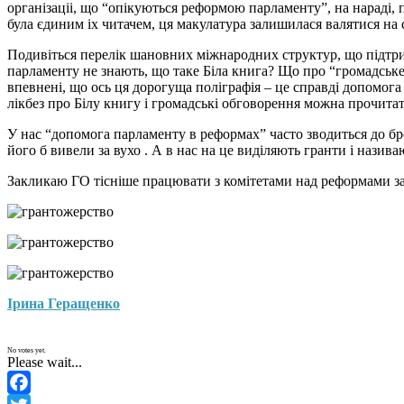
організаціі, що “опікуються реформою парламенту”, на нараді
була єдиним іх читачем, ця макулатура залишилася валятися на 
Подивіться перелік шановних міжнародних структур, що підтриму
парламенту не знають, що таке Біла книга? Що про “громадське
впевнені, що ось ця дорогуща поліграфія – це справді допомога
лікбез про Білу книгу і громадські обговорення можна прочитат
У нас “допомога парламенту в реформах” часто зводиться до бр
його б вивели за вухо . А в нас на це виділяють гранти і нази
Закликаю ГО тісніше працювати з комітетами над реформами зако
Ірина Геращенко
No votes yet.
Please wait...