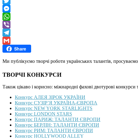
Facebook
Twitter
Messenger
WhatsApp
Viber
Telegram
Share
Gmail
Ми публікуємо творчі роботи українських талантів, просуваємо
ТВОРЧІ КОНКУРСИ
Також цікаво і корисно: міжнародні фахові двотурові конкурси 
Конкурс АЛЕЯ ЗІРОК УКРАЇНИ
Конкурс СУЗІР’Я УКРАЇНА-ЄВРОПА
Конкурс NEW YORK STARLIGHTS
Конкурс LONDON STARS
Конкурс ПАРИЖ: ТАЛАНТИ ЄВРОПИ
Конкурс БЕРЛІН: ТАЛАНТИ ЄВРОПИ
Конкурс РИМ: ТАЛАНТИ ЄВРОПИ
Конкурс HOLLYWOOD ALLEY