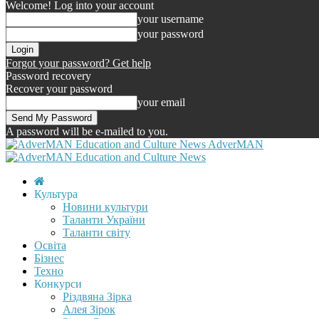
Welcome! Log into your account
your username
your password
Forgot your password? Get help
Password recovery
Recover your password
your email
A password will be e-mailed to you.
AdverMAN
Культура
Новини культури
Таланти України
Таланти світу
Освіта
Бізнес
Техно
Конкурси
Різдвяна Зірка
Алея Зірок