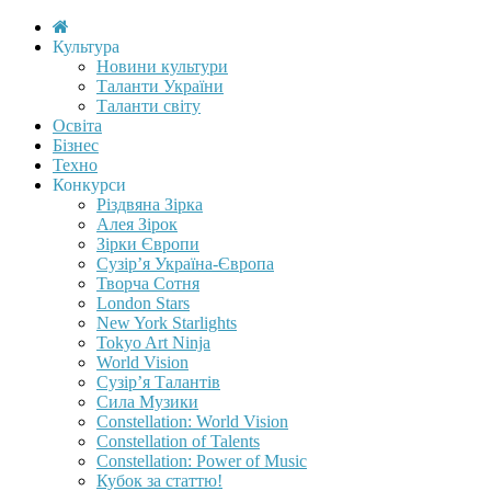
Культура
Новини культури
Таланти України
Таланти світу
Освіта
Бізнес
Техно
Конкурси
Різдвяна Зірка
Алея Зірок
Зірки Європи
Сузір’я Україна-Європа
Творча Сотня
London Stars
New York Starlights
Tokyo Art Ninja
World Vision
Сузір’я Талантів
Сила Музики
Constellation: World Vision
Constellation of Talents
Constellation: Power of Music
Кубок за статтю!