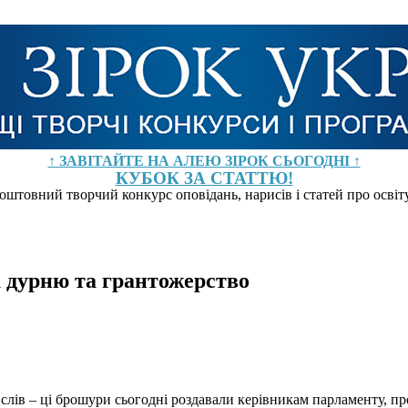
↑ ЗАВІТАЙТЕ НА АЛЕЮ ЗІРОК СЬОГОДНІ ↑
КУБОК ЗА СТАТТЮ!
оштовний творчий конкурс оповідань, нарисів і статей про осві
а дурню та грантожерство
слів – ці брошури сьогодні роздавали керівникам парламенту, пр