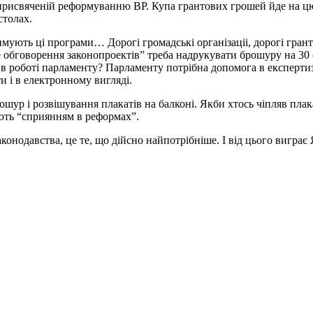
, присвяченій реформуванню ВР. Купа грантових грошей йде на 
столах.
ють ці програми… Дорогі громадські організаціі, дорогі грантод
 обговорення законопроектів” треба надрукувати брошуру на 30 
 в роботі парламенту? Парламенту потрібна допомога в експертизі
и і в електронному вигляді.
ошур і розвішування плакатів на балконі. Якби хтось чіпляв пла
вають “сприянням в реформах”.
нодавства, це те, що дійсно найпотрібніше. І від цього виграє 