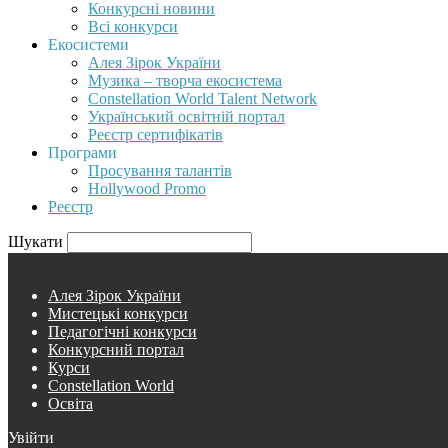
Конкурсні новини
Всі конкурси
Екосистеми
Алея Зірок України
Музика – творча екосистема
Constellation World Talent Network
Український освітній портал
Реєстр сертифікатів
Програми
Просування талантів
Hollywood Promo
Реєстр
Шукати
Алея Зірок України
Мистецькі конкурси
Педагогічні конкурси
Конкурсний портал
Курси
Constellation World
Освіта
Увійти