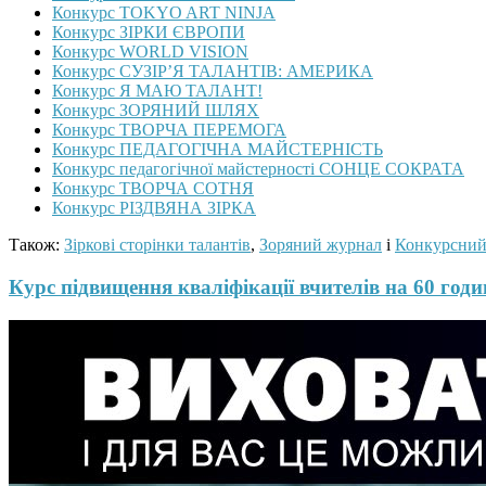
Конкурс TOKYO ART NINJA
Конкурс ЗІРКИ ЄВРОПИ
Конкурс WORLD VISION
Конкурс СУЗІР’Я ТАЛАНТІВ: АМЕРИКА
Конкурс Я МАЮ ТАЛАНТ!
Конкурс ЗОРЯНИЙ ШЛЯХ
Конкурс ТВОРЧА ПЕРЕМОГА
Конкурс ПЕДАГОГІЧНА МАЙСТЕРНІСТЬ
Конкурс педагогічної майстерності СОНЦЕ СОКРАТА
Конкурс ТВОРЧА СОТНЯ
Конкурс РІЗДВЯНА ЗІРКА
Також:
Зіркові сторінки талантів
,
Зоряний журнал
і
Конкурсний
Курс підвищення кваліфікації вчителів на 60 годин