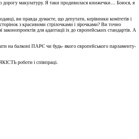
цю дорогу макулатуру. Я таки продивилася книжечки… Боюся, я
авці, ви правда думаєте, що депутати, керівники комітетів і
сторінок з красивими стрілочками і зірочками? Ви точно
 законопроектів для адаптаціі іх до європейських стандартів. А
кати на балконі ПАРЄ чи будь- якого європейського парламенту-
ЯКІСТЬ роботи і співпраці.