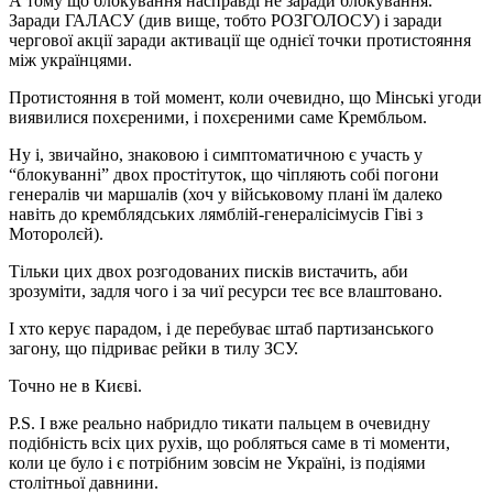
А тому що блокування насправді не заради блокування.
Заради ГАЛАСУ (див вище, тобто РОЗГОЛОСУ) і заради
чергової акції заради активації ще однієї точки протистояння
між українцями.
Протистояння в той момент, коли очевидно, що Мінські угоди
виявилися похєреними, і похєреними саме Крембльом.
Ну і, звичайно, знаковою і симптоматичною є участь у
“блокуванні” двох простітуток, що чіпляють собі погони
генералів чи маршалів (хоч у військовому плані їм далеко
навіть до кремблядських лямблій-генералісімусів Гіві з
Моторолєй).
Тільки цих двох розгодованих писків вистачить, аби
зрозуміти, задля чого і за чиї ресурси теє все влаштовано.
І хто керує парадом, і де перебуває штаб партизанського
загону, що підриває рейки в тилу ЗСУ.
Точно не в Києві.
P.S. І вже реально набридло тикати пальцем в очевидну
подібність всіх цих рухів, що робляться саме в ті моменти,
коли це було і є потрібним зовсім не Україні, із подіями
столітньої давнини.