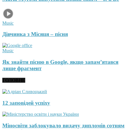
Music
Дівчинка з Місяця – пісня
Music
Як знайти пісню в Google, якщо запам’ятався
лише фрагмент
ГОЛОВНЕ
12 заповідей успіху
Міносвіти заблокувало видачу дипломів сотням