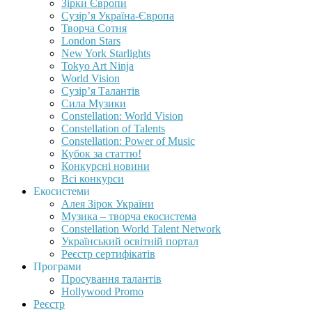
Зірки Європи
Сузір’я Україна-Європа
Творча Сотня
London Stars
New York Starlights
Tokyo Art Ninja
World Vision
Сузір’я Талантів
Сила Музики
Constellation: World Vision
Constellation of Talents
Constellation: Power of Music
Кубок за статтю!
Конкурсні новини
Всі конкурси
Екосистеми
Алея Зірок України
Музика – творча екосистема
Constellation World Talent Network
Український освітній портал
Реєстр сертифікатів
Програми
Просування талантів
Hollywood Promo
Реєстр