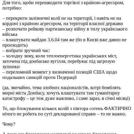
Для того, щоби перешкодити торгівлі з країною-агресором,
потрібно:
– перекрити залізничні колії не на території, і навіть не на
кордоні з країною агресором, на території власної держави
– розпочати рейкову партизанську війну в тилу українського
війська
– влаштувати майдан 3.6.04 там же (бо в Києві вже давно не
прооходить)
– вибрати зручний час:
– холодну зиму, коли теплоенергетика українських міст,
заточена під донбаське вугілля, перебуває під загрозую
зупинки
– переломний момент у визначенні позицій США щодо
подальших санкцій проти Педерації
(да, звичайно, тема злобних націоналістів, котрі бомблять
мирні міста Донбасу, хочуть влаштувати там гуманітарну
катастрофу – це теж дуже важливо, і саме зараз, в січні місяці)
Те, що блокування кількох колій з півтора сотень ФАКТИЧНО
нічого не робить по суті декларованої справи – то не важно.
Чому?