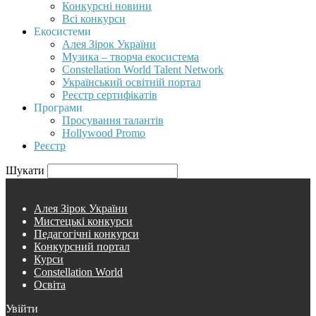
Конкурсні новини
Всі конкурси
Екосистеми
Алея Зірок України
Музика – творча екосистема
Constellation World Talent Network
Український освітній портал
Реєстр сертифікатів
Програми
Просування талантів
Hollywood Promo
Реєстр
Шукати
Алея Зірок України
Мистецькі конкурси
Педагогічні конкурси
Конкурсний портал
Курси
Constellation World
Освіта
Увійти