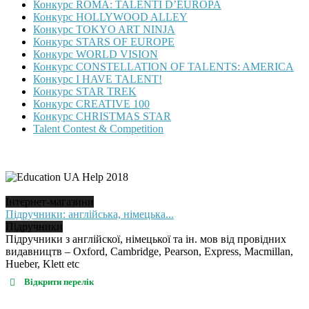
Конкурс ROMA: TALENTI D’EUROPA
Конкурс HOLLYWOOD ALLEY
Конкурс TOKYO ART NINJA
Конкурс STARS OF EUROPE
Конкурс WORLD VISION
Конкурс CONSTELLATION OF TALENTS: AMERICA
Конкурс I HAVE TALENT!
Конкурс STAR TREK
Конкурс CREATIVE 100
Конкурс CHRISTMAS STAR
Talent Contest & Competition
Інтернет-магазини
Підручники: англійська, німецька...
Підручники
Підручники з англійскої, німецької та ін. мов від провідних
видавництв – Oxford, Cambridge, Pearson, Express, Macmillan,
Hueber, Klett etc
Відкрити перелік