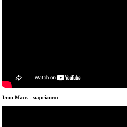
Ілон Маск - марсіанин