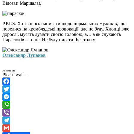
Відозви Маршала).
P.P.P.S. Хотів шось написати щодо нормальних мужиків, що
повелися на кремблядські провокації, але не буду. Хлопці вже
дорослі, мусять думати своєю головою, а… а як слухають
Парасюків – то нє. Не буду писати. Без толку.
Олександр Лупанов
No votes yet.
Please wait...
Facebook
Twitter
Messenger
WhatsApp
Viber
Telegram