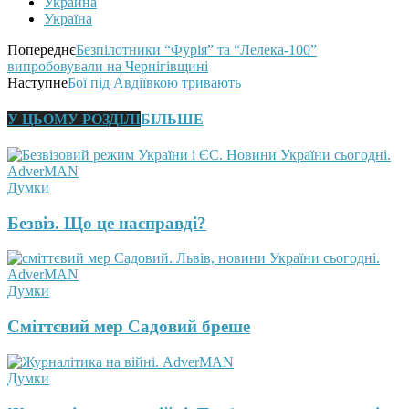
Украина
Україна
Попереднє
Безпілотники “Фурія” та “Лелека-100”
випробовували на Чернігівщині
Наступне
Бої під Авдіївкою тривають
У ЦЬОМУ РОЗДІЛІ
БІЛЬШЕ
Думки
Безвіз. Що це насправді?
Думки
Сміттєвий мер Садовий бреше
Думки