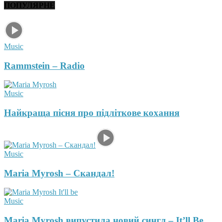
ПОПУЛЯРНЕ
Music
Rammstein – Radio
Music
Найкраща пісня про підліткове кохання
Music
Maria Myrosh – Скандал!
Music
Maria Myrosh випустила новий сингл – It’ll Be