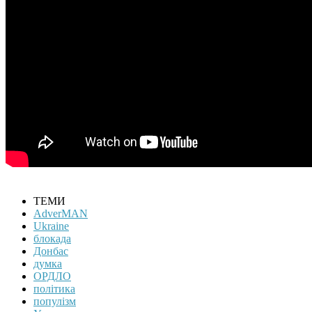
ТЕМИ
AdverMAN
Ukraine
блокада
Донбас
думка
ОРДЛО
політика
популізм