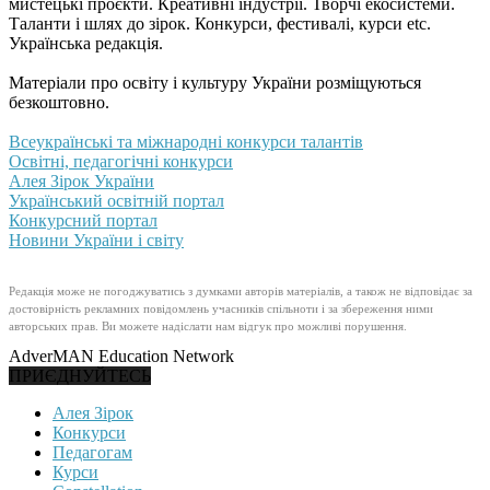
мистецькі проєкти. Креативні індустрії. Творчі екосистеми.
Таланти і шлях до зірок. Конкурси, фестивалі, курси etc.
Українська редакція.
Матеріали про освіту і культуру України розміщуються
безкоштовно.
Всеукраїнські та міжнародні конкурси талантів
Освітні, педагогічні конкурси
Алея Зірок України
Український освітній портал
Конкурсний портал
Новини України і світу
Редакція може не погоджуватись з думками авторів матеріалів, а також не відповідає за
достовірність рекламних повідомлень учасників спільноти і за збереження ними
авторських прав. Ви можете надіслати нам відгук про можливі порушення.
AdverMAN Education Network
ПРИЄДНУЙТЕСЬ
Алея Зірок
Конкурси
Педагогам
Курси