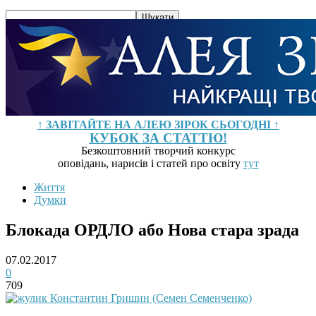
↑ ЗАВІТАЙТЕ НА АЛЕЮ ЗІРОК СЬОГОДНІ ↑
КУБОК ЗА СТАТТЮ!
Безкоштовний творчий конкурс
оповідань, нарисів і статей про освіту
тут
Життя
Думки
Блокада ОРДЛО або Нова стара зрада
07.02.2017
0
709