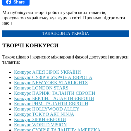
Share
Gmail
Ми публікуємо творчі роботи українських талантів,
просуваємо українську культуру в світі. Просимо підтримати
нас ↓
ТАЛАНОВИТА УКРАЇНА
ТВОРЧІ КОНКУРСИ
Також цікаво і корисно: міжнародні фахові двотурові конкурси
талантів:
Конкурс АЛЕЯ ЗІРОК УКРАЇНИ
Конкурс СУЗІР’Я УКРАЇНА-ЄВРОПА
Конкурс NEW YORK STARLIGHTS
Конкурс LONDON STARS
Конкурс ПАРИЖ: ТАЛАНТИ ЄВРОПИ
Конкурс БЕРЛІН: ТАЛАНТИ ЄВРОПИ
Конкурс РИМ: ТАЛАНТИ ЄВРОПИ
Конкурс HOLLYWOOD ALLEY
Конкурс TOKYO ART NINJA
Конкурс ЗІРКИ ЄВРОПИ
Конкурс WORLD VISION
Конкурс СУЗІР’Я ТАЛАНТІВ: АМЕРИКА