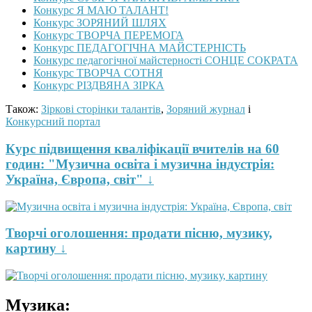
Конкурс Я МАЮ ТАЛАНТ!
Конкурс ЗОРЯНИЙ ШЛЯХ
Конкурс ТВОРЧА ПЕРЕМОГА
Конкурс ПЕДАГОГІЧНА МАЙСТЕРНІСТЬ
Конкурс педагогічної майстерності СОНЦЕ СОКРАТА
Конкурс ТВОРЧА СОТНЯ
Конкурс РІЗДВЯНА ЗІРКА
Також:
Зіркові сторінки талантів
,
Зоряний журнал
і
Конкурсний портал
Курс підвищення кваліфікації вчителів на 60
годин: "Музична освіта і музична індустрія:
Україна, Європа, світ" ↓
Творчі оголошення: продати пісню, музику,
картину ↓
Музика: