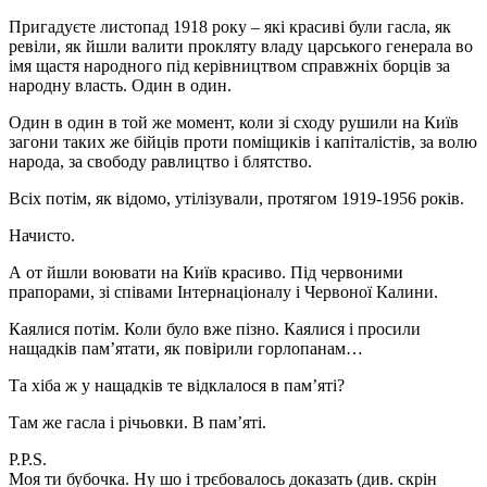
Пригадуєте листопад 1918 року – які красиві були гасла, як
ревіли, як йшли валити прокляту владу царського генерала во
імя щастя народного під керівництвом справжніх борців за
народну власть. Один в один.
Один в один в той же момент, коли зі сходу рушили на Київ
загони таких же бійців проти поміщиків і капіталістів, за волю
народа, за свободу равлицтво і блятство.
Всіх потім, як відомо, утілізували, протягом 1919-1956 років.
Начисто.
А от йшли воювати на Київ красиво. Під червоними
прапорами, зі співами Інтернаціоналу і Червоної Калини.
Каялися потім. Коли було вже пізно. Каялися і просили
нащадків пам’ятати, як повірили горлопанам…
Та хіба ж у нащадків те відклалося в пам’яті?
Там же гасла і річьовки. В пам’яті.
P.P.S.
Моя ти бубочка. Ну шо і трєбовалось доказать (див. скрін