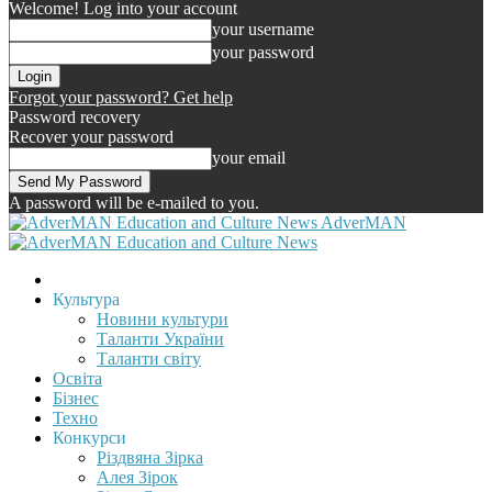
Welcome! Log into your account
your username
your password
Forgot your password? Get help
Password recovery
Recover your password
your email
A password will be e-mailed to you.
AdverMAN
Культура
Новини культури
Таланти України
Таланти світу
Освіта
Бізнес
Техно
Конкурси
Різдвяна Зірка
Алея Зірок