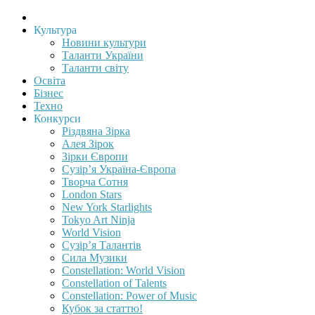
Культура
Новини культури
Таланти України
Таланти світу
Освіта
Бізнес
Техно
Конкурси
Різдвяна Зірка
Алея Зірок
Зірки Європи
Сузір’я Україна-Європа
Творча Сотня
London Stars
New York Starlights
Tokyo Art Ninja
World Vision
Сузір’я Талантів
Сила Музики
Constellation: World Vision
Constellation of Talents
Constellation: Power of Music
Кубок за статтю!