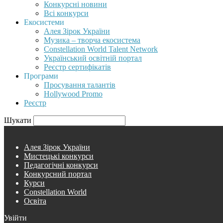
Конкурсні новини
Всі конкурси
Екосистеми
Алея Зірок України
Музика – творча екосистема
Constellation World Talent Network
Український освітній портал
Реєстр сертифікатів
Програми
Просування талантів
Hollywood Promo
Реєстр
Шукати
Алея Зірок України
Мистецькі конкурси
Педагогічні конкурси
Конкурсний портал
Курси
Constellation World
Освіта
Увійти