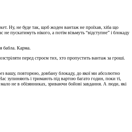
ет. Ну, не буде так, щоб жоден вантаж не проїхав, хіба що
с не пускатимуть нікого, а потім візьмуть “відступне” і блокаду
я бабла. Карма.
розстріляти перед строєм тих, хто пропустить вантаж за гроші.
рез вашу, повторюю, довбану блокаду, до якої ми абсолютно
 Нас зупиняють і тримають під вартою багато годин, поки ті,
мало не в обізянниках, зриваючи бойові завдання. А люди, які