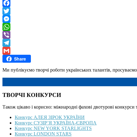
Facebook
Twitter
Messenger
WhatsApp
Viber
Telegram
Share
Gmail
Ми публікуємо творчі роботи українських талантів, просуваємо 
ТВОРЧІ КОНКУРСИ
Також цікаво і корисно: міжнародні фахові двотурові конкурси 
Конкурс АЛЕЯ ЗІРОК УКРАЇНИ
Конкурс СУЗІР’Я УКРАЇНА-ЄВРОПА
Конкурс NEW YORK STARLIGHTS
Конкурс LONDON STARS