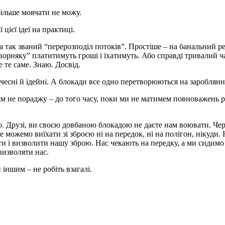
більше мовчати не можу.
 цієї ідеї на практиці.
 так званий “перерозподіл потоків”. Простіше – на банальний рек
оворняку” платитимуть гроші і їхатимуть. Або справді тривалий ча
 те саме. Знаю. Досвід.
 чесні й ідейні. А блокади все одно перетворюються на зароблянн
узям не пораджу – до того часу, поки ми не матимем повноважень 
но. Друзі, ви своєю довбаною блокадою не даєте нам воювати. Че
 можемо виїхати зі зброєю ні на передок, ні на полігон, нікуди.
ти і визволити нашу зброю. Нас чекають на передку, а ми сидимо 
визволяти нас.
іншим – не робіть взагалі.