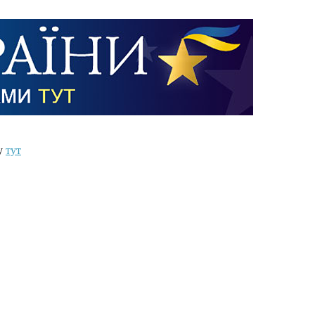
ту
тут