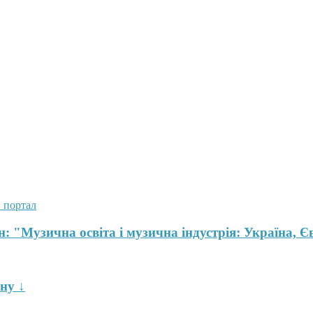
 портал
: "Музична освіта і музична індустрія: Україна, Єв
ну ↓