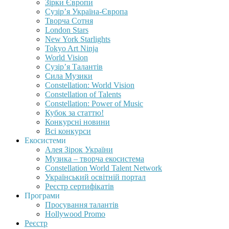
Зірки Європи
Сузір’я Україна-Європа
Творча Сотня
London Stars
New York Starlights
Tokyo Art Ninja
World Vision
Сузір’я Талантів
Сила Музики
Constellation: World Vision
Constellation of Talents
Constellation: Power of Music
Кубок за статтю!
Конкурсні новини
Всі конкурси
Екосистеми
Алея Зірок України
Музика – творча екосистема
Constellation World Talent Network
Український освітній портал
Реєстр сертифікатів
Програми
Просування талантів
Hollywood Promo
Реєстр