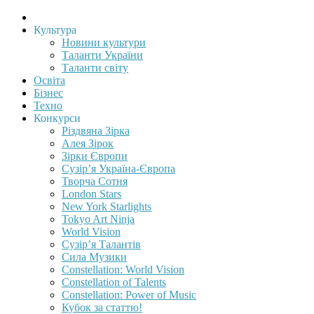
Культура
Новини культури
Таланти України
Таланти світу
Освіта
Бізнес
Техно
Конкурси
Різдвяна Зірка
Алея Зірок
Зірки Європи
Сузір’я Україна-Європа
Творча Сотня
London Stars
New York Starlights
Tokyo Art Ninja
World Vision
Сузір’я Талантів
Сила Музики
Constellation: World Vision
Constellation of Talents
Constellation: Power of Music
Кубок за статтю!