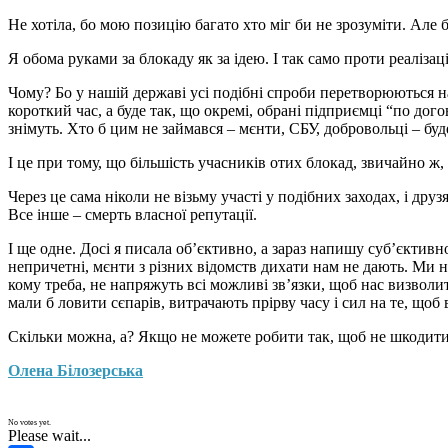
Не хотіла, бо мою позицію багато хто міг би не зрозуміти. Але 
Я обома руками за блокаду як за ідею. І так само проти реалізації
Чому? Бо у нашій державі усі подібні спроби перетворюються на
короткий час, а буде так, що окремі, обрані підприємці “по дог
знімуть. Хто б цим не займався – мєнти, СБУ, добровольці – буде
І це при тому, що більшість учасників отих блокад, звичайно ж,
Через це сама ніколи не візьму участі у подібних заходах, і др
Все інше – смерть власної репутації.
І ще одне. Досі я писала об’єктивно, а зараз напишу суб’єктив
непричетні, мєнти з різних відомств дихати нам не дають. Ми не
кому треба, не напряжуть всі можливі зв’язки, щоб нас визволи
мали б ловити сєпарів, витрачають прірву часу і сил на те, щоб 
Скільки можна, а? Якщо не можете робити так, щоб не шкодити 
Олена Білозерська
No votes yet.
Please wait...