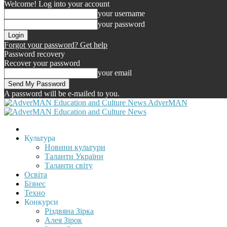
Welcome! Log into your account
your username
your password
Forgot your password? Get help
Password recovery
Recover your password
your email
A password will be e-mailed to you.
AdverMAN
Культура
Новини культури
Таланти України
Таланти світу
Освіта
Бізнес
Техно
Конкурси
Різдвяна Зірка
Алея Зірок