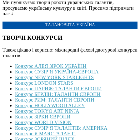
Ми публікуємо творчі роботи українських талантів,
просуваємо українську культуру в світі. Просимо підтримати
нас ↓
ТАЛАНОВИТА УКРАЇНА
ТВОРЧІ КОНКУРСИ
Також цікаво і корисно: міжнародні фахові двотурові конкурси
талантів:
Конкурс АЛЕЯ ЗІРОК УКРАЇНИ
Конкурс СУЗІР’Я УКРАЇНА-ЄВРОПА
Конкурс NEW YORK STARLIGHTS
Конкурс LONDON STARS
Конкурс ПАРИЖ: ТАЛАНТИ ЄВРОПИ
Конкурс БЕРЛІН: ТАЛАНТИ ЄВРОПИ
Конкурс РИМ: ТАЛАНТИ ЄВРОПИ
Конкурс HOLLYWOOD ALLEY
Конкурс TOKYO ART NINJA
Конкурс ЗІРКИ ЄВРОПИ
Конкурс WORLD VISION
Конкурс СУЗІР’Я ТАЛАНТІВ: АМЕРИКА
Конкурс Я МАЮ ТАЛАНТ!
Конкурс ЗОРЯНИЙ ШЛЯХ