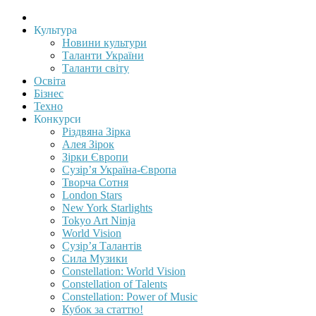
Культура
Новини культури
Таланти України
Таланти світу
Освіта
Бізнес
Техно
Конкурси
Різдвяна Зірка
Алея Зірок
Зірки Європи
Сузір’я Україна-Європа
Творча Сотня
London Stars
New York Starlights
Tokyo Art Ninja
World Vision
Сузір’я Талантів
Сила Музики
Constellation: World Vision
Constellation of Talents
Constellation: Power of Music
Кубок за статтю!