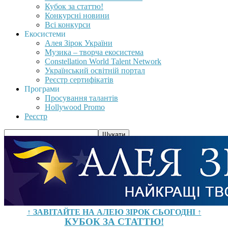
Кубок за статтю!
Конкурсні новини
Всі конкурси
Екосистеми
Алея Зірок України
Музика – творча екосистема
Constellation World Talent Network
Український освітній портал
Реєстр сертифікатів
Програми
Просування талантів
Hollywood Promo
Реєстр
↑ ЗАВІТАЙТЕ НА АЛЕЮ ЗІРОК СЬОГОДНІ ↑
КУБОК ЗА СТАТТЮ!