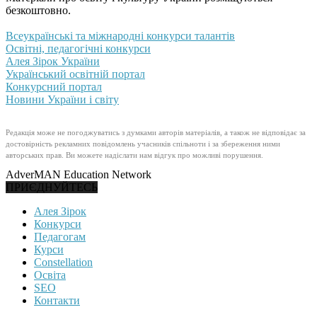
безкоштовно.
Всеукраїнські та міжнародні конкурси талантів
Освітні, педагогічні конкурси
Алея Зірок України
Український освітній портал
Конкурсний портал
Новини України і світу
Редакція може не погоджуватись з думками авторів матеріалів, а також не відповідає за
достовірність рекламних повідомлень учасників спільноти і за збереження ними
авторських прав. Ви можете надіслати нам відгук про можливі порушення.
AdverMAN Education Network
ПРИЄДНУЙТЕСЬ
Алея Зірок
Конкурси
Педагогам
Курси
Constellation
Освіта
SEO
Контакти