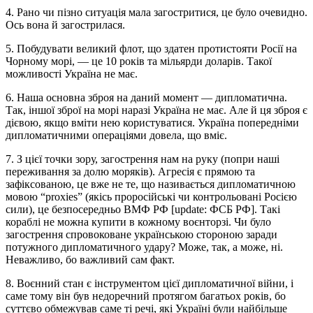
4. Рано чи пізно ситуація мала загостритися, це було очевидно.
Ось вона й загострилася.
5. Побудувати великий флот, що здатен протистояти Росії на
Чорному морі, — це 10 років та мільярди доларів. Такої
можливості Україна не має.
6. Наша основна зброя на даний момент — дипломатична.
Так, іншої зброї на морі наразі Україна не має. Але й ця зброя є
дієвою, якщо вміти нею користуватися. Україна попередніми
дипломатичними операціями довела, що вміє.
7. З цієї точки зору, загострення нам на руку (попри наші
переживання за долю моряків). Агресія є прямою та
зафіксованою, це вже не те, що називається дипломатичною
мовою “proxies” (якісь проросійські чи контрольовані Росією
сили), це безпосередньо ВМФ РФ [update: ФСБ РФ]. Такі
кораблі не можна купити в кожному воєнторзі. Чи було
загострення спровоковане українською стороною заради
потужного дипломатичного удару? Може, так, а може, ні.
Неважливо, бо важливий сам факт.
8. Воєнний стан є інструментом цієї дипломатичної війни, і
саме тому він був недоречний протягом багатьох років, бо
суттєво обмежував саме ті речі, які Україні були найбільше