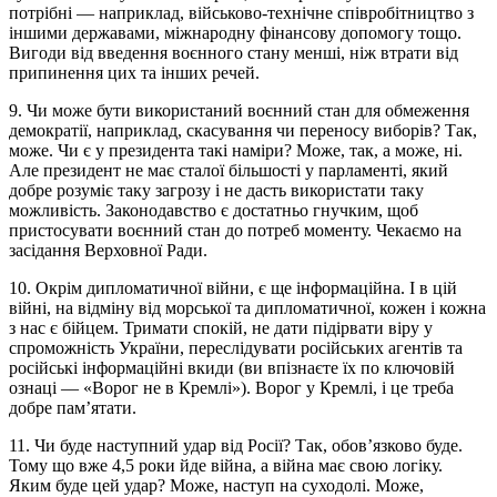
потрібні — наприклад, військово-технічне співробітництво з
іншими державами, міжнародну фінансову допомогу тощо.
Вигоди від введення воєнного стану менші, ніж втрати від
припинення цих та інших речей.
9. Чи може бути використаний воєнний стан для обмеження
демократії, наприклад, скасування чи переносу виборів? Так,
може. Чи є у президента такі наміри? Може, так, а може, ні.
Але президент не має сталої більшості у парламенті, який
добре розуміє таку загрозу і не дасть використати таку
можливість. Законодавство є достатньо гнучким, щоб
пристосувати воєнний стан до потреб моменту. Чекаємо на
засідання Верховної Ради.
10. Окрім дипломатичної війни, є ще інформаційна. І в цій
війні, на відміну від морської та дипломатичної, кожен і кожна
з нас є бійцем. Тримати спокій, не дати підірвати віру у
спроможність України, переслідувати російських агентів та
російські інформаційні вкиди (ви впізнаєте їх по ключовій
ознаці — «Ворог не в Кремлі»). Ворог у Кремлі, і це треба
добре пам’ятати.
11. Чи буде наступний удар від Росії? Так, обов’язково буде.
Тому що вже 4,5 роки йде війна, а війна має свою логіку.
Яким буде цей удар? Може, наступ на суходолі. Може,