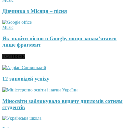
Music
Дівчинка з Місяця – пісня
Music
Як знайти пісню в Google, якщо запам’ятався
лише фрагмент
ГОЛОВНЕ
12 заповідей успіху
Міносвіти заблокувало видачу дипломів сотням
студентів