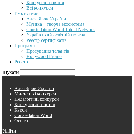
Конкурсні новини
Всі конкурси
Екосистеми
Алея Зірок України
Музика – творча екосистема
Constellation World Talent Network
Український освітній портал
Реєстр сертифікатів
Програми
Просування талантів
Hollywood Promo
Реєстр
Шукати
Алея Зірок України
Мистецькі конкурси
Педагогічні конкурси
Конкурсний портал
Курси
Constellation World
Освіта
Увійти