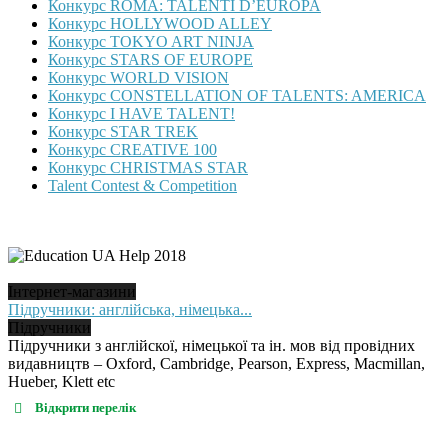
Конкурс ROMA: TALENTI D’EUROPA
Конкурс HOLLYWOOD ALLEY
Конкурс TOKYO ART NINJA
Конкурс STARS OF EUROPE
Конкурс WORLD VISION
Конкурс CONSTELLATION OF TALENTS: AMERICA
Конкурс I HAVE TALENT!
Конкурс STAR TREK
Конкурс CREATIVE 100
Конкурс CHRISTMAS STAR
Talent Contest & Competition
Інтернет-магазини
Підручники: англійська, німецька...
Підручники
Підручники з англійскої, німецької та ін. мов від провідних
видавництв – Oxford, Cambridge, Pearson, Express, Macmillan,
Hueber, Klett etc
Відкрити перелік