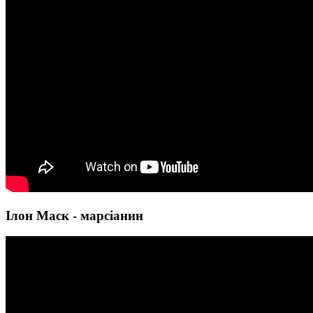
Ілон Маск - марсіанин