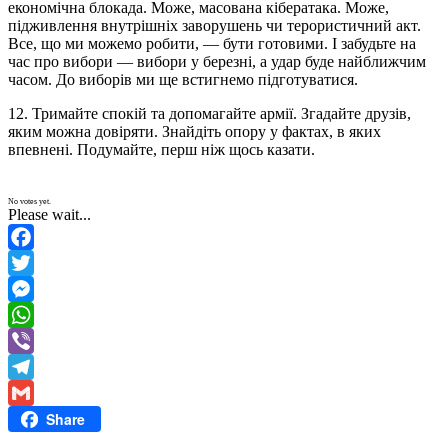
економічна блокада. Може, масована кібератака. Може,
підживлення внутрішніх заворушень чи терористичний акт.
Все, що ми можемо робити, — бути готовими. І забудьте на
час про вибори — вибори у березні, а удар буде найближчим
часом. До виборів ми ще встигнемо підготуватися.
12. Тримайте спокій та допомагайте армії. Згадайте друзів,
яким можна довіряти. Знайдіть опору у фактах, в яких
впевнені. Подумайте, перш ніж щось казати.
No votes yet.
Please wait...
Facebook
Twitter
Messenger
WhatsApp
Viber
Telegram
Share
Gmail