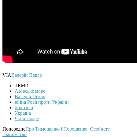
VIA
Валерій Пекар
ТЕМИ
Азовське море
Валерій Пекар
війна Росії проти України
політика
Україна
Чорне море
Попереднє
Про Тимошенко і Порошенко. Особисте
знайомство