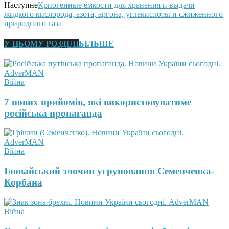
Наступне
Криогенные ёмкости для хранения и выдачи
жидкого кислорода, азота, аргона, углекислоты и сжиженного
природного газа
У ЦЬОМУ РОЗДІЛІ
БІЛЬШЕ
Війна
7 нових прийомів, які використовуватиме
російська пропаганда
Війна
Іловайський злочин угруповання Семенченка-
Корбана
Війна