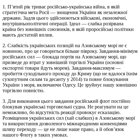
1. П’ятий рік триває російсько-українська війна, в якій
стратегічна мета Росії — знищення України як незалежної
держави. Задля цього здійснюються військові, економічні,
внутрішньополітичні операції. Ідеал — слабка розірвана
країна без зовнішніх союзників, в якій проросійські політики
мають достатній вплив.
2. Слабкість українських позицій на Азовському морі не є
новиною, про це говориться більше півроку. Завдання-мінімум
російських сил — блокада портів на Азовському морі, що
призведе до втрат у зовнішній торгівлі України (основні
експортні товари йдуть морем). Завдання-максимум —
пробиття суходільного проходу до Криму (що не вдалося їхнім
сухопутним силам та десанту у 2014) та повне блокування
України з моря, включаючи Одесу. Це зруйнує нашу зовнішню
торгівлю повністю.
3. Для виконання цього завдання російський флот постійно
блокував українські торговельні судна. Не реагувати на це
неможливо, бо відсутність реакції провокує ескалацію.
Розміщення українських сил (хай слабких) в Азовському морі
та використання дозволеного міжнародними конвенціями
шляху переходу — це не лише наше право, а й обов’язок
нашого Флоту в таких умовах.