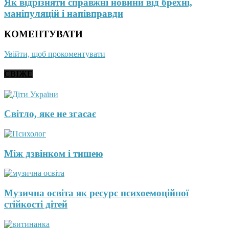
Як відрізняти справжні новини від брехні,
маніпуляцій і напівправди
КОМЕНТУВАТИ
Увійти, щоб прокоментувати
СВІЖЕ
Світло, яке не згасає
Між дзвінком і тишею
Музична освіта як ресурс психоемоційної
стійкості дітей