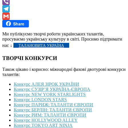
WhatsApp
Viber
Telegram
Share
Gmail
Ми публікуємо творчі роботи українських талантів,
просуваємо українську культуру в світі. Просимо підтримати
нас ↓
ТАЛАНОВИТА УКРАЇНА
ТВОРЧІ КОНКУРСИ
Також цікаво і корисно: міжнародні фахові двотурові конкурси
талантів:
Конкурс АЛЕЯ ЗІРОК УКРАЇНИ
Конкурс СУЗІР’Я УКРАЇНА-ЄВРОПА
Конкурс NEW YORK STARLIGHTS
Конкурс LONDON STARS
Конкурс ПАРИЖ: ТАЛАНТИ ЄВРОПИ
Конкурс БЕРЛІН: ТАЛАНТИ ЄВРОПИ
Конкурс РИМ: ТАЛАНТИ ЄВРОПИ
Конкурс HOLLYWOOD ALLEY
Конкурс TOKYO ART NINJA