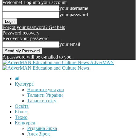
Welcome! Log into your account
your username
your password
Forgot your password? Get help
Password recovery
Recover your password
your email
A password will be e-mailed to you.
AdverMAN
Культура
Новини культури
Таланти України
Таланти світу
Освіта
Бізнес
Техно
Конкурси
Різдвяна Зірка
Алея Зірок