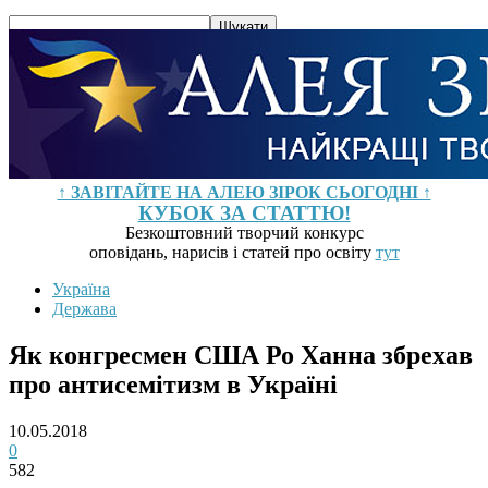
↑ ЗАВІТАЙТЕ НА АЛЕЮ ЗІРОК СЬОГОДНІ ↑
КУБОК ЗА СТАТТЮ!
Безкоштовний творчий конкурс
оповідань, нарисів і статей про освіту
тут
Україна
Держава
Як конгресмен США Ро Ханна збрехав
про антисемітизм в Україні
10.05.2018
0
582