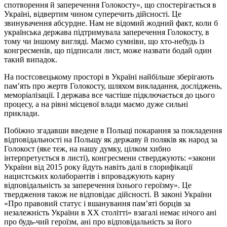
спотворення й заперечення Голокосту», що спостерігається в
Україні, відвертим чином суперечить дійсності. Це
звинувачення абсурдне. Нам не відомий жодний факт, коли б
українська держава підтримувала заперечення Голокосту, в
тому чи іншому вигляді. Маємо сумніви, що хто-небудь із
конгресменів, що підписали лист, може назвати бодай один
такий випадок.
На постсовецькому просторі в Україні найбільше зберігають
пам’ять про жертв Голокосту, шляхом викладання, досліджень,
меморіалізації. І держава все частіше підключається до цього
процесу, а на рівні місцевої влади маємо дуже сильні
приклади.
Побіжно згадавши введене в Польщі покарання за покладення
відповідальності на Польщу як державу й поляків як народ за
Голокост (яке теж, на нашу думку, цілком хибно
інтерпретується в листі), конгресмени стверджують: «закони
України від 2015 року йдуть навіть далі в глорифікації
нацистських колаборантів і впроваджують карну
відповідальність за заперечення їхнього героїзму». Це
твердження також не відповідає дійсності. В законі України
«Про правовий статус і вшанування пам’яті борців за
незалежність України в XX столітті» взагалі немає нічого ані
про будь-чий героїзм, ані про відповідальність за його