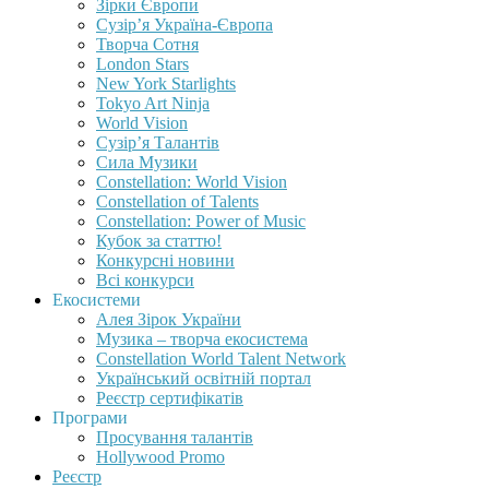
Зірки Європи
Сузір’я Україна-Європа
Творча Сотня
London Stars
New York Starlights
Tokyo Art Ninja
World Vision
Сузір’я Талантів
Сила Музики
Constellation: World Vision
Constellation of Talents
Constellation: Power of Music
Кубок за статтю!
Конкурсні новини
Всі конкурси
Екосистеми
Алея Зірок України
Музика – творча екосистема
Constellation World Talent Network
Український освітній портал
Реєстр сертифікатів
Програми
Просування талантів
Hollywood Promo
Реєстр