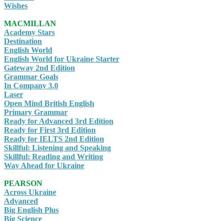
Wishes
MACMILLAN
Academy Stars
Destination
English World
English World for Ukraine Starter
Gateway 2nd Edition
Grammar Goals
In Company 3.0
Laser
Open Mind British English
Primary Grammar
Ready for Advanced 3rd Edition
Ready for First 3rd Edition
Ready for IELTS 2nd Edition
Skillful: Listening and Speaking
Skillful: Reading and Writing
Way Ahead for Ukraine
PEARSON
Across Ukraine
Advanced
Big English Plus
Big Science