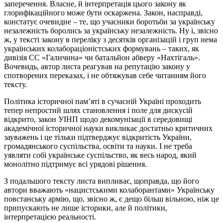
заперечення. Власне, й інтерпретація цього закону як
глорифікаційного може бути оскаржена. Закон, насправді,
констатує очевидне – те, що учасники боротьби за українську
незалежність боролись за українську незалежність. Ну і, звісно
ж, у тексті закону в переліку з десятків організацій і груп нема
українських колабораціоністських формувань – таких, як
дивізія СС «Галичина» чи батальйон абверу «Нахтігаль».
Вочевидь, автор листа реагував на репутацію закону у
спотворених переказах, і не обтяжував себе читанням його
тексту.
Політика історичної пам’яті в сучасній Україні проходить
тепер непростий шлях становлення і поле для дискусій
відкрито, закон УІНП щодо декомунізації в середовищі
академічної історичної науки викликає достатньо критичних
зауважень і це тільки підтверджує відкритість України,
громадянського суспільства, освіти та науки. І не треба
уявляти собі українське суспільство, як весь народ, який
монолітно підтримує всі урядові рішення.
З подальшого тексту листа випливає, щоправда, що його
автори вважають «нацистськими колаборантами» Українську
повстанську армію, що, звісно ж, є дещо більш вільною, ніж це
припускають не лише історики, але й політики,
інтерпретацією реальності.