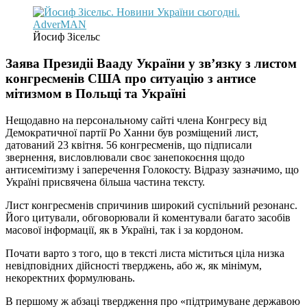
Йосиф Зісельс
Заява Президіі Вааду України у зв’язку з листом
конгресменів США про ситуацію з антисе
мітизмом в Польщі та Україні
Нещодавно на персональному сайті члена Конгресу від
Демократичної партії Ро Ханни був розміщений лист,
датований 23 квітня. 56 конгресменів, що підписали
звернення, висловлювали своє занепокоєння щодо
антисемітизму і заперечення Голокосту. Відразу зазначимо, що
Україні присвячена більша частина тексту.
Лист конгресменів спричинив широкий суспільний резонанс.
Його цитували, обговорювали й коментували багато засобів
масової інформації, як в Україні, так і за кордоном.
Почати варто з того, що в тексті листа міститься ціла низка
невідповідних дійсності тверджень, або ж, як мінімум,
некоректних формулювань.
В першому ж абзаці твердження про «підтримуване державою