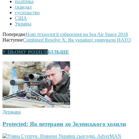
політика
скандал
суспільство
США
Україна
Попереднє
Нові технології озброєння на Sea Air Space 2018
Наступне
Combined Resolve X. Як українці здивували НАТО
У ЦЬОМУ РОЗДІЛІ
БІЛЬШЕ
Держава
Protected: Як ветерани до Зеленського ходили