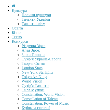
Культура
Новини культури
Таланти України
Таланти світу
Освіта
Бізнес
Техно
Конкурси
Різдвяна Зірка
Алея Зірок
Зірки Європи
Сузір’я Україна-Європа
Творча Сотня
London Stars
New York Starlights
Tokyo Art Ninja
World Vision
Сузір’я Талантів
Сила Музики
Constellation: World Vision
Constellation of Talents
Constellation: Power of Music
Кубок за статтю!