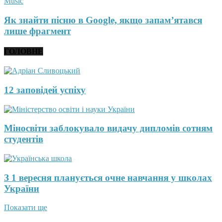
Music
Як знайти пісню в Google, якщо запам’ятався
лише фрагмент
ГОЛОВНЕ
12 заповідей успіху
Міносвіти заблокувало видачу дипломів сотням
студентів
З 1 вересня планується очне навчання у школах
України
Показати ще