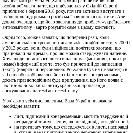
змушує конгресмена Ро Ханна, який раніше не звертав
особливої уваги на те, що відбувається у Східній Європі,
приблизно з березня 2018 року, почати активно виступати з
публічною підтримкою російської зовнішньої політики. Але
доволі очевидно, що його звертання до проблем «українського
антисемітизму» варто розуміти саме в цьому контексті.
Окрім того, можна згадати, що попередні рази, коли
американські конгресмени писали якісь подібні листи, у 2009 і
у 2013 роках, вони були ініційовані політтехнологами, що
працювали на Кремль, про що можна стверджувати напевне.
Хоча щодо останнього листа в нас немає (можливо, поки що
немає) інформації про те, хто був причетний до написання
тексту (навряд чи персонально Ро Ханна був на це здатен) і в
які способи лобіювалось його підписання конгресменами,
досить правдоподібним буде припущення, що його поява є
частиною нової хвилі антиукраїнської пропаганди
спекулювання на темі антисемітизму.
У зв’язку з усім висловленим, Ваад України вважає за
необхідне заявити:
лист, підписаний конгресменами, містить твердження й
неправдиві звинувачення, що не відповідають дійсності;
на противагу тому, що стверджується в листі, насправді
в Україні немає підтримуваного державою заперечення