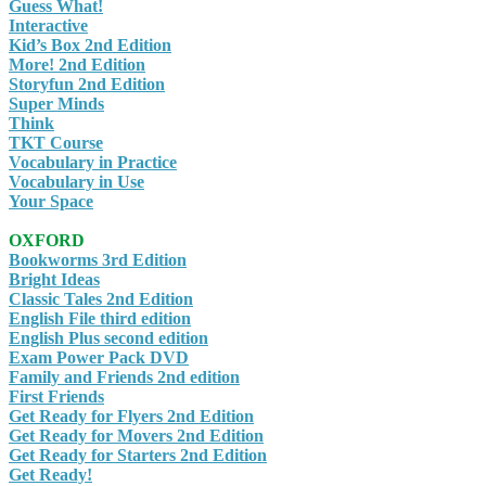
Guess What!
Interactive
Kid’s Box 2nd Edition
More! 2nd Edition
Storyfun 2nd Edition
Super Minds
Think
TKT Course
Vocabulary in Practice
Vocabulary in Use
Your Space
OXFORD
Bookworms 3rd Edition
Bright Ideas
Classic Tales 2nd Edition
English File third edition
English Plus second edition
Exam Power Pack DVD
Family and Friends 2nd edition
First Friends
Get Ready for Flyers 2nd Edition
Get Ready for Movers 2nd Edition
Get Ready for Starters 2nd Edition
Get Ready!