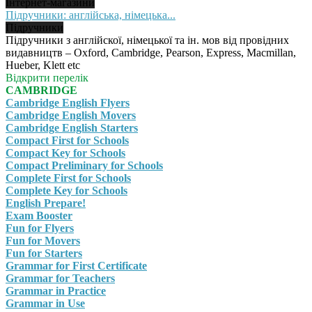
Інтернет-магазини
Підручники: англійська, німецька...
Підручники
Підручники з англійскої, німецької та ін. мов від провідних
видавництв – Oxford, Cambridge, Pearson, Express, Macmillan,
Hueber, Klett etc
Відкрити перелік
CAMBRIDGE
Cambridge English Flyers
Cambridge English Movers
Cambridge English Starters
Compact First for Schools
Compact Key for Schools
Compact Preliminary for Schools
Complete First for Schools
Complete Key for Schools
English Prepare!
Exam Booster
Fun for Flyers
Fun for Movers
Fun for Starters
Grammar for First Certificate
Grammar for Teachers
Grammar in Practice
Grammar in Use