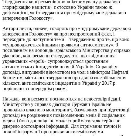
Твердження конгресменів про «підтримувану державою
глорифікацію нацистів» є стосовно України такою ж
дифамацією, як і твердження про «підтримуване державою
заперечення Голокосту».
Автори листа, одначе, говорять про «підтримуване державою
заперечення Голокосту» як про неспростовний факт, і
переходять до наступної теми – твердженню про те, що воно
«супроводжується іншими проявами антисемітизму». З
посиланням на доповідь ізраїльського Міністерства у справах
діаспори, конгресмени стверджують, що «відмивання
українських «героїв» супроводжується зростанням
антисемітських інцидентів по всій Україні». Справді, у
доповіді, випущеній відомством на чолі з міністром Нафталі
Беннетом, містилось твердження про дворазове збільшення
кількості антисемітських інцедентів в Україні у 2017 р.
порівняно з попереднім роком.
На жаль, конгресмени посилаються на недостовірні дані.
Міністерство у справах діаспори Держави Ізраїль не
проводило власного моніторингу, базувалися при підготовці
доповіді на розрізнених повідомленнях медіа й соціальних
мереж і його доповідь не може сприйматися як серйозне
джерело достовірної інформації. Для отримання точної й
повної інформації про прояви антисемітизму ми