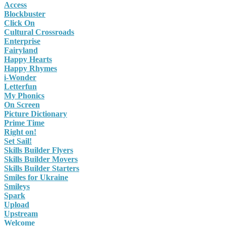
Access
Blockbuster
Click On
Cultural Crossroads
Enterprise
Fairyland
Happy Hearts
Happy Rhymes
i-Wonder
Letterfun
My Phonics
On Screen
Picture Dictionary
Prime Time
Right on!
Set Sail!
Skills Builder Flyers
Skills Builder Movers
Skills Builder Starters
Smiles for Ukraine
Smileys
Spark
Upload
Upstream
Welcome