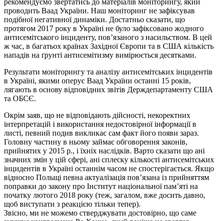
рекомендуємо звертатись до матеріалів моніторингу, який
проводить Ваад України. Наш моніторинг не зафіксував
подібної негативної динаміки. Достатньо сказати, що
протягом 2017 року в Україні не було зафіксовано жодного
антисемітського інциденту, пов’язаного з насильством. В цей
ж час, в багатьох країнах Західної Європи та в США кількість
нападів на ґрунті антисемітизму вимірюється десятками.
Результати моніторингу та аналізу антисемітських інцидентів
в Україні, якими оперує Ваад України останні 15 років,
лягають в основу відповідних звітів Держдепартаменту США
та ОБСЄ.
Окрім заяв, що не відповідають дійсності, некоректних
інтерпретацій і використання недостовірної інформації в
листі, певний подив викликає сам факт його появи зараз.
Головну частину в ньому займає обговорення законів,
прийнятих у 2015 р., і їхніх наслідків. Варто сказати що ані
значних змін у цій сфері, ані сплеску кількості антисемітських
інцидентів в Україні останнім часом не спостерігається. Якщо
відносно Польщі певна актуалізація пов’язана із прийняттям
поправки до закону про Інститут національної пам’яті на
початку лютого 2018 року (теж, загалом, вже досить давно,
щоб виступати з реакцією тільки тепер).
Звісно, ми не можемо стверджувати достовірно, що саме