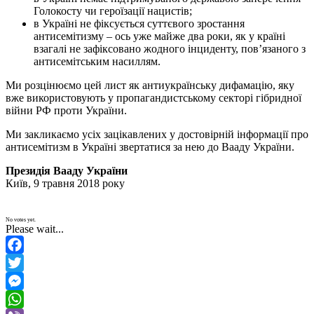
Голокосту чи героїзації нацистів;
в Україні не фіксується суттєвого зростання
антисемітизму – ось уже майже два роки, як у країні
взагалі не зафіксовано жодного інциденту, пов’язаного з
антисемітським насиллям.
Ми розцінюємо цей лист як антиукраїнську дифамацію, яку
вже використовують у пропагандистському секторі гібридної
війни РФ проти України.
Ми закликаємо усіх зацікавлених у достовірній інформації про
антисемітизм в Україні звертатися за нею до Вааду України.
Президія Вааду України
Київ, 9 травня 2018 року
No votes yet.
Please wait...
Facebook
Twitter
Messenger