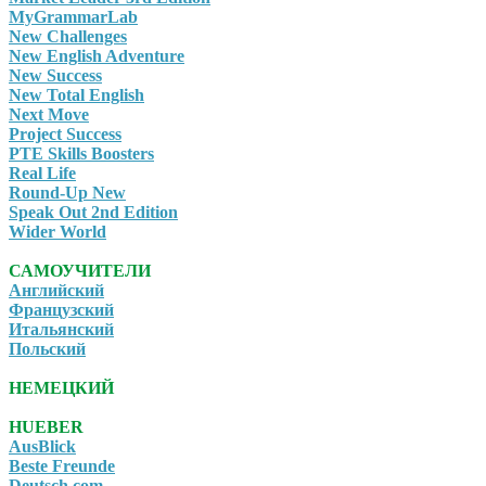
MyGrammarLab
New Challenges
New English Adventure
New Success
New Total English
Next Move
Project Success
PTE Skills Boosters
Real Life
Round-Up New
Speak Out 2nd Edition
Wider World
САМОУЧИТЕЛИ
Английский
Французский
Итальянский
Польский
НЕМЕЦКИЙ
HUEBER
AusBlick
Beste Freunde
Deutsch.com