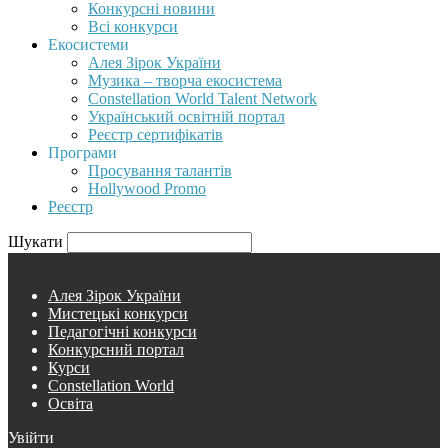
Конкурсні новини
Всі конкурси
Екосистеми
Алея Зірок України
Музика – творча екосистема
Constellation World Talent Network
Український освітній портал
Реєстр сертифікатів
Програми
Просування талантів
Hollywood Promo
Реєстр
Шукати
Алея Зірок України
Мистецькі конкурси
Педагогічні конкурси
Конкурсний портал
Курси
Constellation World
Освіта
Увійти