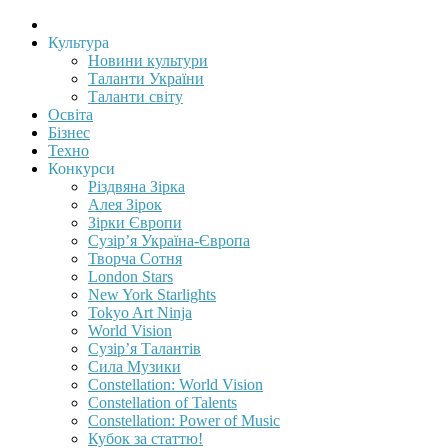
Культура
Новини культури
Таланти України
Таланти світу
Освіта
Бізнес
Техно
Конкурси
Різдвяна Зірка
Алея Зірок
Зірки Європи
Сузір’я Україна-Європа
Творча Сотня
London Stars
New York Starlights
Tokyo Art Ninja
World Vision
Сузір’я Талантів
Сила Музики
Constellation: World Vision
Constellation of Talents
Constellation: Power of Music
Кубок за статтю!