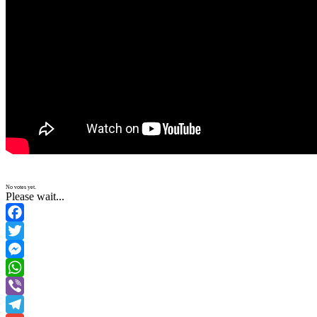
No votes yet.
Please wait...
Facebook
Twitter
Messenger
WhatsApp
Viber