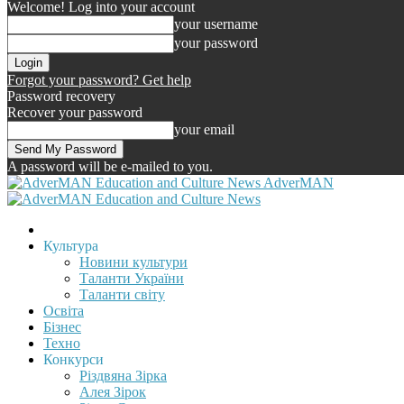
Welcome! Log into your account
your username
your password
Forgot your password? Get help
Password recovery
Recover your password
your email
A password will be e-mailed to you.
AdverMAN
Культура
Новини культури
Таланти України
Таланти світу
Освіта
Бізнес
Техно
Конкурси
Різдвяна Зірка
Алея Зірок