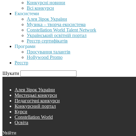
Конкурсні новини
Всі конкурси
Екосистеми
Алея Зірок України
Музика – творча екосистема
Constellation World Talent Network
Український освітній портал
Реєстр сертифікатів
Програми
Просування талантів
Hollywood Promo
Реєстр
Шукати
Алея Зірок України
Мистецькі конкурси
Педагогічні конкурси
Конкурсний портал
Курси
Constellation World
Освіта
Увійти