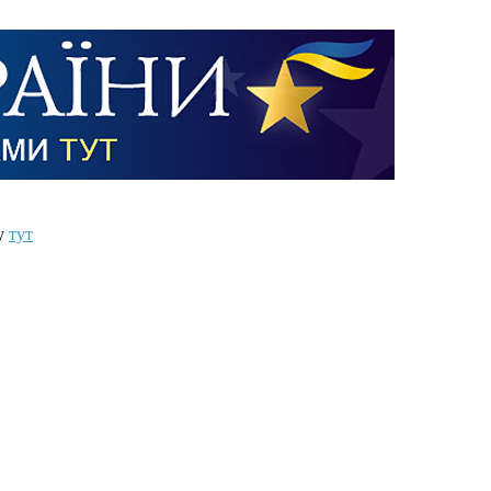
ту
тут