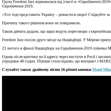
Група Freedom Jazz відмовилася від участі в «Євробаченні-2019
Євробаченні-2019.
«Хто тоді представить Україну – дізнаєтеся скоро! Слідкуйте за
Причину такого рішення вони не повідомили.
Також дівчата додали, що зараз ведуть переговори з європейсь
Freedom Jazz посіли друге місце на Нацвідборі. У Мережі припу
23 лютого в фіналі Нацвідбору на Євробачення-2019 співачка 
Однак після критики на її адресу через виступи в Росії і запл
упродовж 48 годин. Пізніше стало відомо, що контракт з MARU
Слухайте також драйвову пісню 16-річної киянки
Марії Мі