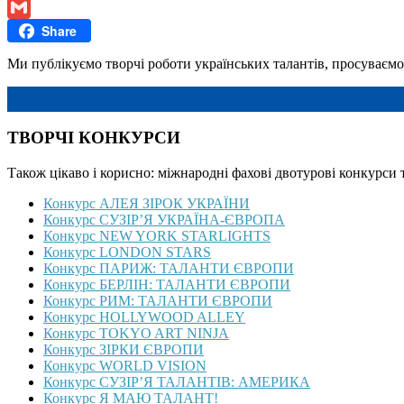
Telegram
Share
Gmail
Ми публікуємо творчі роботи українських талантів, просуваємо 
ТВОРЧІ КОНКУРСИ
Також цікаво і корисно: міжнародні фахові двотурові конкурси 
Конкурс АЛЕЯ ЗІРОК УКРАЇНИ
Конкурс СУЗІР’Я УКРАЇНА-ЄВРОПА
Конкурс NEW YORK STARLIGHTS
Конкурс LONDON STARS
Конкурс ПАРИЖ: ТАЛАНТИ ЄВРОПИ
Конкурс БЕРЛІН: ТАЛАНТИ ЄВРОПИ
Конкурс РИМ: ТАЛАНТИ ЄВРОПИ
Конкурс HOLLYWOOD ALLEY
Конкурс TOKYO ART NINJA
Конкурс ЗІРКИ ЄВРОПИ
Конкурс WORLD VISION
Конкурс СУЗІР’Я ТАЛАНТІВ: АМЕРИКА
Конкурс Я МАЮ ТАЛАНТ!