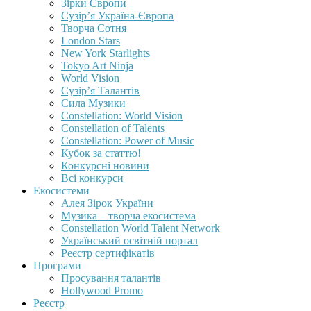
Зірки Європи
Сузір’я Україна-Європа
Творча Сотня
London Stars
New York Starlights
Tokyo Art Ninja
World Vision
Сузір’я Талантів
Сила Музики
Constellation: World Vision
Constellation of Talents
Constellation: Power of Music
Кубок за статтю!
Конкурсні новини
Всі конкурси
Екосистеми
Алея Зірок України
Музика – творча екосистема
Constellation World Talent Network
Український освітній портал
Реєстр сертифікатів
Програми
Просування талантів
Hollywood Promo
Реєстр