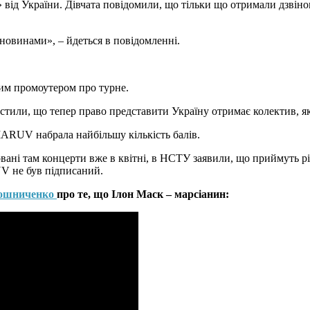
» від України. Дівчата повідомили, що тільки що отримали дзвін
 новинами», – йдеться в повідомленні.
ким промоутером про турне.
стили, що тепер право представити Україну отримає колектив, як
MARUV набрала найбільшу кількість балів.
ановані там концерти вже в квітні, в НСТУ заявили, що приймуть
V не був підписаний.
рошниченко
про те, що Ілон Маск – марсіанин: