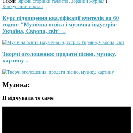
Також:
Зіркові сторінки талантів
,
Зоряний журнал
і
Конкурсний портал
Курс підвищення кваліфікації вчителів на 60
годин: "Музична освіта і музична індустрія:
Україна, Європа, світ" ↓
Творчі оголошення: продати пісню, музику,
картину ↓
Музика:
Я відчувала те саме