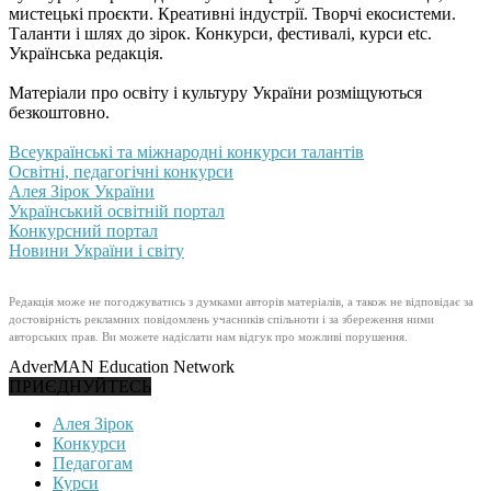
мистецькі проєкти. Креативні індустрії. Творчі екосистеми.
Таланти і шлях до зірок. Конкурси, фестивалі, курси etc.
Українська редакція.
Матеріали про освіту і культуру України розміщуються
безкоштовно.
Всеукраїнські та міжнародні конкурси талантів
Освітні, педагогічні конкурси
Алея Зірок України
Український освітній портал
Конкурсний портал
Новини України і світу
Редакція може не погоджуватись з думками авторів матеріалів, а також не відповідає за
достовірність рекламних повідомлень учасників спільноти і за збереження ними
авторських прав. Ви можете надіслати нам відгук про можливі порушення.
AdverMAN Education Network
ПРИЄДНУЙТЕСЬ
Алея Зірок
Конкурси
Педагогам
Курси