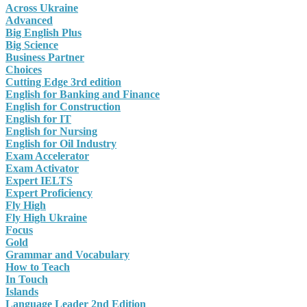
Across Ukraine
Advanced
Big English Plus
Big Science
Business Partner
Choices
Cutting Edge 3rd edition
English for Banking and Finance
English for Construction
English for IT
English for Nursing
English for Oil Industry
Exam Accelerator
Exam Activator
Expert IELTS
Expert Proficiency
Fly High
Fly High Ukraine
Focus
Gold
Grammar and Vocabulary
How to Teach
In Touch
Islands
Language Leader 2nd Edition