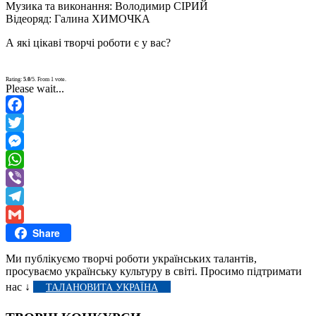
Музика та виконання: Володимир СІРИЙ
Відеоряд: Галина ХИМОЧКА
А які цікаві творчі роботи є у вас?
Rating:
5.0
/5. From 1 vote.
Please wait...
Facebook
Twitter
Messenger
WhatsApp
Viber
Telegram
Share
Gmail
Ми публікуємо творчі роботи українських талантів,
просуваємо українську культуру в світі. Просимо підтримати
нас ↓
ТАЛАНОВИТА УКРАЇНА