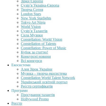
Зірки Європи
Сузір’я Україна-Європа
Творча Сотня
London Stars
New York Starlights
Tokyo Art Ninja
World Vision
Сузір’я Талантів
Сила Музики
Constellation: World Vision
Constellation of Talents
Constellation: Power of Music
Кубок за статтю!
Конкурсні новини
Всі конкурси
Екосистеми
Алея Зірок України
Музика – творча екосистема
Constellation World Talent Network
Український освітній портал
Реєстр сертифікатів
Програми
Просування талантів
Hollywood Promo
Реєстр