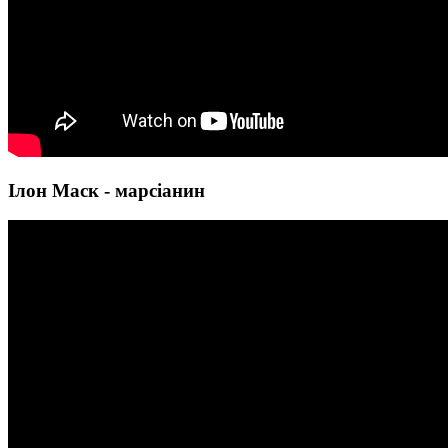
Ілон Маск - марсіанин