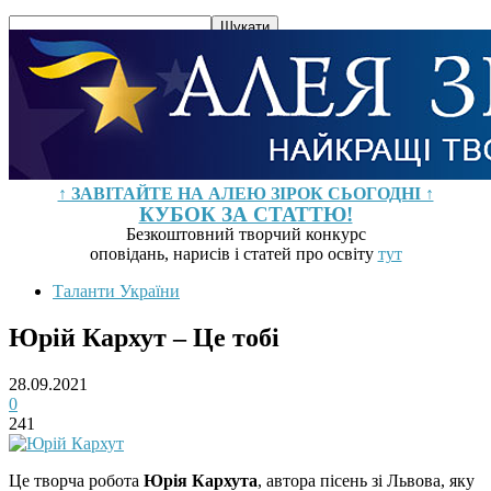
↑ ЗАВІТАЙТЕ НА АЛЕЮ ЗІРОК СЬОГОДНІ ↑
КУБОК ЗА СТАТТЮ!
Безкоштовний творчий конкурс
оповідань, нарисів і статей про освіту
тут
Таланти України
Юрій Кархут – Це тобі
28.09.2021
0
241
Це творча робота
Юрія Кархута
, автора пісень зі Львова, яку