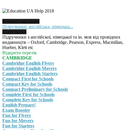
Інтернет-магазини
Підручники: англійська, німецька...
Підручники
Підручники з англійскої, німецької та ін. мов від провідних
видавництв – Oxford, Cambridge, Pearson, Express, Macmillan,
Hueber, Klett etc
Відкрити перелік
CAMBRIDGE
Cambridge English Flyers
Cambridge English Movers
Cambridge English Starters
Compact First for Schools
Compact Key for Schools
Compact Preliminary for Schools
Complete First for Schools
Complete Key for Schools
English Prepare!
Exam Booster
Fun for Flyers
Fun for Movers
Fun for Starters