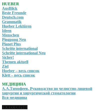
HUEBER
AusBlick
Beste Freunde
Deutsch.com
Grammatik
Hueber Lektüren
Ideen
Menschen
Pingpong Neu
Planet Plus
Schritte international
Schritte international Neu
Sicher!
Themen aktuell
Ziel
Hueber – весь список
Klett – весь список
МЕДИЦИНА
А.А.Тимофеев. Руководство по челюстно-лицевой
хирургии и хирургической стоматологии
Вся медицина
ПОПУЛЯРНЕ