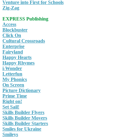
Venture into First for Schools
Zig-Zag
EXPRESS Publishing
Access
Blockbuster
Click On
Cultural Crossroads
Enterprise
Fairyland
Happy Hearts
Happy Rhymes
i-Wonder
Letterfun
My Phonics
On Screen
Picture Dictionary
Prime Time
Right on!
Set Sail!
Skills Builder Flyers
Skills Builder Movers
Skills Builder Starters
Smiles for Ukraine
Smileys