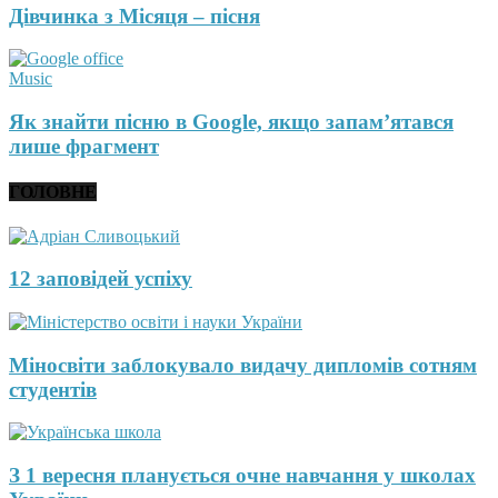
Дівчинка з Місяця – пісня
Music
Як знайти пісню в Google, якщо запам’ятався
лише фрагмент
ГОЛОВНЕ
12 заповідей успіху
Міносвіти заблокувало видачу дипломів сотням
студентів
З 1 вересня планується очне навчання у школах