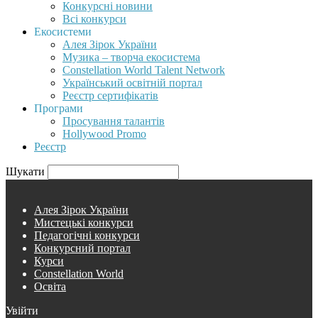
Конкурсні новини
Всі конкурси
Екосистеми
Алея Зірок України
Музика – творча екосистема
Constellation World Talent Network
Український освітній портал
Реєстр сертифікатів
Програми
Просування талантів
Hollywood Promo
Реєстр
Шукати
Алея Зірок України
Мистецькі конкурси
Педагогічні конкурси
Конкурсний портал
Курси
Constellation World
Освіта
Увійти