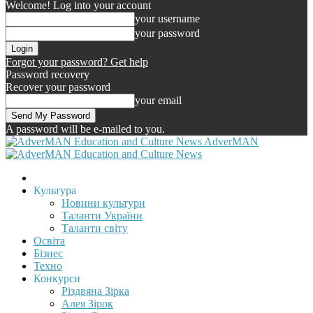
Welcome! Log into your account
your username
your password
Forgot your password? Get help
Password recovery
Recover your password
your email
A password will be e-mailed to you.
AdverMAN
Культура
Новини культури
Таланти України
Таланти світу
Освіта
Бізнес
Техно
Конкурси
Різдвяна Зірка
Алея Зірок