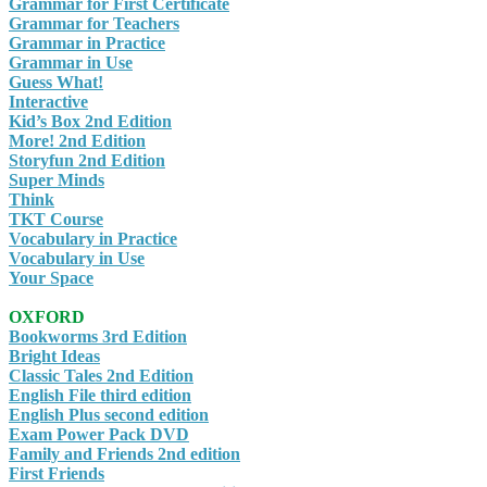
Grammar for First Certificate
Grammar for Teachers
Grammar in Practice
Grammar in Use
Guess What!
Interactive
Kid’s Box 2nd Edition
More! 2nd Edition
Storyfun 2nd Edition
Super Minds
Think
TKT Course
Vocabulary in Practice
Vocabulary in Use
Your Space
OXFORD
Bookworms 3rd Edition
Bright Ideas
Classic Tales 2nd Edition
English File third edition
English Plus second edition
Exam Power Pack DVD
Family and Friends 2nd edition
First Friends