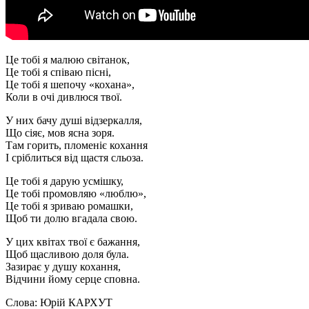
Це тобі я малюю світанок,
Це тобі я співаю пісні,
Це тобі я шепочу «кохана»,
Коли в очі дивлюся твої.
У них бачу душі відзеркалля,
Що сіяє, мов ясна зоря.
Там горить, пломеніє кохання
І сріблиться від щастя сльоза.
Це тобі я дарую усмішку,
Це тобі промовляю «люблю»,
Це тобі я зриваю ромашки,
Щоб ти долю вгадала свою.
У цих квітах твої є бажання,
Щоб щасливою доля була.
Зазирає у душу кохання,
Відчини йому серце сповна.
Слова: Юрій КАРХУТ