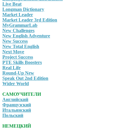
Live Beat
Longman Dictionary
Market Leader
Market Leader 3rd Edition
MyGrammarLab
New Challenges
New English Adventure
New Success
New Total English
Next Move
Project Success
PTE Skills Boosters
Real Life
Round-Up New
Speak Out 2nd Edition
Wider World
САМОУЧИТЕЛИ
Английский
Французский
Итальянский
Польский
НЕМЕЦКИЙ