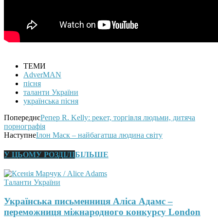
ТЕМИ
AdverMAN
пісня
таланти України
українська пісня
Попереднє
Репер R. Kelly: рекет, торгівля людьми, дитяча
порнографія
Наступне
Ілон Маск – найбагатша людина світу
У ЦЬОМУ РОЗДІЛІ
БІЛЬШЕ
Таланти України
Українська письменниця Аліса Адамс –
переможниця міжнародного конкурсу London