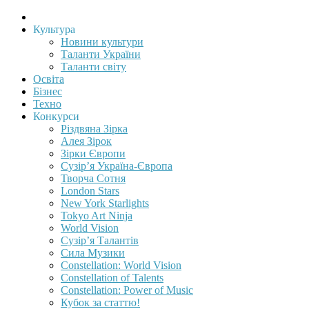
Культура
Новини культури
Таланти України
Таланти світу
Освіта
Бізнес
Техно
Конкурси
Різдвяна Зірка
Алея Зірок
Зірки Європи
Сузір’я Україна-Європа
Творча Сотня
London Stars
New York Starlights
Tokyo Art Ninja
World Vision
Сузір’я Талантів
Сила Музики
Constellation: World Vision
Constellation of Talents
Constellation: Power of Music
Кубок за статтю!