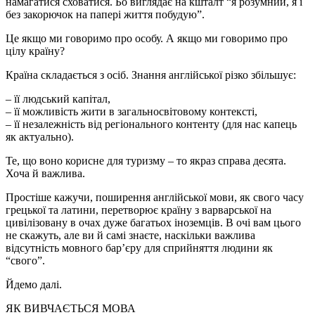
намагатися сховатися. Бо виглядає на кшталт “я розумний, я і
без закорючок на папері життя побудую”.
Це якщо ми говоримо про особу. А якщо ми говоримо про
цілу країну?
Країна складається з осіб. Знання англійської різко збільшує:
– її людський капітал,
– її можливість жити в загальносвітовому контексті,
– її незалежність від регіонального контенту (для нас капець
як актуально).
Те, що воно корисне для туризму – то якраз справа десята.
Хоча й важлива.
Простіше кажучи, поширення англійської мови, як свого часу
грецької та латини, перетворює країну з варварської на
цивілізовану в очах дуже багатьох іноземців. В очі вам цього
не скажуть, але ви й самі знаєте, наскільки важлива
відсутність мовного бар’єру для сприйняття людини як
“свого”.
Йдемо далі.
ЯК ВИВЧАЄТЬСЯ МОВА