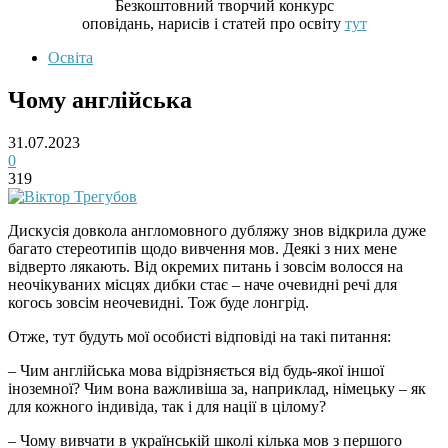
Безкоштовний творчий конкурс
оповідань, нарисів і статей про освіту
тут
Освіта
Чому англійська
31.07.2023
0
319
Дискусія довкола англомовного дубляжу знов відкрила дуже
багато стереотипів щодо вивчення мов. Деякі з них мене
відверто лякають. Від окремих питань і зовсім волосся на
неочікуваних місцях дибки стає – наче очевидні речі для
когось зовсім неочевидні. Тож буде лонгрід.
Отже, тут будуть мої особисті відповіді на такі питання:
– Чим англійська мова відрізняється від будь-якої іншої
іноземної? Чим вона важливіша за, наприклад, німецьку – як
для кожного індивіда, так і для нації в цілому?
– Чому вивчати в українській школі кілька мов з першого