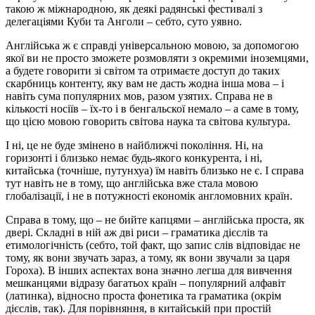
такою ж міжнародною, як деякі радянські фестивалі з
делегаціями Куби та Анголи – себто, суто уявно.
Англійська ж є справді універсальною мовою, за допомогою
якої ви не просто зможете розмовляти з окремими іноземцями,
а будете говорити зі світом та отримаєте доступ до таких
скарбниць контенту, яку вам не дасть жодна інша мова – і
навіть сума популярних мов, разом узятих. Справа не в
кількості носіїв – їх-то і в бенгальскої немало – а саме в тому,
що цією мовою говорить світова наука та світова культура.
І ні, це не буде змінено в найближчі покоління. Ні, на
горизонті і близько немає будь-якого конкурента, і ні,
китайська (точніше, путунхуа) їм навіть близько не є. І справа
тут навіть не в тому, що англійська вже стала мовою
глобалізації, і не в потужності економік англомовних країн.
Справа в тому, що – не бийте капцями – англійська проста, як
двері. Складні в ній аж дві риси – граматика дієслів та
етимологічність (себто, той факт, що запис слів відповідає не
тому, як вони звучать зараз, а тому, як вони звучали за царя
Гороха). В інших аспектах вона значно легша для вивчення
мешканцями відразу багатьох країн – популярний алфавіт
(латинка), відносно проста фонетика та граматика (окрім
дієслів, так). Для порівняння, в китайській при простій