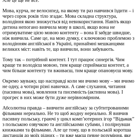
Але це ще не все.
Мова, курча, не велосипед, на якому ти раз навчився їздити – і
через сорок років тіло згадає. Мова складна структура,
володіння якою знижується від невикористання. Навіть якщо
дитина непогано вивчила мову в школі, якщо вона не
отримуватиме цією мовою контенту – вона її забуде швидше,
ніж вивчила. Саме це, на мою думку, є ключовою проблемою з
володінням англійської в Україні, принаймні мешканцями
великих міст: навіть те, що вивчили, вони забувають.
Тому так – потрібний контент. І тут працює синергія. Чим
краще ти володієш мовою, тим краще сприймаєш контент, а
чим більше контенту ти вживаєш, тим краще опановуєш мову.
Окремо зауважу, що насправді коли ми вчимо мову – ми вчимо
не одну, а чотири різні навички. А саме слухання, читання
(пасивна мова), мовлення та писемність (активна мова). І
прогрес в них може бути дуже нерівномірним.
Абсолютна правда – вивчити англійську за субтитрованими
фільмами нереально. Не то щоб жодну нереально. Я вивчив
пасивну польську, граючі у цикл комп’ютерних ігор “Відьмак”
з польською озвучкою та англійськими субами, і полірнувши
книжками та фільмами. Але це тому, що в польській коротша
дистанція до моїх рідних – ти вже маєш певне розуміння, яке