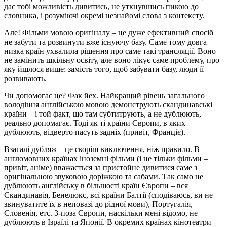
дає тобі можливість дивитись, не уткнувшись пикою до
словника, і розуміючі окремі незнайомі слова з контексту.
Але! Фільми мовою оригіналу – це дуже ефективний спосіб
не забути та розвинути вже існуючу базу. Саме тому довга
низка країн ухвалила рішення про саме такі трансляції. Воно
не замінить шкільну освіту, але воно лікує саме проблему, про
яку йшлося вище: замість того, щоб забувати базу, люди її
розвивають.
Чи допомогає це? Фак йех. Найкращий рівень загального
володіння англійською мовою демонструють скандинавські
країни – і той факт, що там субтитрують, а не дублюють,
реально допомагає. Тоді як ті країни Європи, в яких
дублюють, відверто пасуть задніх (привіт, Франціє).
Взагалі дубляж – це скоріш виключення, ніж правило. В
англомовних країнах іноземні фільми (і не тільки фільми –
привіт, аніме) вважається за пристойне дивитися саме з
оригінальною звуковою доріжкою та сабами. Так само не
дублюють англійську в більшості країн Європи – вся
Скандинавія, Бенелюкс, всі країни Балтії (сподіваюсь, ви не
звинуватите їх в неповазі до рідної мови), Португалія,
Словенія, етс. З-поза Європи, наскільки мені відомо, не
дублюють в Ізраїлі та Японії. В окремих країнах кінотеатри