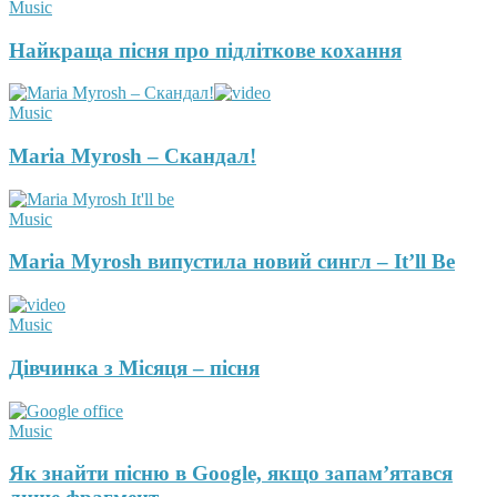
Music
Найкраща пісня про підліткове кохання
Music
Maria Myrosh – Скандал!
Music
Maria Myrosh випустила новий сингл – It’ll Be
Music
Дівчинка з Місяця – пісня
Music
Як знайти пісню в Google, якщо запам’ятався