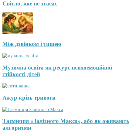
Світло, яке не згасає
Між дзвінком і тишею
Музична освіта як ресурс психоемоційної
стійкості дітей
Ажур крізь тривоги
Таємниця «Залізного Макса», або як оживають
алгоритми