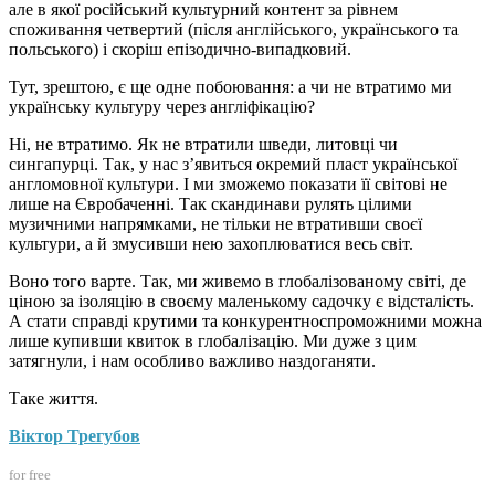
але в якої російський культурний контент за рівнем
споживання четвертий (після англійського, українського та
польського) і скоріш епізодично-випадковий.
Тут, зрештою, є ще одне побоювання: а чи не втратимо ми
українську культуру через англіфікацію?
Ні, не втратимо. Як не втратили шведи, литовці чи
сингапурці. Так, у нас з’явиться окремий пласт української
англомовної культури. І ми зможемо показати її світові не
лише на Євробаченні. Так скандинави рулять цілими
музичними напрямками, не тільки не втративши своєї
культури, а й змусивши нею захоплюватися весь світ.
Воно того варте. Так, ми живемо в глобалізованому світі, де
ціною за ізоляцію в своєму маленькому садочку є відсталість.
А стати справді крутими та конкурентноспроможними можна
лише купивши квиток в глобалізацію. Ми дуже з цим
затягнули, і нам особливо важливо наздоганяти.
Таке життя.
Віктор Трегубов
for free
_____