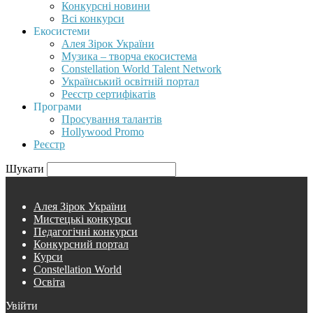
Конкурсні новини
Всі конкурси
Екосистеми
Алея Зірок України
Музика – творча екосистема
Constellation World Talent Network
Український освітній портал
Реєстр сертифікатів
Програми
Просування талантів
Hollywood Promo
Реєстр
Шукати
Алея Зірок України
Мистецькі конкурси
Педагогічні конкурси
Конкурсний портал
Курси
Constellation World
Освіта
Увійти