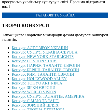
просуваємо українську культуру в світі. Просимо підтримати
нас ↓
ТАЛАНОВИТА УКРАЇНА
ТВОРЧІ КОНКУРСИ
Також цікаво і корисно: міжнародні фахові двотурові конкурси
талантів:
Конкурс АЛЕЯ ЗІРОК УКРАЇНИ
Конкурс СУЗІР’Я УКРАЇНА-ЄВРОПА
Конкурс NEW YORK STARLIGHTS
Конкурс LONDON STARS
Конкурс ПАРИЖ: ТАЛАНТИ ЄВРОПИ
Конкурс БЕРЛІН: ТАЛАНТИ ЄВРОПИ
Конкурс РИМ: ТАЛАНТИ ЄВРОПИ
Конкурс HOLLYWOOD ALLEY
Конкурс TOKYO ART NINJA
Конкурс ЗІРКИ ЄВРОПИ
Конкурс WORLD VISION
Конкурс СУЗІР’Я ТАЛАНТІВ: АМЕРИКА
Конкурс Я МАЮ ТАЛАНТ!
Конкурс ЗОРЯНИЙ ШЛЯХ
Конкурс ТВОРЧА ПЕРЕМОГА