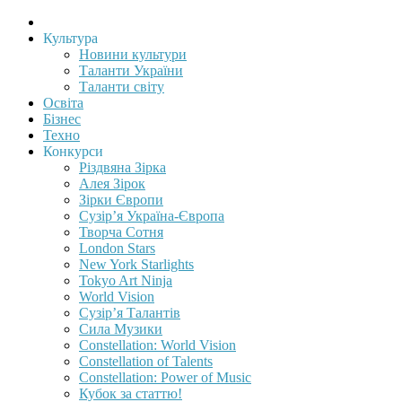
Культура
Новини культури
Таланти України
Таланти світу
Освіта
Бізнес
Техно
Конкурси
Різдвяна Зірка
Алея Зірок
Зірки Європи
Сузір’я Україна-Європа
Творча Сотня
London Stars
New York Starlights
Tokyo Art Ninja
World Vision
Сузір’я Талантів
Сила Музики
Constellation: World Vision
Constellation of Talents
Constellation: Power of Music
Кубок за статтю!