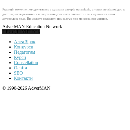
Редакція може не погоджуватись з думками авторів матеріалів, а також не відповідає за
достовірність рекламних повідомлень учасників спільноти і за збереження ними
авторських прав. Ви можете надіслати нам відгук про можливі порушення.
AdverMAN Education Network
ПРИЄДНУЙТЕСЬ
Алея Зірок
Конкурси
Педагогам
Курси
Constellation
Освіта
SEO
Контакти
© 1990-2026 AdverMAN