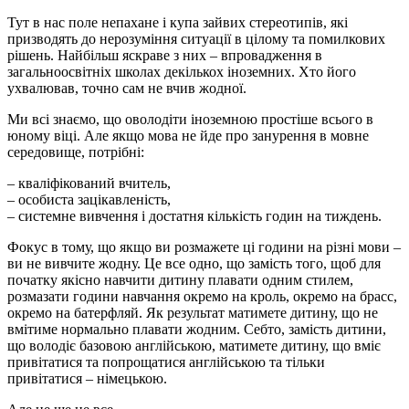
Тут в нас поле непахане і купа зайвих стереотипів, які
призводять до нерозуміння ситуації в цілому та помилкових
рішень. Найбільш яскраве з них – впровадження в
загальноосвітніх школах декількох іноземних. Хто його
ухвалював, точно сам не вчив жодної.
Ми всі знаємо, що оволодіти іноземною простіше всього в
юному віці. Але якщо мова не йде про занурення в мовне
середовище, потрібні:
– кваліфікований вчитель,
– особиста зацікавленість,
– системне вивчення і достатня кількість годин на тиждень.
Фокус в тому, що якщо ви розмажете ці години на різні мови –
ви не вивчите жодну. Це все одно, що замість того, щоб для
початку якісно навчити дитину плавати одним стилем,
розмазати години навчання окремо на кроль, окремо на брасс,
окремо на батерфляй. Як результат матимете дитину, що не
вмітиме нормально плавати жодним. Себто, замість дитини,
що володіє базовою англійською, матимете дитину, що вміє
привітатися та попрощатися англійською та тільки
привітатися – німецькою.