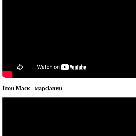
Ілон Маск - марсіанин