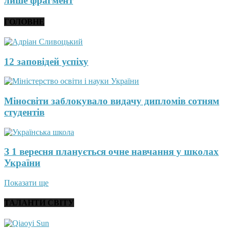
лише фрагмент
ГОЛОВНЕ
12 заповідей успіху
Міносвіти заблокувало видачу дипломів сотням
студентів
З 1 вересня планується очне навчання у школах
України
Показати ще
ТАЛАНТИ СВІТУ