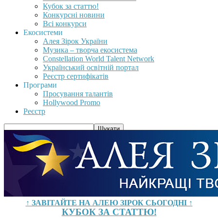
Кубок за статтю!
Конкурсні новини
Всі конкурси
Екосистеми
Алея Зірок України
Музика – творча екосистема
Constellation World Talent Network
Український освітній портал
Реєстр сертифікатів
Програми
Просування талантів
Hollywood Promo
Реєстр
↑ ЗАВІТАЙТЕ НА АЛЕЮ ЗІРОК СЬОГОДНІ ↑
КУБОК ЗА СТАТТЮ!