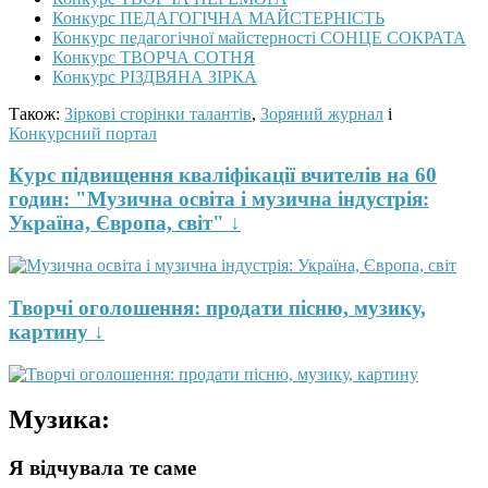
Конкурс ПЕДАГОГІЧНА МАЙСТЕРНІСТЬ
Конкурс педагогічної майстерності СОНЦЕ СОКРАТА
Конкурс ТВОРЧА СОТНЯ
Конкурс РІЗДВЯНА ЗІРКА
Також:
Зіркові сторінки талантів
,
Зоряний журнал
і
Конкурсний портал
Курс підвищення кваліфікації вчителів на 60
годин: "Музична освіта і музична індустрія:
Україна, Європа, світ" ↓
Творчі оголошення: продати пісню, музику,
картину ↓
Музика:
Я відчувала те саме