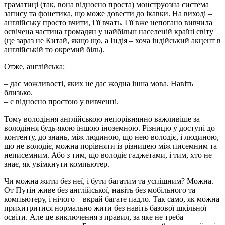
граматиці (так, вона відносно проста) монструозна система
запису та фонетика, що може довести до ікавки. На виході –
англійську просто вчити, і її вчать. І її вже непогано вивчила
освічена частина громадян у найбільш населеній країні світу
(це зараз не Китай, якщо що, а Індія – хоча індійський акцент в
англійській то окремий біль).
Отже, англійська:
– дає можливості, яких не дає жодна інша мова. Навіть
близько.
– є відносно простою у вивченні.
Тому володіння англійською непорівнянно важливіше за
володіння будь-якою іншою іноземною. Різницю у доступі до
контенту, до знань, між людиною, що нею володіє, і людиною,
що не володіє, можна порівняти із різницею між писемним та
неписемним. Або з тим, що володіє гаджетами, і тим, хто не
знає, як увімкнути компьютер.
Чи можна жити без неї, і бути багатим та успішним? Можна.
От Путін живе без англійської, навіть без мобільного та
компьютеру, і нічого – вкрай багате падло. Так само, як можна
прихитритися нормально жити без навіть базової шкільної
освіти. Але це виключення з правил, за яке не треба