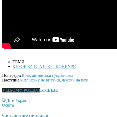
ТЕМИ
КУБОК ЗА СТАТТЮ – КОНКУРС
Попереднє
Кіно, англійська і українська
Наступне
Англійську не вивчиш, лежачи на печі
У ЦЬОМУ РОЗДІЛІ
БІЛЬШЕ
Освіта
Світло, яке не згасає