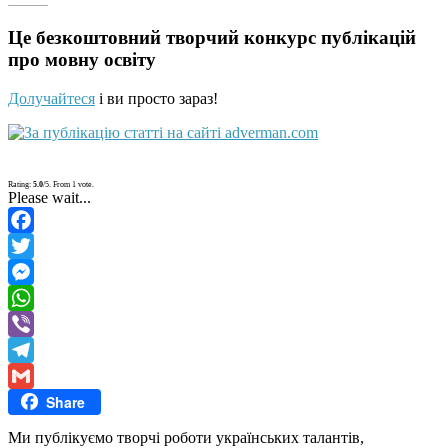
Це безкоштовний творчий конкурс публікацій
про мовну освіту
Долучайтеся
і ви просто зараз!
Rating:
5.0
/5. From 1 vote.
Please wait...
Facebook
Twitter
Messenger
WhatsApp
Viber
Telegram
Share
Gmail
Ми публікуємо творчі роботи українських талантів,