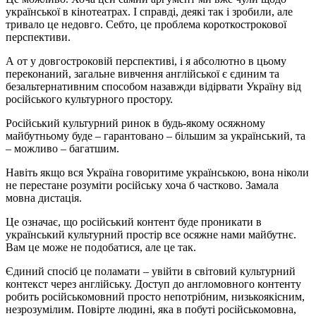
української в кінотеатрах. І справді, деякі так і зробили, але
тривало це недовго. Себто, це проблема короткострокової
перспективи.
А от у довгостроковій перспективі, і я абсолютно в цьому
переконаний, загальне вивчення англійської є єдиним та
безальтернативним способом назавжди відірвати Україну від
російського культурного простору.
Російський культурний ринок в будь-якому осяжному
майбутньому буде – гарантовано – більшим за український, та
– можливо – багатшим.
Навіть якщо вся Україна говоритиме українською, вона ніколи
не перестане розуміти російську хоча б частково. Замала
мовна дистація.
Це означає, що російський контент буде проникати в
український культурний простір все осяжне нами майбутнє.
Вам це може не подобатися, але це так.
Єдиний спосіб це поламати – увійти в світовий культурний
контекст через англійську. Доступ до англомовного контенту
робить російськомовний просто непотрібним, низькоякісним,
незрозумілим. Повірте людині, яка в побуті російськомовна,