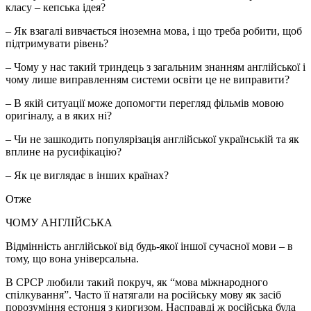
класу – кепська ідея?
– Як взагалі вивчається іноземна мова, і що треба робити, щоб
підтримувати рівень?
– Чому у нас такий триндець з загальним знанням англійської і
чому лише виправленням системи освіти це не виправити?
– В якій ситуації може допомогти перегляд фільмів мовою
оригіналу, а в яких ні?
– Чи не зашкодить популярізація англійської українській та як
вплине на русифікацію?
– Як це виглядає в інших країнах?
Отже
ЧОМУ АНГЛІЙСЬКА
Відмінність англійської від будь-якої іншої сучасної мови – в
тому, що вона універсальна.
В СРСР любили такий покруч, як “мова міжнародного
спілкування”. Часто її натягали на російську мову як засіб
порозуміння естонця з киргизом. Насправді ж російська була