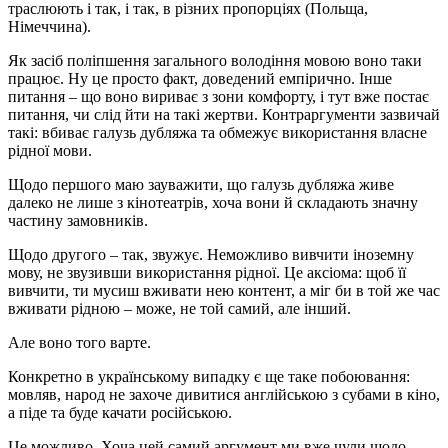
траслюють і так, і так, в різних пропорціях (Польща,
Німеччина).
Як засіб поліпшення загального володіння мовою воно таки
працює. Ну це просто факт, доведений емпірично. Інше
питання – що воно вириває з зони комфорту, і тут вже постає
питання, чи слід йти на такі жертви. Контраргументи зазвичай
такі: вбиває галузь дубляжа та обмежує використання власне
рідної мови.
Щодо першого маю зауважити, що галузь дубляжа живе
далеко не лише з кінотеатрів, хоча вони й складають значну
частину замовників.
Щодо другого – так, звужує. Неможливо вивчити іноземну
мову, не звузивши використання рідної. Це аксіома: щоб її
вивчити, ти мусиш вживати нею контент, а міг би в той же час
вживати рідною – може, не той самий, але інший.
Але воно того варте.
Конкретно в українському випадку є ще таке побоювання:
мовляв, народ не захоче дивитися англійською з субами в кіно,
а піде та буде качати російською.
Це можливо. Хоча цей самий аргумент ми вже чули щодо