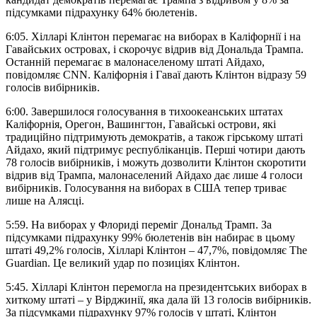
підсумками підрахунку 64% бюлетенів.
6:05. Хілларі Клінтон перемагає на виборах в Каліфорнії і на
Гавайських островах, і скорочує відрив від Дональда Трампа.
Останній перемагає в малонаселеному штаті Айдахо,
повідомляє CNN. Каліфорнія і Гаваї дають Клінтон відразу 59
голосів вибірників.
6:00. Завершилося голосування в тихоокеанських штатах
Каліфорнія, Орегон, Вашингтон, Гавайські острови, які
традиційно підтримують демократів, а також гірському штаті
Айдахо, який підтримує республіканців. Перші чотири дають
78 голосів вибірників, і можуть дозволити Клінтон скоротити
відрив від Трампа, малонаселений Айдахо дає лише 4 голоси
вибірників. Голосування на виборах в США тепер триває
лише на Алясці.
5:59. На виборах у Флориді переміг Дональд Трамп. За
підсумками підрахунку 99% бюлетенів він набирає в цьому
штаті 49,2% голосів, Хілларі Клінтон – 47,7%, повідомляє The
Guardian. Це великий удар по позиціях Клінтон.
5:45. Хілларі Клінтон перемогла на президентських виборах в
хиткому штаті – у Вірджинії, яка дала їй 13 голосів вибірників.
За підсумками підрахунку 97% голосів у штаті, Клінтон