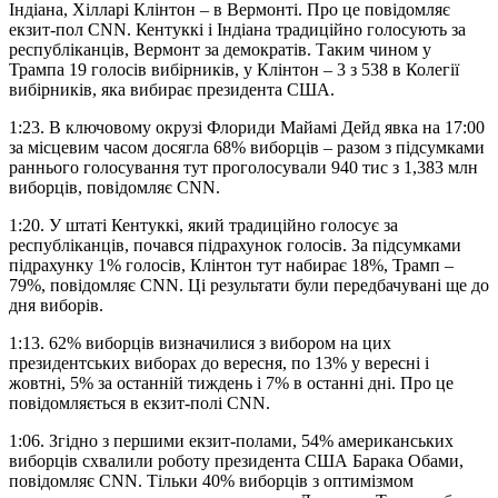
Індіана, Хілларі Клінтон – в Вермонті. Про це повідомляє
екзит-пол CNN. Кентуккі і Індіана традиційно голосують за
республіканців, Вермонт за демократів. Таким чином у
Трампа 19 голосів вибірників, у Клінтон – 3 з 538 в Колегії
вибірників, яка вибирає президента США.
1:23. В ключовому окрузі Флориди Майамі Дейд явка на 17:00
за місцевим часом досягла 68% виборців – разом з підсумками
раннього голосування тут проголосували 940 тис з 1,383 млн
виборців, повідомляє CNN.
1:20. У штаті Кентуккі, який традиційно голосує за
республіканців, почався підрахунок голосів. За підсумками
підрахунку 1% голосів, Клінтон тут набирає 18%, Трамп –
79%, повідомляє CNN. Ці результати були передбачувані ще до
дня виборів.
1:13. 62% виборців визначилися з вибором на цих
президентських виборах до вересня, по 13% у вересні і
жовтні, 5% за останній тиждень і 7% в останні дні. Про це
повідомляється в екзит-полі CNN.
1:06. Згідно з першими екзит-полами, 54% американських
виборців схвалили роботу президента США Барака Обами,
повідомляє CNN. Тільки 40% виборців з оптимізмом