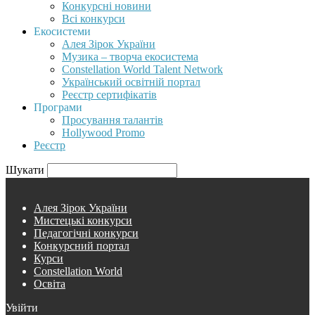
Конкурсні новини
Всі конкурси
Екосистеми
Алея Зірок України
Музика – творча екосистема
Constellation World Talent Network
Український освітній портал
Реєстр сертифікатів
Програми
Просування талантів
Hollywood Promo
Реєстр
Шукати
Алея Зірок України
Мистецькі конкурси
Педагогічні конкурси
Конкурсний портал
Курси
Constellation World
Освіта
Увійти