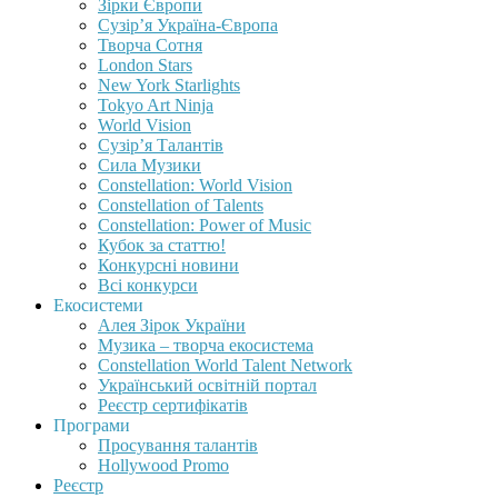
Зірки Європи
Сузір’я Україна-Європа
Творча Сотня
London Stars
New York Starlights
Tokyo Art Ninja
World Vision
Сузір’я Талантів
Сила Музики
Constellation: World Vision
Constellation of Talents
Constellation: Power of Music
Кубок за статтю!
Конкурсні новини
Всі конкурси
Екосистеми
Алея Зірок України
Музика – творча екосистема
Constellation World Talent Network
Український освітній портал
Реєстр сертифікатів
Програми
Просування талантів
Hollywood Promo
Реєстр