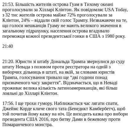
21:53. Більшість жителів острова Гуам в Тихому океані
проголосували за Хілларі Клінтон. Як повідомляє USA Today,
з 32 тис жителів острова майже 72% проголосували за
Клінтон, 24% – віддали свій голос Трампу. Незважаючи на те,
що голоси мешканців Гуаму не мають великого значення в
загальному підрахунку, населення острова вгадувало
переможця кожної президентської гонки в США з 1980 року.
21:40
21:20. Юристи зі штабу Дональда Трампа звернулися до суду
штату Невада з позовом проти реєстратора на одній з
виборчих дільниць в штаті, на якій, за словами юристів
Трампа, голосування тривало ще “дві години понад
призначеного часу закриття”. Відзначається, що в Неваді
проживає велика кількість латиноамериканців, які більш
лояльні до Хілларі Клінтон.
17:56. І ще трохи гумору. Наближається час лягати спати,
Джеймс Корде кличе свого тата (Бенедикт Камбербетч), щоб
той почитав йому казку на ніч. Це виходить казка про вибори
президента США 2016, про битву Дами в бежевому проти
Помаранчевого монстра.