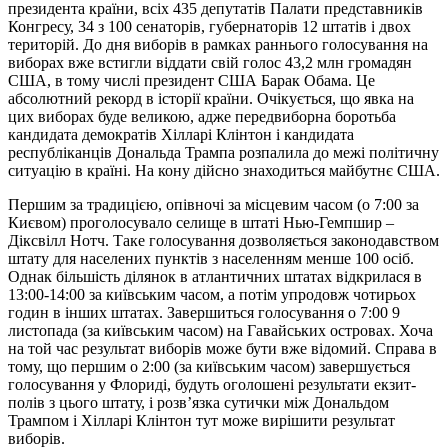
президента країни, всіх 435 депутатів Палати представників
Конгресу, 34 з 100 сенаторів, губернаторів 12 штатів і двох
територій. До дня виборів в рамках раннього голосування на
виборах вже встигли віддати свій голос 43,2 млн громадян
США, в тому числі президент США Барак Обама. Це
абсолютний рекорд в історії країни. Очікується, що явка на
цих виборах буде великою, адже передвиборна боротьба
кандидата демократів Хілларі Клінтон і кандидата
республіканців Дональда Трампа розпалила до межі політичну
ситуацію в країні. На кону дійсно знаходиться майбутнє США.
Першим за традицією, опівночі за місцевим часом (о 7:00 за
Києвом) проголосувало селище в штаті Нью-Гемпшир –
Діксвілл Нотч. Таке голосування дозволяється законодавством
штату для населених пунктів з населенням менше 100 осіб.
Однак більшість ділянок в атлантичних штатах відкрилася в
13:00-14:00 за київським часом, а потім упродовж чотирьох
годин в інших штатах. Завершиться голосування о 7:00 9
листопада (за київським часом) на Гавайських островах. Хоча
на той час результат виборів може бути вже відомий. Справа в
тому, що першим о 2:00 (за київським часом) завершується
голосування у Флориді, будуть оголошені результати екзит-
полів з цього штату, і розв’язка сутички між Дональдом
Трампом і Хілларі Клінтон тут може вирішити результат
виборів.