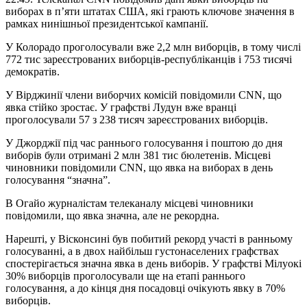
виборах в п’яти штатах США, які грають ключове значення в
рамках нинішньої президентської кампанії.
У Колорадо проголосували вже 2,2 млн виборців, в тому числі
772 тис зареєстрованих виборців-республіканців і 753 тисячі
демократів.
У Вірджинії члени виборчих комісій повідомили CNN, що
явка стійко зростає. У графстві Лудун вже вранці
проголосували 57 з 238 тисяч зареєстрованих виборців.
У Джорджії під час раннього голосування і поштою до дня
виборів були отримані 2 млн 381 тис бюлетенів. Місцеві
чиновники повідомили CNN, що явка на виборах в день
голосування “значна”.
В Огайо журналістам телеканалу місцеві чиновники
повідомили, що явка значна, але не рекордна.
Нарешті, у Вісконсині був побитий рекорд участі в ранньому
голосуванні, а в двох найбільш густонаселених графствах
спостерігається значна явка в день виборів. У графстві Мілуокі
30% виборців проголосували ще на етапі раннього
голосування, а до кінця дня посадовці очікують явку в 70%
виборців.