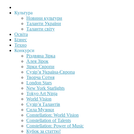
Культура
Новини культури
Таланти України
Таланти світу
Освіта
Бізнес
Техно
Конкурси
Різдвяна Зірка
Алея Зірок
Зірки Європи
Сузір’я Україна-Європа
Творча Сотня
London Stars
New York Starlights
Tokyo Art Ninja
World Vision
Сузір’я Талантів
Сила Музики
Constellation: World Vision
Constellation of Talents
Constellation: Power of Music
Кубок за статтю!