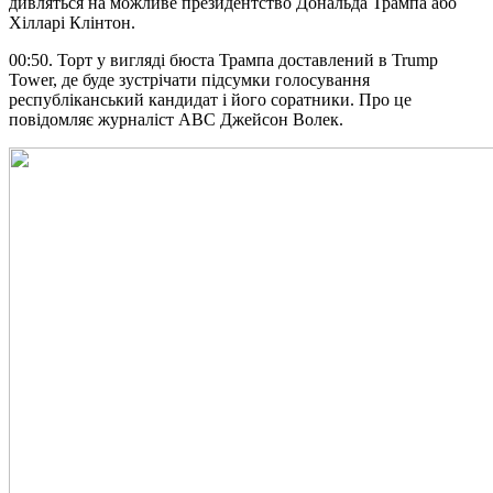
дивляться на можливе президентство Дональда Трампа або
Хілларі Клінтон.
00:50. Торт у вигляді бюста Трампа доставлений в Trump
Tower, де буде зустрічати підсумки голосування
республіканський кандидат і його соратники. Про це
повідомляє журналіст ABC Джейсон Волек.