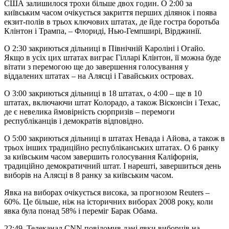
США залишилося трохи більше двох годин. О 2:00 за
київським часом очікується закриття перших ділянок і поява
екзит-полів в трьох ключових штатах, де йде гостра боротьба
Клінтон і Трампа, – Флориді, Нью-Гемпширі, Вірджинії.
О 2:30 закриються дільниці в Північній Кароліні і Огайо.
Якщо в усіх цих штатах виграє Гілларі Клінтон, її можна буде
вітати з перемогою ще до завершення голосування у
віддалених штатах – на Алясці і Гавайських островах.
О 3:00 закриються дільниці в 18 штатах, о 4:00 – ще в 10
штатах, включаючи штат Колорадо, а також Вісконсін і Техас,
де є невелика ймовірність сюрпризів – перемоги
республіканців і демократів відповідно.
О 5:00 закриються дільниці в штатах Невада і Айова, а також в
трьох інших традиційно республіканських штатах. О 6 ранку
за київським часом завершить голосування Каліфорнія,
традиційно демократичний штат. І нарешті, завершиться день
виборів на Алясці в 8 ранку за київським часом.
Явка на виборах очікується висока, за прогнозом Reuters –
60%. Це більше, ніж на історичних виборах 2008 року, коли
явка була понад 58% і переміг Барак Обама.
22:49. Телеканал CNN повідомив дані явки виборців на