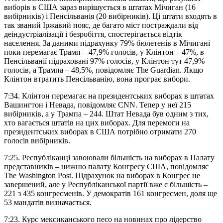
виборів в США зараз вирішується в штатах Мічиган (16
вибірників) і Пенсільванія (20 вибірників). Ці штати входять в
так званий Іржавий пояс, де багато міст постраждали від
деіндустріалізації і безробіття, спостерігається відтік
населення. За даними підрахунку 79% бюлетенів в Мічигані
поки перемагає Трамп – 47,9% голосів, у Клінтон – 47%, в
Пенсільванії підраховані 97% голосів, у Клінтон тут 47,9%
голосів, а Трампа – 48,5%, повідомляє The Guardian. Якщо
Клінтон втратить Пенсільванію, вона програє вибори.
7:34. Клінтон перемагає на президентських виборах в штатах
Вашингтон і Невада, повідомляє CNN. Тепер у неї 215
вибірників, а у Трампа – 244. Штат Невада був одним з тих,
хто вагається штатів на цих виборах. Для перемоги на
президентських виборах в США потрібно отримати 270
голосів вибірників.
7:25. Республіканці завоювали більшість на виборах в Палату
представників – нижню палату Конгресу США, повідомляє
The Washington Post. Підрахунок на виборах в Конгрес не
завершений, але у Республіканської партії вже є більшість –
221 з 435 конгресменів. У демократів 161 конгресмен, доля ще
53 мандатів визначається.
7:23. Курс мексиканського песо на новинах про лідерство