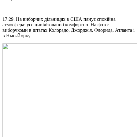
17:29. На виборчих дільницях в США панує спокійна
атмосфера: усе цивілізовано і комфортно. На фото:
виборчкоми в штатах Колорадо, Джорджія, Флорида, Атланта і
в Нью-Йорку.