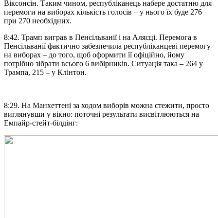
Віксонсін. Таким чином, республіканець набере достатню для
перемоги на виборах кількість голосів – у нього їх буде 276
при 270 необхідних.
8:42. Трамп виграв в Пенсільванії і на Алясці. Перемога в
Пенсільванії фактично забезпечила республіканцеві перемогу
на виборах – до того, щоб оформити її офіційно, йому
потрібно зібрати всього 6 вибірників. Ситуація така – 264 у
Трампа, 215 – у Клінтон.
8:29. На Манхеттені за ходом виборів можна стежити, просто
виглянувши у вікно: поточні результати висвітлюються на
Емпайр-стейт-білдінг: