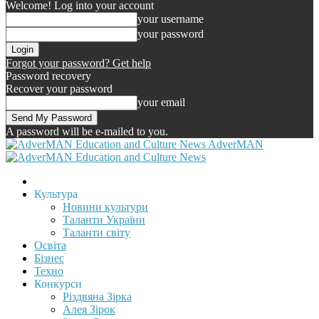
Welcome! Log into your account
your username
your password
Forgot your password? Get help
Password recovery
Recover your password
your email
A password will be e-mailed to you.
AdverMAN
Культура
Новини культури
Таланти України
Таланти світу
Освіта
Бізнес
Техно
Конкурси
Різдвяна Зірка
Алея Зірок