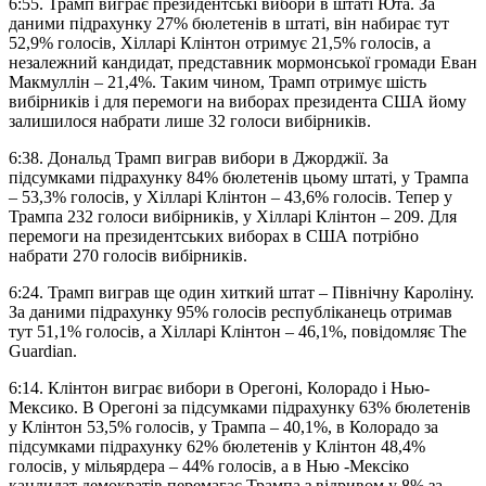
6:55. Трамп виграє президентські вибори в штаті Юта. За
даними підрахунку 27% бюлетенів в штаті, він набирає тут
52,9% голосів, Хілларі Клінтон отримує 21,5% голосів, а
незалежний кандидат, представник мормонської громади Еван
Макмуллін – 21,4%. Таким чином, Трамп отримує шість
вибірників і для перемоги на виборах президента США йому
залишилося набрати лише 32 голоси вибірників.
6:38. Дональд Трамп виграв вибори в Джорджії. За
підсумками підрахунку 84% бюлетенів цьому штаті, у Трампа
– 53,3% голосів, у Хілларі Клінтон – 43,6% голосів. Тепер у
Трампа 232 голоси вибірників, у Хілларі Клінтон – 209. Для
перемоги на президентських виборах в США потрібно
набрати 270 голосів вибірників.
6:24. Трамп виграв ще один хиткий штат – Північну Кароліну.
За даними підрахунку 95% голосів республіканець отримав
тут 51,1% голосів, а Хілларі Клінтон – 46,1%, повідомляє The
Guardian.
6:14. Клінтон виграє вибори в Орегоні, Колорадо і Нью-
Мексико. В Орегоні за підсумками підрахунку 63% бюлетенів
у Клінтон 53,5% голосів, у Трампа – 40,1%, в Колорадо за
підсумками підрахунку 62% бюлетенів у Клінтон 48,4%
голосів, у мільярдера – 44% голосів, а в Нью -Мексіко
кандидат демократів перемагає Трампа з відривом у 8% за