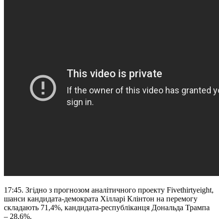
17:45. Згідно з прогнозом аналітичного проекту Fivethirtyeight,
шанси кандидата-демократа Хілларі Клінтон на перемогу
складають 71,4%, кандидата-республіканця Дональда Трампа
– 28,6%.