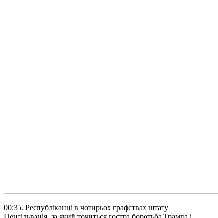
00:35. Республіканці в чотирьох графствах штату
Пенсільванія, за який точиться гостра боротьба Трампа і