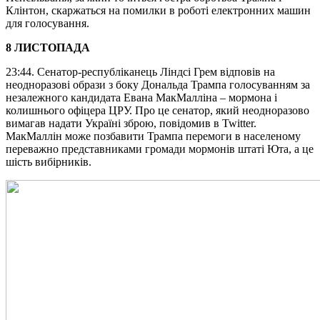
Клінтон, скаржаться на помилки в роботі електронних машин
для голосування.
8 ЛИСТОПАДА
23:44. Сенатор-республіканець Ліндсі Грем відповів на
неодноразові образи з боку Дональда Трампа голосуванням за
незалежного кандидата Евана МакМалліна – мормона і
колишнього офіцера ЦРУ. Про це сенатор, який неодноразово
вимагав надати Україні зброю, повідомив в Twitter.
МакМаллін може позбавити Трампа перемоги в населеному
переважно представниками громади мормонів штаті Юта, а це
шість вибірників.