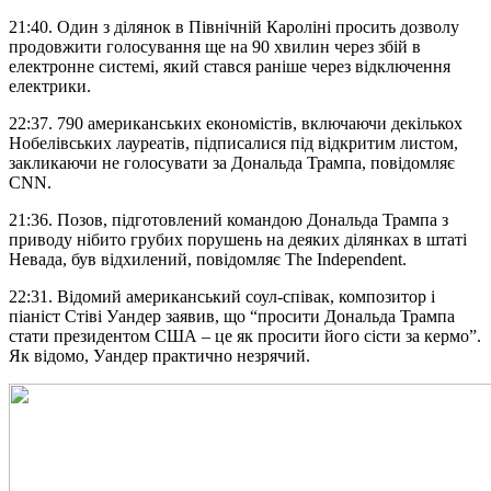
21:40. Один з ділянок в Північній Кароліні просить дозволу
продовжити голосування ще на 90 хвилин через збій в
електронне системі, який стався раніше через відключення
електрики.
22:37. 790 американських економістів, включаючи декількох
Нобелівських лауреатів, підписалися під відкритим листом,
закликаючи не голосувати за Дональда Трампа, повідомляє
CNN.
21:36. Позов, підготовлений командою Дональда Трампа з
приводу нібито грубих порушень на деяких ділянках в штаті
Невада, був відхилений, повідомляє The Independent.
22:31. Відомий американський соул-співак, композитор і
піаніст Стіві Уандер заявив, що “просити Дональда Трампа
стати президентом США – це як просити його сісти за кермо”.
Як відомо, Уандер практично незрячий.