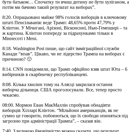
бути батьком… Спочатку ти вчиш дитину не бути хуліганом, а
потім ми бачимо такий результат на виборах”.
8:20. Опрацьовано майже 98% голосів виборців в ключовому
штаті Пенсільванія: веде Трамп: 48,65% проти 47,79% у
Клінтон. У Мічигані, Арізоні, Вісконсині, Нью-Гемпширі – та
ж картина. Клінтон попереду за підрахунками тільки в
Міннесоті і Мені.
8:18. Washington Post пише, що сайт імміграційної служби
Канади “впав”. Цікаво, чи не лідерство Трампа на виборах є
причиною? 🙂
8:14. CNN повідомили, що Трамп офіційно взяв штат Юта – 6
вибірників в скарбничку республіканцеві.
8:08. Кілька хвилин тому на Алясці закрилася остання
виборча дільниця. США проголосували. Все, тепер просто
чекаємо.
08:00. Мормон Еван МакМаллін спробував обнадіяти
виборців Хілларі Клінтон. “Мільйони американців, як не
сумно це говорити, побоюються, що їх свободи опиняться під
загрозою при адміністрації Трампа”, – сказав він.
7:40. З великою ймовірністю можна сказати, що результат