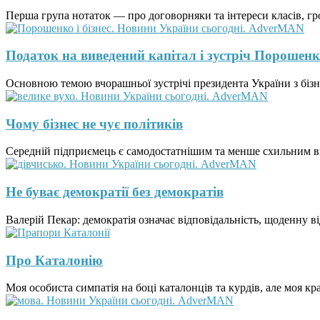
Перша група нотаток — про договорняки та інтереси класів, гр
Податок на виведений капітал і зустріч Порошенк
Основною темою вчорашньої зустрічі президента України з бізне
Чому бізнес не чує політиків
Середній підприємець є самодостатнішим та менше схильним вір
Не буває демократії без демократів
Валерій Пекар: демократія означає відповідальність, щоденну в
Про Каталонію
Моя особиста симпатія на боці каталонців та курдів, але моя кр