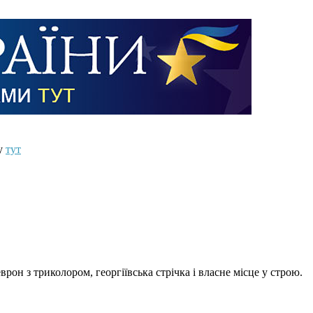
ту
тут
он з триколором, георгіївська стрічка і власне місце у строю.