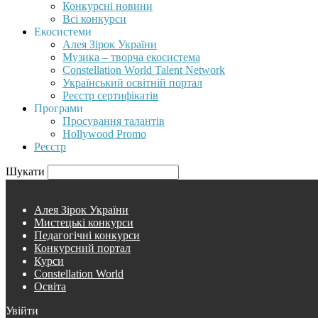
Конкурсні новини
Всі конкурси
Екосистеми
Алея Зірок України
Музика – творча екосистема
Constellation World Talent Network
Український освітній портал
Реєстр сертифікатів
Програми
Просування талантів
Hollywood Promo
Реєстр
Шукати
Алея Зірок України
Мистецькі конкурси
Педагогічні конкурси
Конкурсний портал
Курси
Constellation World
Освіта
Увійти