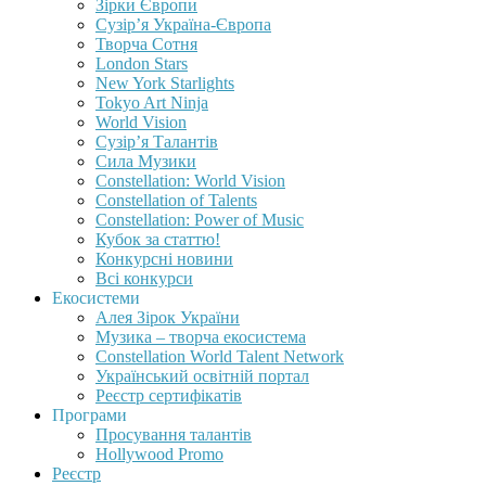
Зірки Європи
Сузір’я Україна-Європа
Творча Сотня
London Stars
New York Starlights
Tokyo Art Ninja
World Vision
Сузір’я Талантів
Сила Музики
Constellation: World Vision
Constellation of Talents
Constellation: Power of Music
Кубок за статтю!
Конкурсні новини
Всі конкурси
Екосистеми
Алея Зірок України
Музика – творча екосистема
Constellation World Talent Network
Український освітній портал
Реєстр сертифікатів
Програми
Просування талантів
Hollywood Promo
Реєстр