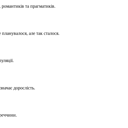
 романтиків та прагматиків.
 планувалося, але так сталося.
уляції.
значає дорослість.
уреччини.