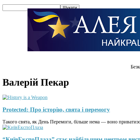
Безк
Валерій Пекар
Protected: Про історію, свята і перемогу
Такого свята, як День Перемоги, більше нема — воно приватизов
“КиївЕкспоПлаза” стає найбільшим центром виста