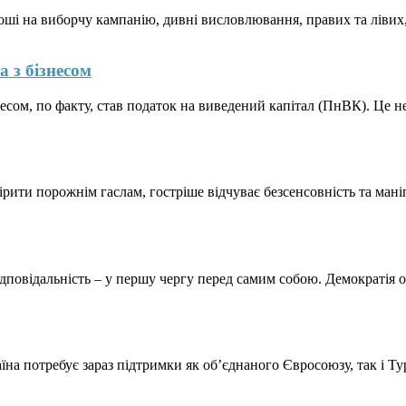
оші на виборчу кампанію, дивні висловлювання, правих та лівих,
а з бізнесом
сом, по факту, став податок на виведений капітал (ПнВК). Це не
ити порожнім гаслам, гостріше відчуває безсенсовність та маніп
ідповідальність – у першу чергу перед самим собою. Демократія о
аїна потребує зараз підтримки як об’єднаного Євросоюзу, так і Т