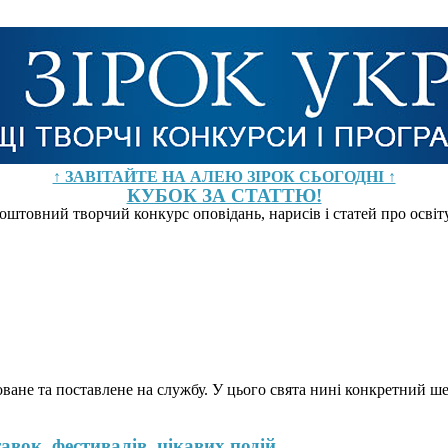
↑ ЗАВІТАЙТЕ НА АЛЕЮ ЗІРОК СЬОГОДНІ ↑
КУБОК ЗА СТАТТЮ!
оштовний творчий конкурс оповідань, нарисів і статей про осві
ане та поставлене на службу. У цього свята нині конкретний шевр
вок, фестивалів, цікавих подій