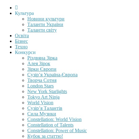
Культура
Новини культури
Таланти України
Таланти світу
Освіта
Бізнес
Техно
Конкурси
Різдвяна Зірка
Алея Зірок
Зірки Європи
Сузір’я Україна-Європа
Творча Сотня
London Stars
New York Starlights
Tokyo Art Ninja
World Vision
Сузір’я Талантів
Сила Музики
Constellation: World Vision
Constellation of Talents
Constellation: Power of Music
Кубок за статтю!