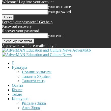
Welcome! Log into your account
your username
your password
Forgot your password? Get help
Password recovery
Recover your password
your email
A password will be e-mailed to you.
AdverMAN
Культура
Новини культури
Таланти України
Таланти світу
Освіта
Бізнес
Техно
Конкурси
Різдвяна Зірка
Алея Зірок