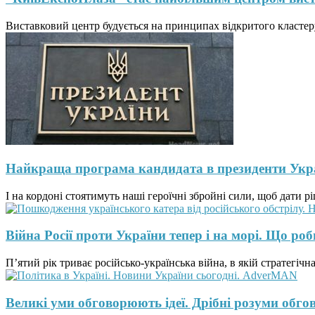
Виставковий центр будується на принципах відкритого кластеру
Найкраща програма кандидата в президенти Укр
І на кордоні стоятимуть наші героїчні збройні сили, щоб дати рі
Війна Росії проти України тепер і на морі. Що ро
П’ятий рік триває російсько-українська війна, в якій стратегіч
Великі уми обговорюють ідеї. Дрібні розуми обг