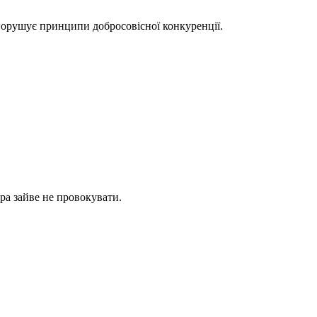
 порушує принципи добросовісної конкуренції.
ора зайве не провокувати.